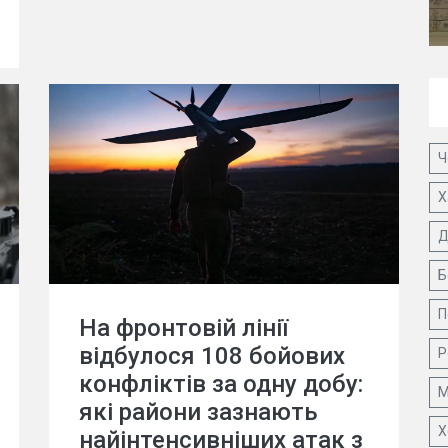
Ч
Х
Д
Б
П
На фронтовій лінії
відбулося 108 бойових
Р
конфліктів за одну добу:
М
які райони зазнають
Х
найінтенсивніших атак з