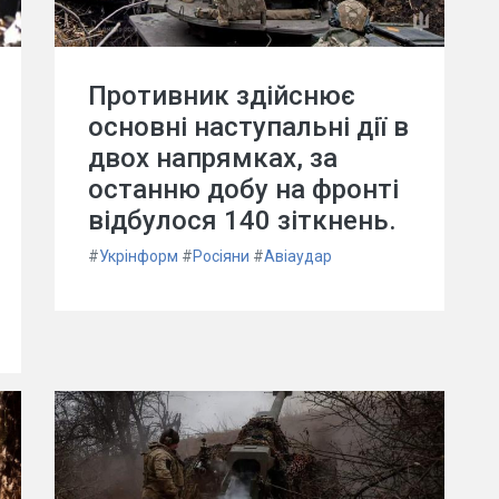
Противник здійснює
основні наступальні дії в
двох напрямках, за
останню добу на фронті
відбулося 140 зіткнень.
#
Укрінформ
#
Росіяни
#
Авіаудар