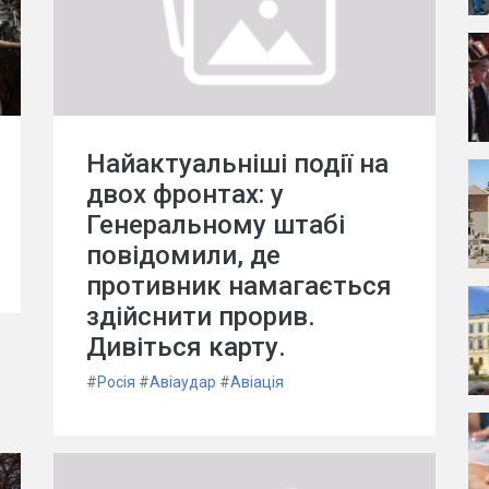
Найактуальніші події на
двох фронтах: у
Генеральному штабі
повідомили, де
противник намагається
здійснити прорив.
Дивіться карту.
#
Росія
#
Авіаудар
#
Авіація