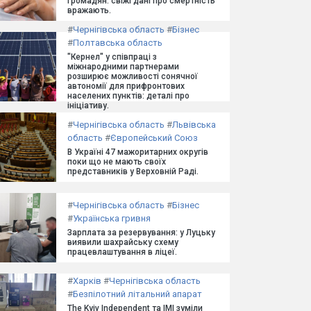
громадян: свіжі дані про смертність
вражають.
#
Чернігівська область
#
Бізнес
#
Полтавська область
"Кернел" у співпраці з
міжнародними партнерами
розширює можливості сонячної
автономії для прифронтових
населених пунктів: деталі про
ініціативу.
#
Чернігівська область
#
Львівська
область
#
Європейський Союз
В Україні 47 мажоритарних округів
поки що не мають своїх
представників у Верховній Раді.
#
Чернігівська область
#
Бізнес
#
Українська гривня
Зарплата за резервування: у Луцьку
виявили шахрайську схему
працевлаштування в ліцеї.
#
Харків
#
Чернігівська область
#
Безпілотний літальний апарат
The Kyiv Independent та ІМІ зуміли