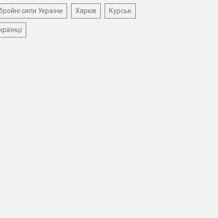
бройні сили України
Харків
Курськ
країнці