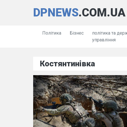
DPNEWS
.COM.UA
Політика
Бізнес
політика та дер
управління
Костянтинівка