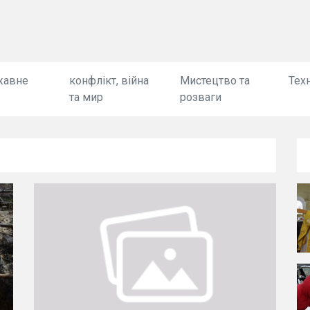
жавне
конфлікт, війна
Мистецтво та
Техн
та мир
розваги