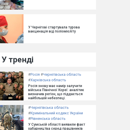
У Чернігові стартувала турова
вакцинація від поліомієліту
У тренді
#
Росія
#
Чернігівська область
#
Харківська область
Росія знову має намір залучити
війська Північної Кореї: аналітик
визначив регіон, що піддається
найбільшій небезпеці.
#
Чернігівська область
#
Кримінальний кодекс України
#
Рівненська область
У Сумській області виявили факт
хабарництва серед працівників