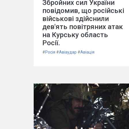
Збройних сил України
повідомив, що російські
військові здійснили
дев'ять повітряних атак
на Курську область
Росії.
#
Росія
#
Авіаудар
#
Авіація