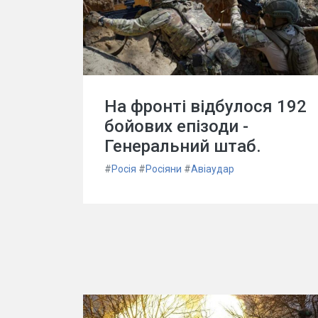
На фронті відбулося 192
бойових епізоди -
Генеральний штаб.
#
Росія
#
Росіяни
#
Авіаудар