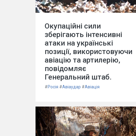
Окупаційні сили
зберігають інтенсивні
атаки на українські
позиції, використовуючи
авіацію та артилерію,
повідомляє
Генеральний штаб.
#
Росія
#
Авіаудар
#
Авіація