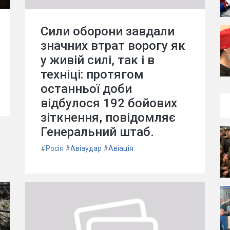
Сили оборони завдали
значних втрат ворогу як
у живій силі, так і в
техніці: протягом
останньої доби
відбулося 192 бойових
зіткнення, повідомляє
Генеральний штаб.
#
Росія
#
Авіаудар
#
Авіація