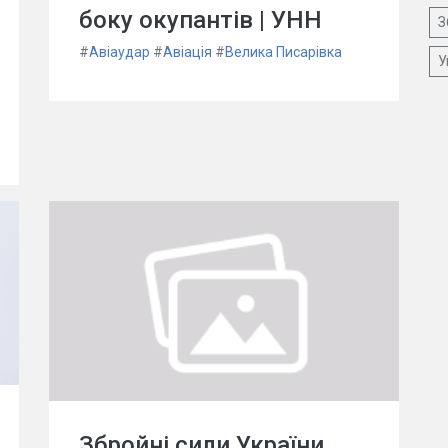
боку окупантів | УНН
З
#
Авіаудар
#
Авіація
#
Велика Писарівка
У
Збройні сили України