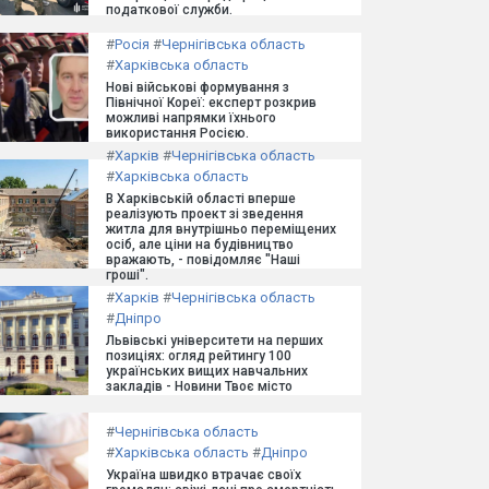
податкової служби.
#
Росія
#
Чернігівська область
#
Харківська область
Нові військові формування з
Північної Кореї: експерт розкрив
можливі напрямки їхнього
використання Росією.
#
Харків
#
Чернігівська область
#
Харківська область
В Харківській області вперше
реалізують проект зі зведення
житла для внутрішньо переміщених
осіб, але ціни на будівництво
вражають, - повідомляє "Наші
гроші".
#
Харків
#
Чернігівська область
#
Дніпро
Львівські університети на перших
позиціях: огляд рейтингу 100
українських вищих навчальних
закладів - Новини Твоє місто
#
Чернігівська область
#
Харківська область
#
Дніпро
Україна швидко втрачає своїх