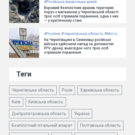
#
Російська визвольна армія
Ворожий безпілотник вразив територію
поруч з магазином у Чернігівській області:
троє осіб отримали поранення, одна з них
— у критичному стані.
#
Росіяни
#
Чернігівська область
#
Місто
На Чернігівщині в Семенівці російські
війська здійснили напад за допомогою
FPV-дрону, внаслідок чого троє осіб
отримали поранення.
Теги
Чернігівська область
Росія
Харківська область
Київ
Київська область
Дніпропетровська область
Україна
Безпілотний літальний апарат
Полтавська область