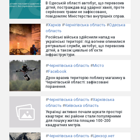
В Одеській області автобус, що перевозив
дітей, постраждав від ударної хвилі, проте
серйозних травм не зафіксовано,
повідомляє Міністерство внутрішніх справ.
#
Харків
#
Чернігівська область
#
Одеська
область
Російські війська здійснили напад на
українські території: під вогнем опинилися
рятувальні служби, автобус, що перевозив
дітей, а також цивільні об'єкти
інфраструктури.
#
Чернігівська область
#
Місто
#
Facebook
Дрон вразив територію поблизу магазину в
Чернігівській області: зафіксовані
поранення.
#
Чернігівська область
#
Харківська
область
#
Київська область
Українці активно почали шукати просторі
квартири: які райони стали популярними
для пошуку житла площею 100-200
квадратних метрів.
#
Чернігівська область
#
Цензор.нет