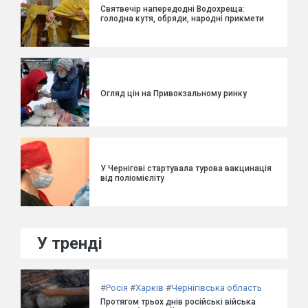
Святвечір напередодні Водохреща:
голодна кутя, обряди, народні прикмети
Огляд цін на Привокзальному ринку
У Чернігові стартувала турова вакцинація
від поліомієліту
У тренді
#
Росія
#
Харків
#
Чернігівська область
Протягом трьох днів російські війська