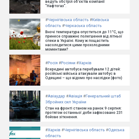
ведуть обстріл об'єктів компанії
"Нафтогаз".
#
Чернігівська область
#
Київська
область
#
Черкаська область
Вночі температура опуститься до 11°C, що
принесе справжнє полегшення від літньої
спеки в Україні. Кому ж пощастить
насолодитися цими прохолодними
моментами?
#
Росія
#
Росіяни
#
Харків
Всередині автобуса перебували 12 дітей:
російські війська атакували автобус в
Одещині – що відомо про наслідки (фото)
#
Авіаудар
#
Авіація
#
Генеральний штаб
Збройних сил України
Стан на фронті станом на ранок 9 серпня:
протягом останньої доби зафіксовано 231
бойове зіткнення.
#
Харків
#
Чернігівська область
#
Одеська
область