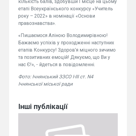
кількість балів, здобувши І місце на цьому
етапі Всеукраїнського конкурсу «Учитель
року – 2022» в номінації «Основи
правознавства».
«Пишаємося Аліною Володимирівною!
Бажаємо успіхів у проходженні наступних
етапів Конкурсу! Здоров’я міцного зичимо
та позитивних емоцій! Дякуємо, що Ви у
нас Є!», - йдеться в повідомленні.
Фото: Ічнянський ЗЗСО І-ІІІ ст. N4
Ічнянської міської ради
Інші публікації