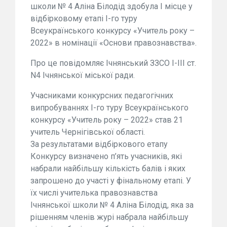
школи № 4 Аліна Білодід здобула І місце у
відбірковому етапі І-го туру
Всеукраїнського конкурсу «Учитель року –
2022» в номінації «Основи правознавства».
Про це повідомляє Ічнянський ЗЗСО І-ІІІ ст.
N4 Ічнянської міської ради.
Учасниками конкурсних педагогічних
випробуваннях І-го туру Всеукраїнського
конкурсу «Учитель року – 2022» став 21
учитель Чернігівської області.
За результатами відбіркового етапу
Конкурсу визначено п’ять учасників, які
набрали найбільшу кількість балів і яких
запрошено до участі у фінальному етапі. У
їх числі учителька правознавства
Ічнянської школи № 4 Аліна Білодід, яка за
рішенням членів журі набрала найбільшу