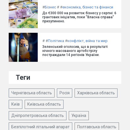
#
Бізнес
#
#
економіка, бізнес та фінанси
До €300 000 на розвиток бізнесу у серпні: 6
грантових ініціатив, поки "Власна справа"
призупинено.
#
#
Політика
#
конфлікт, війна та мир
Зеленський оголосив, що в результаті
нічного масованого артобстрілу
постраждали 14 регіонів України.
Теги
Чернігівська область
Росія
Харківська область
Київ
Київська область
Дніпропетровська область
Україна
Безпілотний літальний апарат
Полтавська область