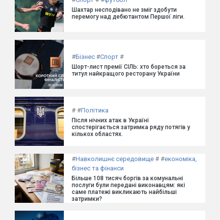
Шахтар несподівано не зміг здобути
перемогу над дебютантом Першої ліги.
#
Бізнес
#
Спорт
#
Шорт-лист премії СІЛЬ: хто бореться за
титул найкращого ресторану України
#
#
Політика
Після нічних атак в Україні
спостерігається затримка ряду потягів у
кількох областях.
#
Навколишнє середовище
#
#
економіка,
бізнес та фінанси
Більше 108 тисяч боргів за комунальні
послуги були передані виконавцям: які
саме платежі викликають найбільші
затримки?