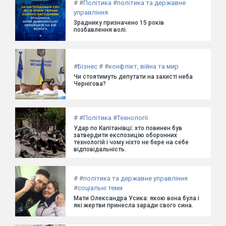
#
#
Політика
#
політика та державне
управління
Зраднику призначено 15 років
позбавлення волі.
#
Бізнес
#
#
конфлікт, війна та мир
Чи стоятимуть депутати на захисті неба
Чернігова?
#
#
Політика
#
Технології
Удар по Капітанівці: хто повинен був
затвердити експозицію оборонних
технологій і чому ніхто не бере на себе
відповідальність.
#
#
політика та державне управління
#
соціальні теми
Мати Олександра Усика: якою вона була і
які жертви принесла заради свого сина.