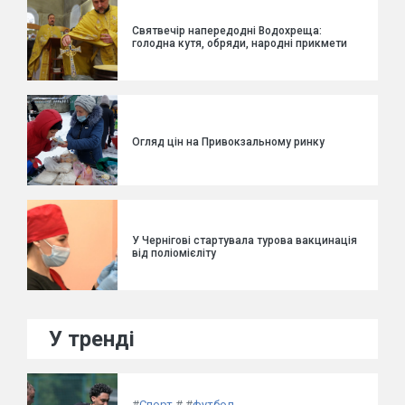
Святвечір напередодні Водохреща:
голодна кутя, обряди, народні прикмети
Огляд цін на Привокзальному ринку
У Чернігові стартувала турова вакцинація
від поліомієліту
У тренді
#
Спорт
#
#
футбол