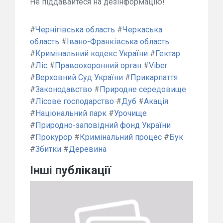
Не піддавайтеся на дезінформацію!
#
Чернігівська область
#
Черкаська
область
#
Івано-Франківська область
#
Кримінальний кодекс України
#
Гектар
#
Ліс
#
Правоохоронний орган
#
Viber
#
Верховний Суд України
#
Прикарпаття
#
Законодавство
#
Природне середовище
#
Лісове господарство
#
Дуб
#
Акація
#
Національний парк
#
Урочище
#
Природно-заповідний фонд України
#
Прокурор
#
Кримінальний процес
#
Бук
#
Збитки
#
Деревина
Інші публікації