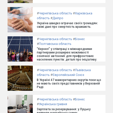
#
Чернігівська область
#
Харківська
область
#
Дніпро
Україна швидко втрачає своїх громадян:
свіжі дані про смертність вражають.
#
Чернігівська область
#
Бізнес
#
Полтавська область
"Кернел" у співпраці з міжнародними
партнерами розширює можливості
сонячної автономії для прифронтових
населених пунктів: деталі про ініціативу.
#
Чернігівська область
#
Львівська
область
#
Європейський Союз
В Україні 47 мажоритарних округів поки що
не мають своїх представників у Верховній
Раді.
#
Чернігівська область
#
Бізнес
#
Українська гривня
Зарплата за резервування: у Луцьку
виявили шахрайську схему