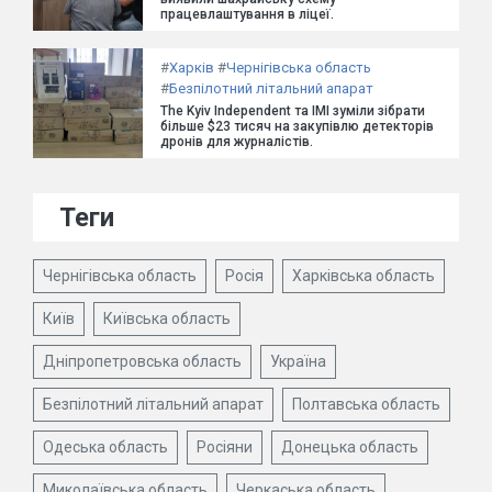
працевлаштування в ліцеї.
#
Харків
#
Чернігівська область
#
Безпілотний літальний апарат
The Kyiv Independent та ІМІ зуміли зібрати
більше $23 тисяч на закупівлю детекторів
дронів для журналістів.
Теги
Чернігівська область
Росія
Харківська область
Київ
Київська область
Дніпропетровська область
Україна
Безпілотний літальний апарат
Полтавська область
Одеська область
Росіяни
Донецька область
Миколаївська область
Черкаська область