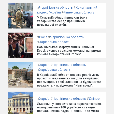
#
Чернігівська область
#
Кримінальний
кодекс України
#
Рівненська область
У Сумській області виявили факт
хабарництва серед працівників
податкової служби.
#
Росія
#
Чернігівська область
#
Харківська область
Нові військові формування з Північної
Кореї: експерт розкрив можливі напрямки
їхнього використання Росією.
#
Харків
#
Чернігівська область
#
Харківська область
В Харківській області вперше реалізують
проект зі зведення житла для внутрішньо
переміщених осіб, але ціни на будівництво
вражають, - повідомляє "Наші гроші".
#
Харків
#
Чернігівська область
#
Дніпро
Львівські університети на перших позиціях:
огляд рейтингу 100 українських вищих
навчальних закладів - Новини Твоє місто