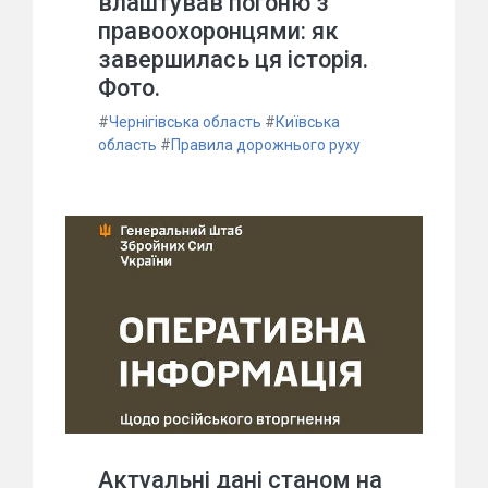
влаштував погоню з
правоохоронцями: як
завершилась ця історія.
Фото.
#
Чернігівська область
#
Київська
область
#
Правила дорожнього руху
Актуальні дані станом на