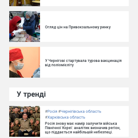
Огляд цін на Привокзальному ринку
У Чернігові стартувала турова вакцинація
від поліомієліту
У тренді
#
Росія
#
Чернігівська область
#
Харківська область
Росія знову має намір залучити війська
Північної Кореї: аналітик визначив регіон,
що піддається найбільшій небезпеці.