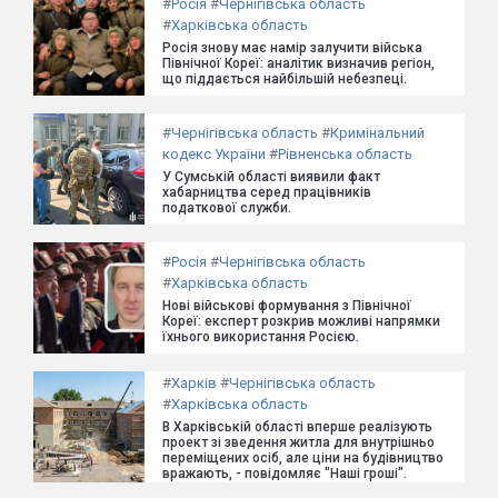
#
Росія
#
Чернігівська область
#
Харківська область
Росія знову має намір залучити війська
Північної Кореї: аналітик визначив регіон,
що піддається найбільшій небезпеці.
#
Чернігівська область
#
Кримінальний
кодекс України
#
Рівненська область
У Сумській області виявили факт
хабарництва серед працівників
податкової служби.
#
Росія
#
Чернігівська область
#
Харківська область
Нові військові формування з Північної
Кореї: експерт розкрив можливі напрямки
їхнього використання Росією.
#
Харків
#
Чернігівська область
#
Харківська область
В Харківській області вперше реалізують
проект зі зведення житла для внутрішньо
переміщених осіб, але ціни на будівництво
вражають, - повідомляє "Наші гроші".