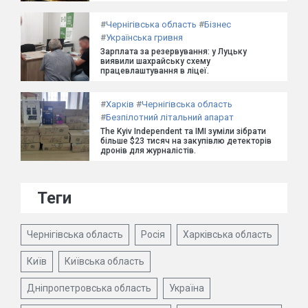
#
Чернігівська область
#
Бізнес
#
Українська гривня
Зарплата за резервування: у Луцьку
виявили шахрайську схему
працевлаштування в ліцеї.
#
Харків
#
Чернігівська область
#
Безпілотний літальний апарат
The Kyiv Independent та ІМІ зуміли зібрати
більше $23 тисяч на закупівлю детекторів
дронів для журналістів.
Теги
Чернігівська область
Росія
Харківська область
Київ
Київська область
Дніпропетровська область
Україна