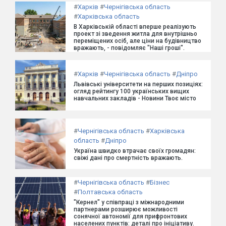
#
Харків
#
Чернігівська область
#
Харківська область
В Харківській області вперше реалізують
проект зі зведення житла для внутрішньо
переміщених осіб, але ціни на будівництво
вражають, - повідомляє "Наші гроші".
#
Харків
#
Чернігівська область
#
Дніпро
Львівські університети на перших позиціях:
огляд рейтингу 100 українських вищих
навчальних закладів - Новини Твоє місто
#
Чернігівська область
#
Харківська
область
#
Дніпро
Україна швидко втрачає своїх громадян:
свіжі дані про смертність вражають.
#
Чернігівська область
#
Бізнес
#
Полтавська область
"Кернел" у співпраці з міжнародними
партнерами розширює можливості
сонячної автономії для прифронтових
населених пунктів: деталі про ініціативу.