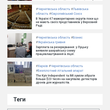
#
Чернігівська область
#
Львівська
область
#
Європейський Союз
В Україні 47 мажоритарних округів поки що
не мають своїх представників у Верховній
Раді.
#
Чернігівська область
#
Бізнес
#
Українська гривня
Зарплата за резервування: у Луцьку
виявили шахрайську схему
працевлаштування в ліцеї.
#
Харків
#
Чернігівська область
#
Безпілотний літальний апарат
The Kyiv Independent та ІМІ зуміли зібрати
більше $23 тисяч на закупівлю детекторів
дронів для журналістів.
Теги