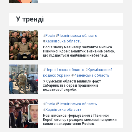
У тренді
#
Росія
#
Чернігівська область
#
Харківська область
Росія знову має намір залучити війська
Північної Кореї: аналітик визначив регіон,
що піддається найбільшій небезпеці.
#
Чернігівська область
#
Кримінальний
кодекс України
#
Рівненська область
У Сумській області виявили факт
хабарництва серед працівників
податкової служби.
#
Росія
#
Чернігівська область
#
Харківська область
Нові військові формування з Північної
Кореї: експерт розкрив можливі напрямки
їхнього використання Росією.