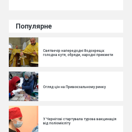
Популярне
Святвечір напередодні Водохреща:
голодна кутя, обряди, народні прикмети
Огляд цін на Привокзальному ринку
У Чернігові стартувала турова вакцинація
від поліомієліту