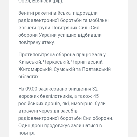
Орел, Брянськ (рф).
Зенітні ракетні війська, підрозділи
радіоелектронної боротьби та мобільні
вогневі групи Повітряних Сил і Сил
оборони України успішно відбивали
повітряну атаку.
Протиповітряна оборона працювала у
Київській, Черкаській, Чернігівській,
Житомирській, Сумській та Полтавській
областях.
На 09:00 зафіксовано знищення 32
ворожих безпілотників, а також 45
російських дронів, які, ймовірно, були
втрачені через дії засобів
радіоелектронної боротьби Сил оборони.
Один дрон продовжує залишатися в
повітрі.