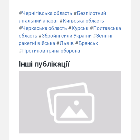
#
Чернігівська область
#
Безпілотний
літальний апарат
#
Київська область
#
Черкаська область
#
Курськ
#
Полтавська
область
#
Збройні сили України
#
Зенітні
ракетні війська
#
Львів
#
Брянськ
#
Протиповітряна оборона
Інші публікації