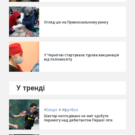
Огляд цін на Привокзальному ринку
У Чернігові стартувала турова вакцинація
від поліомієліту
У тренді
#
Спорт
#
#
футбол
Шахтар несподівано не зміг здобути
перемогу над дебютантом Першої ліги.