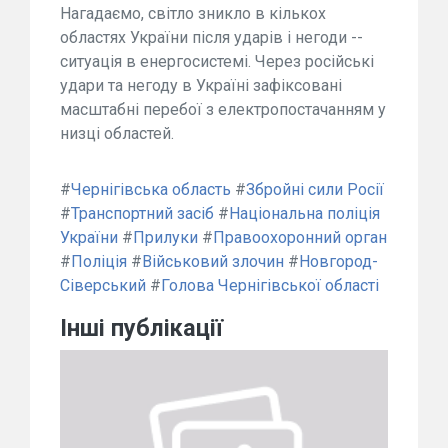
Нагадаємо, світло зникло в кількох
областях України після ударів і негоди --
ситуація в енергосистемі. Через російські
удари та негоду в Україні зафіксовані
масштабні перебої з електропостачанням у
низці областей.
#
Чернігівська область
#
Збройні сили Росії
#
Транспортний засіб
#
Національна поліція
України
#
Прилуки
#
Правоохоронний орган
#
Поліція
#
Військовий злочин
#
Новгород-
Сіверський
#
Голова Чернігівської області
Інші публікації