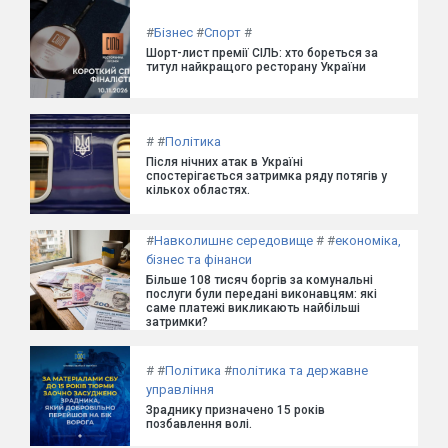
#
Бізнес
#
Спорт
#
Шорт-лист премії СІЛЬ: хто бореться за
титул найкращого ресторану України
#
#
Політика
Після нічних атак в Україні
спостерігається затримка ряду потягів у
кількох областях.
#
Навколишнє середовище
#
#
економіка,
бізнес та фінанси
Більше 108 тисяч боргів за комунальні
послуги були передані виконавцям: які
саме платежі викликають найбільші
затримки?
#
#
Політика
#
політика та державне
управління
Зраднику призначено 15 років
позбавлення волі.