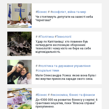
#
Бізнес
#
#
конфлікт, війна та мир
Чи стоятимуть депутати на захисті неба
Чернігова?
#
#
Політика
#
Технології
Удар по Капітанівці: хто повинен був
затвердити експозицію оборонних
технологій і чому ніхто не бере на себе
відповідальність.
#
#
політика та державне управління
#
соціальні теми
Мати Олександра Усика: якою вона була і
які жертви принесла заради свого сина.
#
Бізнес
#
#
економіка, бізнес та фінанси
До €300 000 на розвиток бізнесу у серпні: 6
грантових ініціатив, поки "Власна справа"
призупинено.