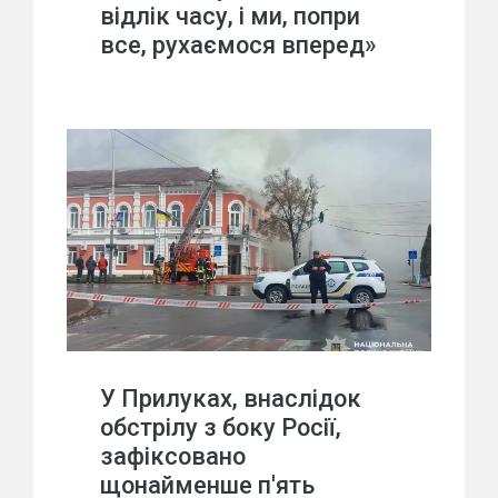
відлік часу, і ми, попри
все, рухаємося вперед»
У Прилуках, внаслідок
обстрілу з боку Росії,
зафіксовано
щонайменше п'ять