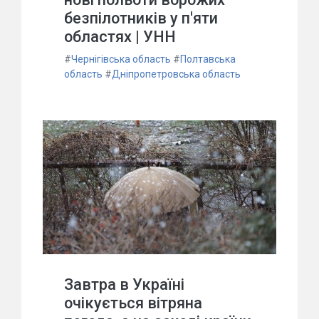
безпілотників у п'яти
областях | УНН
#
Чернігівська область
#
Полтавська
область
#
Дніпропетровська область
Завтра в Україні
очікується вітряна