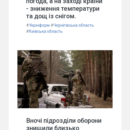
погода, а на заході країни
- зниження температури
та дощ із снігом.
#
Укрінформ
#
Чернігівська область
#
Київська область
Вночі підрозділи оборони
знищили близько