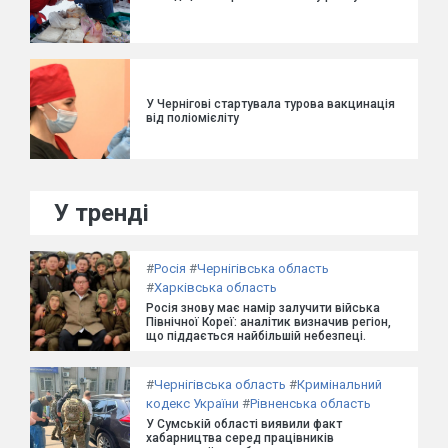
У Чернігові стартувала турова вакцинація
від поліомієліту
У тренді
#
Росія
#
Чернігівська область
#
Харківська область
Росія знову має намір залучити війська
Північної Кореї: аналітик визначив регіон,
що піддається найбільшій небезпеці.
#
Чернігівська область
#
Кримінальний
кодекс України
#
Рівненська область
У Сумській області виявили факт
хабарництва серед працівників