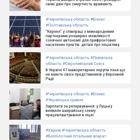
свіжі дані про смертність вражають.
#
Чернігівська область
#
Бізнес
#
Полтавська область
"Кернел" у співпраці з міжнародними
партнерами розширює можливості
сонячної автономії для прифронтових
населених пунктів: деталі про ініціативу.
#
Чернігівська область
#
Львівська
область
#
Європейський Союз
В Україні 47 мажоритарних округів поки що
не мають своїх представників у Верховній
Раді.
#
Чернігівська область
#
Бізнес
#
Українська гривня
Зарплата за резервування: у Луцьку
виявили шахрайську схему
працевлаштування в ліцеї.
#
Харків
#
Чернігівська область
#
Безпілотний літальний апарат