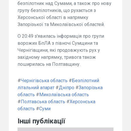
безпілотник над Сумами, а також про нову
групу безпілотників, що рухається з
Херсонської області в напрямку
Запорізької та Миколаївської областей.
О 20:49 з'явилась інформація про групи
ворожих БпЛА з півночі Сумщини та
Чернігівщини, які продовжують рух у
західному напрямку, тривога також
поширилась на Полтавщину.
#
Чернігівська область
#
Безпілотний
літальний апарат
#
Дніпро
#
Запорізька
область
#
Миколаївська область
#
Полтавська область
#
Херсонська
область
#
Суми
Інші публікації