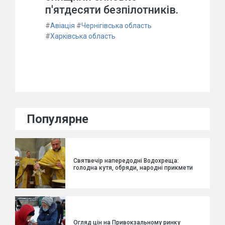
п'ятдесяти безпілотників.
#
Авіація
#
Чернігівська область
#
Харківська область
Популярне
Святвечір напередодні Водохреща:
голодна кутя, обряди, народні прикмети
Огляд цін на Привокзальному ринку