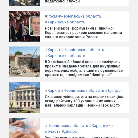
податкової служби.
#
Росія
#
Чернігівська область
#
Харківська область
Нові військові формування з Північної
Кореї: експерт розкрив можливі напрямки
їхнього використання Росією.
#
Харків
#
Чернігівська область
#
Харківська область
В Харківській області вперше реалізують
проект зі зведення житла для внутрішньо
переміщених осіб, але ціни на будівництво
вражають, - повідомляє "Наші гроші".
#
Харків
#
Чернігівська область
#
Дніпро
Львівські університети на перших позиціях:
огляд рейтингу 100 українських вищих
навчальних закладів - Новини Твоє місто
#
Чернігівська область
#
Харківська
область
#
Дніпро
Україна швидко втрачає своїх громадян: