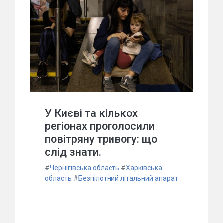
У Києві та кількох
регіонах проголосили
повітряну тривогу: що
слід знати.
#
Чернігівська область
#
Харківська
область
#
Безпілотний літальний апарат