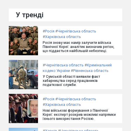
У тренді
#
Росія
#
Чернігівська область
#
Харківська область
Росія знову має намір залучити війська
Північної Кореї: аналітик визначив регіон,
що піддається найбільшій небезпеці.
#
Чернігівська область
#
Кримінальний
кодекс України
#
Рівненська область
У Сумській області виявили факт
хабарництва серед працівників
податкової служби.
#
Росія
#
Чернігівська область
#
Харківська область
Нові військові формування з Північної
Кореї: експерт розкрив можливі напрямки
їхнього використання Росією.
#
Харків
#
Чернігівська область