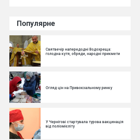
Популярне
Святвечір напередодні Водохреща:
голодна кутя, обряди, народні прикмети
Огляд цін на Привокзальному ринку
У Чернігові стартувала турова вакцинація
від поліомієліту