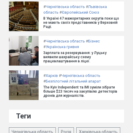
#
Чернігівська область
#
Львівська
область
#
Європейський Союз
В Україні 47 мажоритарних округів поки що
не мають своїх представників у Верховній
Раді.
#
Чернігівська область
#
Бізнес
#
Українська гривня
Зарплата за резервування: у Луцьку
виявили шахрайську схему
працевлаштування в ліцеї.
#
Харків
#
Чернігівська область
#
Безпілотний літальний апарат
The Kyiv Independent та ІМІ зуміли зібрати
більше $23 тисяч на закупівлю детекторів
дронів для журналістів.
Теги
Чернігівська область
Росія
Харківська область