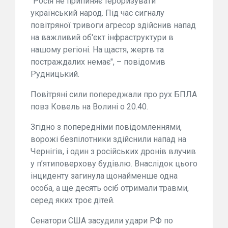
"Росія не припиняє тероризувати
український народ. Під час сигналу
повітряної тривоги агресор здійснив напад
на важливий об'єкт інфраструктури в
нашому регіоні. На щастя, жертв та
постраждалих немає", – повідомив
Рудницький.
Повітряні сили попереджали про рух БПЛА
повз Ковель на Волині о 20.40.
Згідно з попередніми повідомленнями,
ворожі безпілотники здійснили напад на
Чернігів, і один з російських дронів влучив
у п’ятиповерхову будівлю. Внаслідок цього
інциденту загинула щонайменше одна
особа, а ще десять осіб отримали травми,
серед яких троє дітей.
Сенатори США засудили удари РФ по