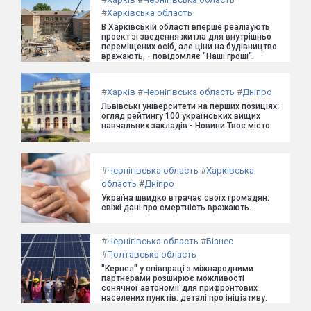
#
Харківська область
В Харківській області вперше реалізують
проект зі зведення житла для внутрішньо
переміщених осіб, але ціни на будівництво
вражають, - повідомляє "Наші гроші".
#
Харків
#
Чернігівська область
#
Дніпро
Львівські університети на перших позиціях:
огляд рейтингу 100 українських вищих
навчальних закладів - Новини Твоє місто
#
Чернігівська область
#
Харківська
область
#
Дніпро
Україна швидко втрачає своїх громадян:
свіжі дані про смертність вражають.
#
Чернігівська область
#
Бізнес
#
Полтавська область
"Кернел" у співпраці з міжнародними
партнерами розширює можливості
сонячної автономії для прифронтових
населених пунктів: деталі про ініціативу.