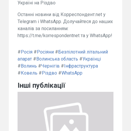
Україні на Різдво
Останні новини від Корреспондент.net у
Telegram і WhatsApp. Долучайтеся до наших
каналів за посиланням:
https://t.me/korrespondentnet та у WhatsApp!
#
Росія
#
Росіяни
#
Безпілотний літальний
апарат
#
Волинська область
#
Українці
#
Волинь
#
Чернігів
#
Інфраструктура
#
Ковель
#
Різдво
#
WhatsApp
Інші публікації