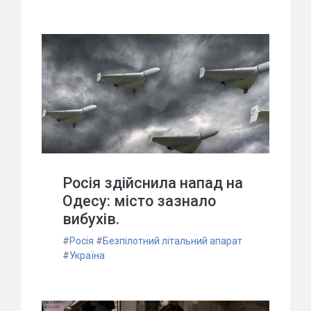
Росія здійснила напад на
Одесу: місто зазнало
вибухів.
#
Росія
#
Безпілотний літальний апарат
#
Україна