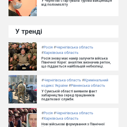
У Чернігові стартувала турова вакцинація
від поліомієліту
У тренді
#
Росія
#
Чернігівська область
#
Харківська область
Росія знову має намір залучити війська
Північної Кореї: аналітик визначив регіон,
що піддається найбільшій небезпеці.
#
Чернігівська область
#
Кримінальний
кодекс України
#
Рівненська область
У Сумській області виявили факт
хабарництва серед працівників
податкової служби.
#
Росія
#
Чернігівська область
#
Харківська область
Нові військові формування з Північної