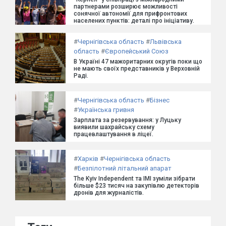
партнерами розширює можливості
сонячної автономії для прифронтових
населених пунктів: деталі про ініціативу.
#
Чернігівська область
#
Львівська
область
#
Європейський Союз
В Україні 47 мажоритарних округів поки що
не мають своїх представників у Верховній
Раді.
#
Чернігівська область
#
Бізнес
#
Українська гривня
Зарплата за резервування: у Луцьку
виявили шахрайську схему
працевлаштування в ліцеї.
#
Харків
#
Чернігівська область
#
Безпілотний літальний апарат
The Kyiv Independent та ІМІ зуміли зібрати
більше $23 тисяч на закупівлю детекторів
дронів для журналістів.