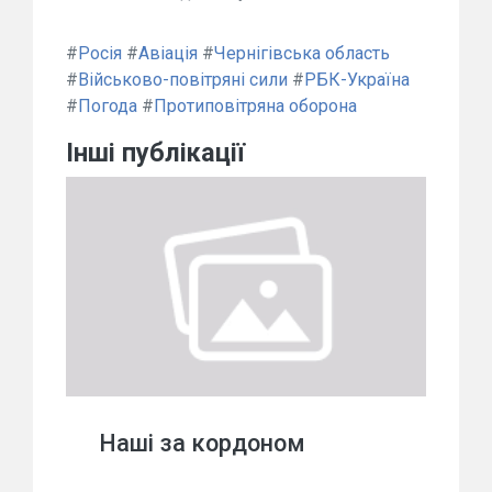
#
Росія
#
Авіація
#
Чернігівська область
#
Військово-повітряні сили
#
РБК-Україна
#
Погода
#
Протиповітряна оборона
Інші публікації
Наші за кордоном