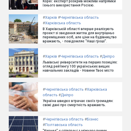
Кореї: експерт розкрив можливі напрямки
їхнього використання Росією.
#
Харків
#
Чернігівська область
#
Харківська область
В Харківській області вперше реалізують
проект зі зведення житла для внутрішньо
переміщених осіб, але ціни на будівництво
вражають, - повідомляє "Наші гроші".
#
Харків
#
Чернігівська область
#
Дніпро
Львівські університети на перших позиціях:
огляд рейтингу 100 українських вищих
навчальних закладів - Новини Твоє місто
#
Чернігівська область
#
Харківська
область
#
Дніпро
Україна швидко втрачає своїх громадян:
свіжі дані про смертність вражають.
#
Чернігівська область
#
Бізнес
#
Полтавська область
"Кернел" у співпраці з міжнародними