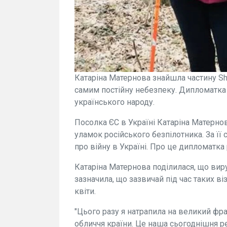
Катаріна Матернова знайшла частину S
самим постійну небезпеку. Дипломатка
українського народу.
Посолка ЄС в Україні Катаріна Матернов
уламок російського безпілотника. За її
про війну в Україні. Про це дипломатка 
Катаріна Матернова поділилася, що вир
зазначила, що зазвичай під час таких ві
квіти.
"Цього разу я натрапила на великий фр
обличчя країни. Це наша сьогоднішня ре