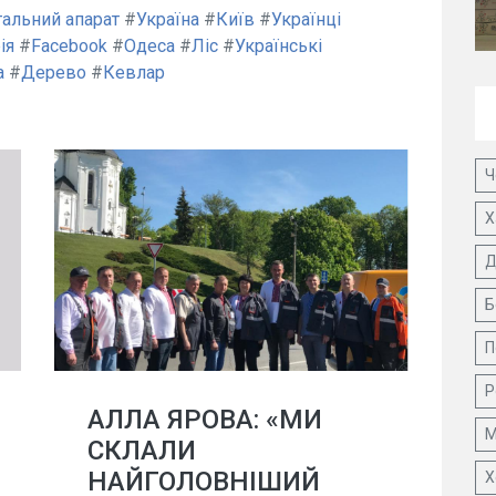
тальний апарат
#
Україна
#
Київ
#
Українці
ія
#
Facebook
#
Одеса
#
Ліс
#
Українські
а
#
Дерево
#
Кевлар
Ч
Х
Д
Б
П
Р
АЛЛА ЯРОВА: «МИ
М
СКЛАЛИ
НАЙГОЛОВНІШИЙ
Х