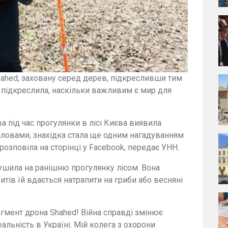
hahed, заховану серед дерев, підкресливши тим
 підкреслила, наскільки важливим є мир для
а під час прогулянки в лісі Києва виявила
 словами, знахідка стала ще одним нагадуванням
розповіла на сторінці у Facebook, передає УНН.
ушила на ранішню прогулянку лісом. Вона
зитів їй вдається натрапити на гриби або весняні
агмент дрона Shahed! Війна справді змінює
альність в Україні. Мій колега з охорони