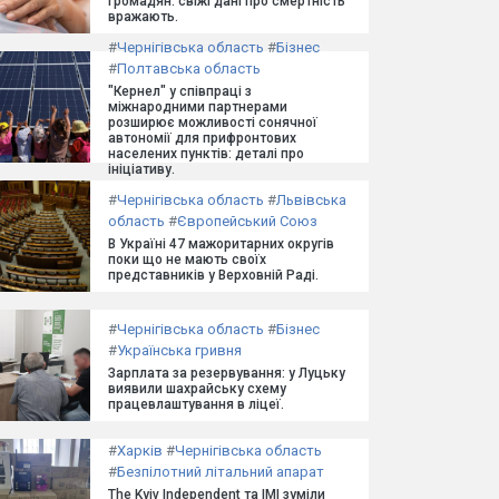
громадян: свіжі дані про смертність
вражають.
#
Чернігівська область
#
Бізнес
#
Полтавська область
"Кернел" у співпраці з
міжнародними партнерами
розширює можливості сонячної
автономії для прифронтових
населених пунктів: деталі про
ініціативу.
#
Чернігівська область
#
Львівська
область
#
Європейський Союз
В Україні 47 мажоритарних округів
поки що не мають своїх
представників у Верховній Раді.
#
Чернігівська область
#
Бізнес
#
Українська гривня
Зарплата за резервування: у Луцьку
виявили шахрайську схему
працевлаштування в ліцеї.
#
Харків
#
Чернігівська область
#
Безпілотний літальний апарат
The Kyiv Independent та ІМІ зуміли