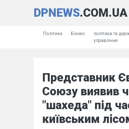
DPNEWS
.COM.UA
Політика
Бізнес
політика та дер
управління
Представник Є
Союзу виявив ч
"шахеда" під ч
київським лісо