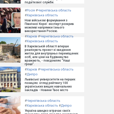
податкової служби.
#
Росія
#
Чернігівська область
#
Харківська область
Нові військові формування з
Північної Кореї: експерт розкрив
можливі напрямки їхнього
використання Росією.
#
Харків
#
Чернігівська область
#
Харківська область
В Харківській області вперше
реалізують проект зі зведення
житла для внутрішньо переміщених
осіб, але ціни на будівництво
вражають, - повідомляє "Наші
гроші".
#
Харків
#
Чернігівська область
#
Дніпро
Львівські університети на перших
позиціях: огляд рейтингу 100
українських вищих навчальних
закладів - Новини Твоє місто
#
Чернігівська область
#
Харківська область
#
Дніпро
Україна швидко втрачає своїх