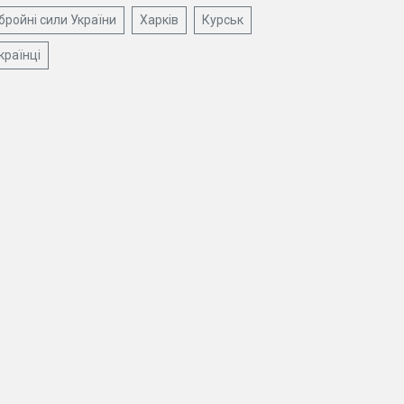
бройні сили України
Харків
Курськ
країнці