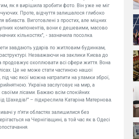
м, як я вирішила зробити фото. Він уже не міг
очуючих. Проте, відчуття залишалося глибоко
я вбивств. Виготовлені з простих, але міцних
ступних компонентів, вони є дешевими, масово
чних кількостях", - зазначила посолка.
акети завдають ударів по житловим будинкам,
раструктурі. Незважаючи на заклики Києва до
а продовжує охоплювати всі сфери життя. Вона
у лісах. Це не може стати частиною нашої
 під час якої можна натрапити на уламки зброї,
рийнятною. Україна заслуговує на мир, а
и своїми лісами. Бажаю всім спокійних
від Шахедів!" – підкреслила Катаріна Матернова.
живачі у п'яти областях залишилися без
ерігається на Чернігівщині, в той час як в Одесі
опостачання.