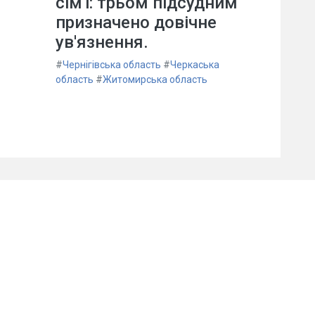
сім'ї: трьом підсудним
призначено довічне
ув'язнення.
#
Чернігівська область
#
Черкаська
область
#
Житомирська область