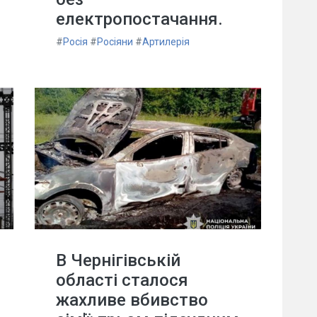
електропостачання.
#
Росія
#
Росіяни
#
Артилерія
В Чернігівській
області сталося
жахливе вбивство