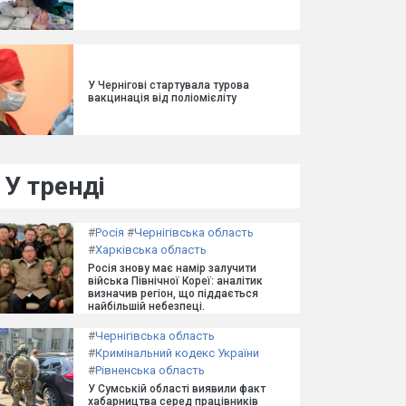
У Чернігові стартувала турова
вакцинація від поліомієліту
У тренді
#
Росія
#
Чернігівська область
#
Харківська область
Росія знову має намір залучити
війська Північної Кореї: аналітик
визначив регіон, що піддається
найбільшій небезпеці.
#
Чернігівська область
#
Кримінальний кодекс України
#
Рівненська область
У Сумській області виявили факт
хабарництва серед працівників