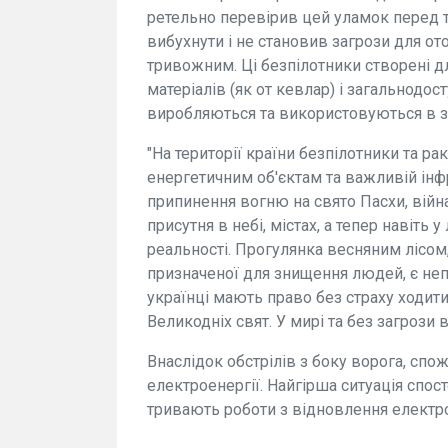
ретельно перевірив цей уламок перед ти
вибухнути і не становив загрози для от
тривожним. Ці безпілотники створені дл
матеріалів (як от кевлар) і загальнодо
виробляються та використовуються в зна
"На території країни безпілотники та р
енергетичним об'єктам та важливій інф
припинення вогню на свято Пасхи, війн
присутня в небі, містах, а тепер навіть 
реальності. Прогулянка весняним лісом,
призначеної для знищення людей, є неп
українці мають право без страху ходит
Великодніх свят. У мирі та без загрози 
Внаслідок обстрілів з боку ворога, спо
електроенергії. Найгірша ситуація спост
тривають роботи з відновлення електр