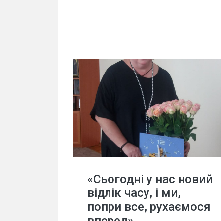
«Сьогодні у нас новий
відлік часу, і ми,
попри все, рухаємося
вперед»