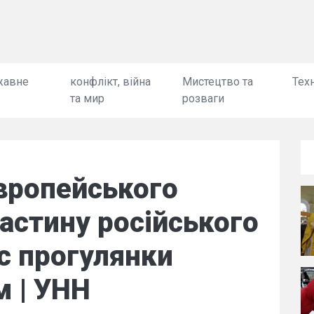
жавне
конфлікт, війна
Мистецтво та
Техн
та мир
розваги
вропейського
астину російського
ас прогулянки
м | УНН