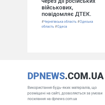
через дії російських
військових,
повідомляє ДТЕК.
#
Чернігівська область
#
Одеська
область
#
Одеса
DPNEWS
.COM.UA
Використання будь-яких матеріалів, що
розміщені на сайті, дозволяється за умови
посилання на dpnews.com.ua