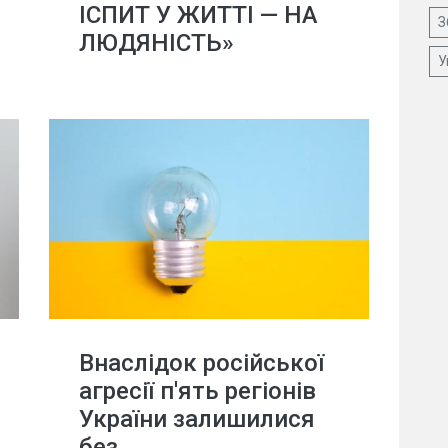
ІСПИТ У ЖИТТІ — НА
З
ЛЮДЯНІСТЬ»
У
Внаслідок російської
агресії п'ять регіонів
України залишилися
без