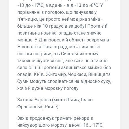
-13 до -17°C, а вдень - від -13 до -8°C. У
порівнянні з погодою, що панувала у
п'ятницю, це просто неймовірна зміна -
більше ніж 10 градусів за добу! Проте є й
позитивна новина: опадів стане значно
менше. У Дніпровській області, зокрема в
Нікополі та Павлограді, можливі легкі
снігові покриви, а в Синельниковому
також очікується сніг, але вже не з такою
силою. Інші регіони залишаться майже без
опадів. Київ, Житомир, Черкаси, Вінниця та
Суми можуть сподіватися на відносно суху,
хоча й дуже морозну погоду.
Західна Україна (міста Львів, Івано-
Франківськ, Рівне)
Захід продовжує тримати рекорд з
найсуворішого морозу: вночі -16...-17°C,