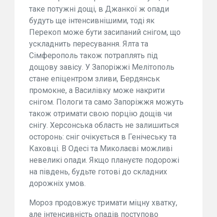
таке потужні дощі, в Джанкої ж опади
будуть ще інтенсивнішими, тоді як
Перекоп може бути засипаний снігом, що
ускладнить пересування. Ялта та
Сімферополь також потраплять під
дощову завісу. У Запоріжжі Мелітополь
стане епіцентром зливи, Бердянськ
промокне, а Василівку може накрити
снігом. Пологи та само Запоріжжя можуть
також отримати свою порцію дощів чи
снігу. Херсонська область не залишиться
осторонь: сніг очікується в Генічеську та
Каховці. В Одесі та Миколаєві можливі
невеликі опади. Якщо плануєте подорожі
на південь, будьте готові до складних
дорожніх умов.
Мороз продовжує тримати міцну хватку,
але інтенсивність опадів поступово