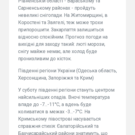
Рівненській області - Вараському та
Сарненському районах - пройдуть
невеликі снігопади. На Житомирщині, в
Коростені та Звягелі, теж може трохи
припорошити. Закарпаття залишиться
відносно спокійним. Прогноз погоди на
вихідні для заходу такий: люті морози,
снігу майже немає, але холод буде
пронизливим до кісток.
Південні регіони України (Одеська область,
Херсонщина, Запоріжжя та Крим)
У суботу південні регіони стануть центром
найсильніших опадів. Вночі температура
впаде до -7...-11°C, а вдень буде
коливатися в межах -3...-7°C. На
Кримському півострові насувається
справжня стихія: Євпаторійський та
Бахчисарайський райони знатимуть, що