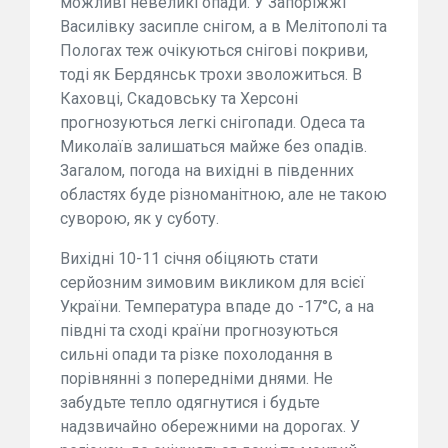
можливі невеликі опади. У Запоріжжі
Василівку засипле снігом, а в Мелітополі та
Пологах теж очікуються снігові покриви,
тоді як Бердянськ трохи зволожиться. В
Каховці, Скадовську та Херсоні
прогнозуються легкі снігопади. Одеса та
Миколаїв залишаться майже без опадів.
Загалом, погода на вихідні в південних
областях буде різноманітною, але не такою
суворою, як у суботу.
Вихідні 10-11 січня обіцяють стати
серйозним зимовим викликом для всієї
України. Температура впаде до -17°C, а на
півдні та сході країни прогнозуються
сильні опади та різке похолодання в
порівнянні з попередніми днями. Не
забудьте тепло одягнутися і будьте
надзвичайно обережними на дорогах. У