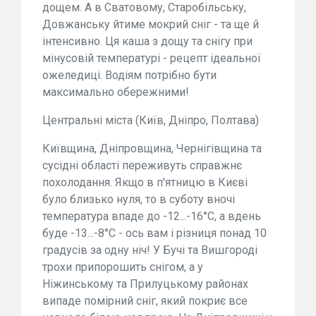
дощем. А в Сватовому, Старобільську,
Довжанську йтиме мокрий сніг - та ще й
інтенсивно. Ця каша з дощу та снігу при
мінусовій температурі - рецепт ідеальної
ожеледиці. Водіям потрібно бути
максимально обережними!
Центральні міста (Київ, Дніпро, Полтава)
Київщина, Дніпровщина, Чернігівщина та
сусідні області переживуть справжнє
похолодання. Якщо в п'ятницю в Києві
було близько нуля, то в суботу вночі
температура впаде до -12...-16°C, а вдень
буде -13...-8°C - ось вам і різниця понад 10
градусів за одну ніч! У Бучі та Вишгороді
трохи припорошить снігом, а у
Ніжинському та Прилуцькому районах
випаде помірний сніг, який покриє все