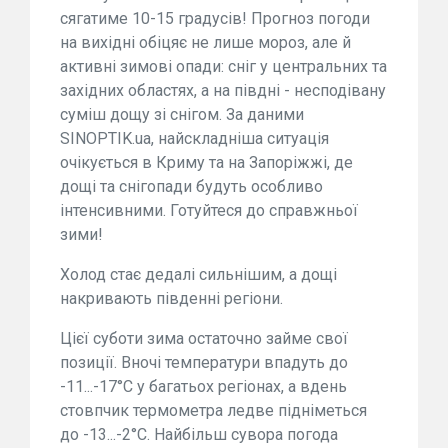
сягатиме 10-15 градусів! Прогноз погоди
на вихідні обіцяє не лише мороз, але й
активні зимові опади: сніг у центральних та
західних областях, а на півдні - несподівану
суміш дощу зі снігом. За даними
SINOPTIK.ua, найскладніша ситуація
очікується в Криму та на Запоріжжі, де
дощі та снігопади будуть особливо
інтенсивними. Готуйтеся до справжньої
зими!
Холод стає дедалі сильнішим, а дощі
накривають південні регіони.
Цієї суботи зима остаточно займе свої
позиції. Вночі температури впадуть до
-11...-17°C у багатьох регіонах, а вдень
стовпчик термометра ледве підніметься
до -13...-2°C. Найбільш сувора погода