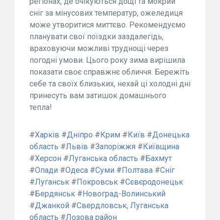
регіонах, де очікуються дощі та мокрий
сніг за мінусових температур, ожеледиця
може утворитися миттєво. Рекомендуємо
планувати свої поїздки заздалегідь,
враховуючи можливі труднощі через
погодні умови. Цього року зима вирішила
показати своє справжнє обличчя. Бережіть
себе та своїх близьких, нехай ці холодні дні
принесуть вам затишок домашнього
тепла!
#
Харків
#
Дніпро
#
Крим
#
Київ
#
Донецька
область
#
Львів
#
Запоріжжя
#
Київщина
#
Херсон
#
Луганська область
#
Бахмут
#
Опади
#
Одеса
#
Суми
#
Полтава
#
Сніг
#
Луганськ
#
Покровськ
#
Сєвєродонецьк
#
Бердянськ
#
Новоград-Волинський
#
Джанкой
#
Свердловськ, Луганська
область
#
Лозова район