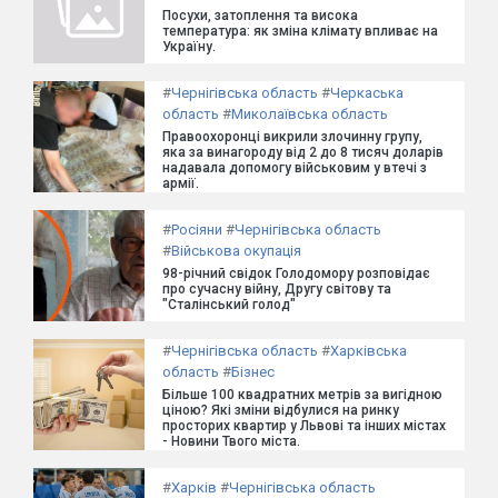
Посухи, затоплення та висока
температура: як зміна клімату впливає на
Україну.
#
Чернігівська область
#
Черкаська
область
#
Миколаївська область
Правоохоронці викрили злочинну групу,
яка за винагороду від 2 до 8 тисяч доларів
надавала допомогу військовим у втечі з
армії.
#
Росіяни
#
Чернігівська область
#
Військова окупація
98-річний свідок Голодомору розповідає
про сучасну війну, Другу світову та
"Сталінський голод"
#
Чернігівська область
#
Харківська
область
#
Бізнес
Більше 100 квадратних метрів за вигідною
ціною? Які зміни відбулися на ринку
просторих квартир у Львові та інших містах
- Новини Твого міста.
#
Харків
#
Чернігівська область