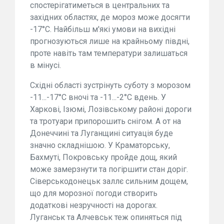
спостерігатиметься в центральних та
західних областях, де мороз може досягти
-17°C. Найбільш м'які умови на вихідні
прогнозуються лише на крайньому півдні,
проте навіть там температури залишаться
в мінусі.
Східні області зустрінуть суботу з морозом
-11...-17°C вночі та -11...-2°C вдень. У
Харкові, Ізюмі, Лозівському районі дороги
та тротуари припорошить снігом. А от на
Донеччині та Луганщині ситуація буде
значно складнішою. У Краматорську,
Бахмуті, Покровську пройде дощ, який
може замерзнути та погіршити стан доріг.
Сіверськодонецьк заллє сильним дощем,
що для морозної погоди створить
додаткові незручності на дорогах.
Луганськ та Алчевськ теж опиняться під