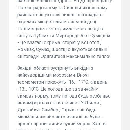
навколо білою ковдрою. На Дніпровщині у
Павлоградському та Синельниківському
районах очікуються сильні снігопади, в
окремих місцях навіть сильний дощ.
Полтавщина теж отримає свою порцію
снігу в Лубнах та Миргороді. А от Сумщина
- це взагалі окрема історія: у Конотопі,
Ромнах, Сумах, Шостці очікуються сильні
снігопади. Одягайтеся максимально тепло!
Західні області зустрінуть вихідні з
найсуворішими морозами. Вночі
термометри покажуть -16...-17°C, а вдень
-13...-10°C. Це холодніше за звичайну
зимову норму, тому погода буде особливо
некомфортною та колючою. У Львові,
Дрогобичі, Самборі, Стрию сніг буде
мінімальним або його взагалі не буде --
просто пронизливий сухий мороз. Зате в