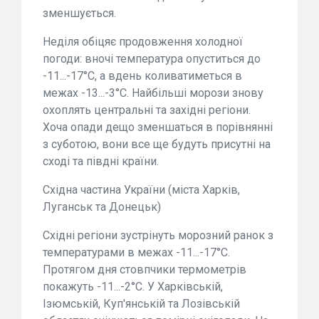
зменшується.
Неділя обіцяє продовження холодної
погоди: вночі температура опуститься до
-11...-17°C, а вдень коливатиметься в
межах -13...-3°C. Найбільші морози знову
охоплять центральні та західні регіони.
Хоча опади дещо зменшаться в порівнянні
з суботою, вони все ще будуть присутні на
сході та півдні країни.
Східна частина України (міста Харків,
Луганськ та Донецьк)
Східні регіони зустрінуть морозний ранок з
температурами в межах -11...-17°C.
Протягом дня стовпчики термометрів
покажуть -11...-2°C. У Харківській,
Ізюмській, Куп'янській та Лозівській