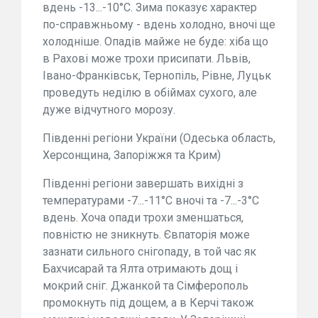
вдень -13...-10°C. Зима показує характер
по-справжньому - вдень холодно, вночі ще
холодніше. Опадів майже не буде: хіба що
в Рахові може трохи присипати. Львів,
Івано-Франківськ, Тернопіль, Рівне, Луцьк
проведуть неділю в обіймах сухого, але
дуже відчутного морозу.
Південні регіони України (Одеська область,
Херсонщина, Запоріжжя та Крим)
Південні регіони завершать вихідні з
температурами -7...-11°C вночі та -7...-3°C
вдень. Хоча опади трохи зменшаться,
повністю не зникнуть. Євпаторія може
зазнати сильного снігопаду, в той час як
Бахчисарай та Ялта отримають дощ і
мокрий сніг. Джанкой та Сімферополь
промокнуть під дощем, а в Керчі також