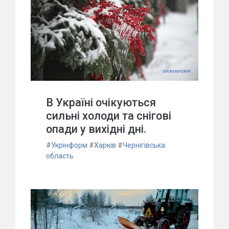
В Україні очікуються
сильні холоди та снігові
опади у вихідні дні.
#
Укрінформ
#
Харків
#
Чернігівська
область