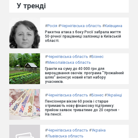
У тренді
#
Росія
#
Чернігівська область
#
Київщина
Ракетна атака з боку Росії забрала життя
50-річної працівниці залізниці в Київській
області.
#
Чернігівська область
#
Бізнес
#
Миколаївська область
Гранти на суму до 40 000 грн для
вирощування овочів: програма "Урожайний
шлях" анонсує новий етап набору
учасників.
#
Чернігівська область
#
Бізнес
#
Українці
Пенсіонери віком 60 років і старше
отримають нову фінансову підтримку:
прийом заявок триватиме до 20 серпня -
На пенсії.
#
Чернігівська область
#
Україна
#
Львівська область