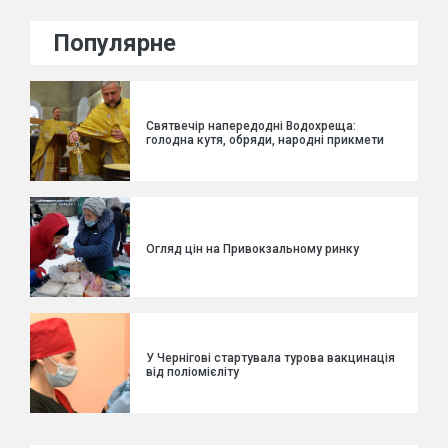
Популярне
Святвечір напередодні Водохреща:
голодна кутя, обряди, народні прикмети
Огляд цін на Привокзальному ринку
У Чернігові стартувала турова вакцинація
від поліомієліту