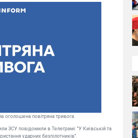
нів оголошена повітряна тривога.
ли ЗСУ повідомили в Телеграмі: "У Київській та
ористання ударних безпілотників".