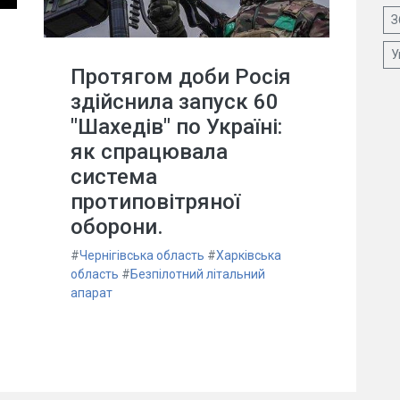
З
У
Протягом доби Росія
здійснила запуск 60
"Шахедів" по Україні:
як спрацювала
система
протиповітряної
оборони.
#
Чернігівська область
#
Харківська
область
#
Безпілотний літальний
апарат