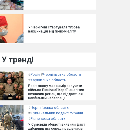
У Чернігові стартувала турова
вакцинація від поліомієліту
У тренді
#
Росія
#
Чернігівська область
#
Харківська область
Росія знову має намір залучити
війська Північної Кореї: аналітик
визначив регіон, що піддається
найбільшій небезпеці.
#
Чернігівська область
#
Кримінальний кодекс України
#
Рівненська область
У Сумській області виявили факт
хабарництва серед працівників