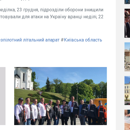
еділка, 23 грудня, підрозділи оборони знищили
стовували для атаки на Україну вранці неділі, 22
зпілотний літальний апарат
#
Київська область