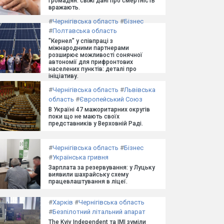
громадян: свіжі дані про смертність
вражають.
#
Чернігівська область
#
Бізнес
#
Полтавська область
"Кернел" у співпраці з
міжнародними партнерами
розширює можливості сонячної
автономії для прифронтових
населених пунктів: деталі про
ініціативу.
#
Чернігівська область
#
Львівська
область
#
Європейський Союз
В Україні 47 мажоритарних округів
поки що не мають своїх
представників у Верховній Раді.
#
Чернігівська область
#
Бізнес
#
Українська гривня
Зарплата за резервування: у Луцьку
виявили шахрайську схему
працевлаштування в ліцеї.
#
Харків
#
Чернігівська область
#
Безпілотний літальний апарат
The Kyiv Independent та ІМІ зуміли