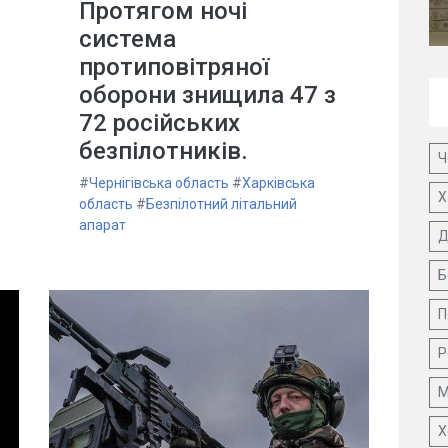
Протягом ночі
система
протиповітряної
оборони знищила 47 з
72 російських
безпілотників.
Ч
#
Чернігівська область
#
Харківська
Х
область
#
Безпілотний літальний
апарат
Д
Б
П
Р
М
Х