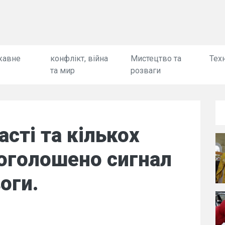
жавне
конфлікт, війна
Мистецтво та
Техн
та мир
розваги
асті та кількох
 оголошено сигнал
оги.