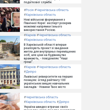
податкової служби.
#
Росія
#
Чернігівська область
#
Харківська область
Нові військові формування з
Північної Кореї: експерт розкрив
можливі напрямки їхнього
використання Росією.
#
Харків
#
Чернігівська область
#
Харківська область
В Харківській області вперше
реалізують проект зі зведення
житла для внутрішньо переміщених
осіб, але ціни на будівництво
вражають, - повідомляє "Наші
гроші".
#
Харків
#
Чернігівська область
#
Дніпро
Львівські університети на перших
позиціях: огляд рейтингу 100
українських вищих навчальних
закладів - Новини Твоє місто
#
Чернігівська область
#
Харківська область
#
Дніпро
Україна швидко втрачає своїх