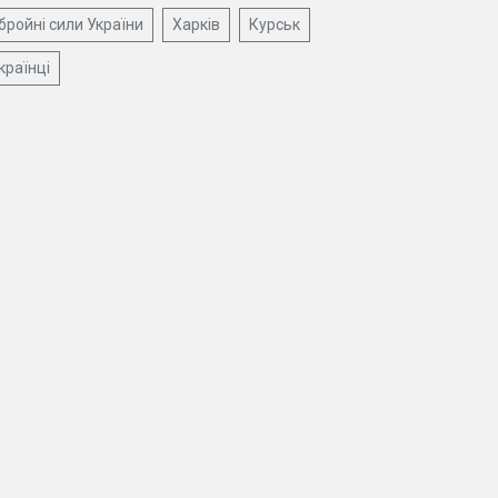
бройні сили України
Харків
Курськ
країнці