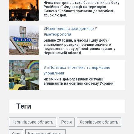
Нічна повітряна атака безпілотників з боку
Російської Федерації на територію
Київської області призвела до загибелі
трьох людей.
#
Навколишнє середовище
#
#
метеорологія
Більше 20 годин, а часом і цілу добу -
військовий розкрив причини значного
подовження часу дії повітряних тривог у
Чернігівській області.
#
#
Політика
#
політика та державне
управління
Як зміни в демографічній ситуації
впливають на освітню систему України
Теги
Чернігівська область
Росія
Харківська область
Київ
Київська область