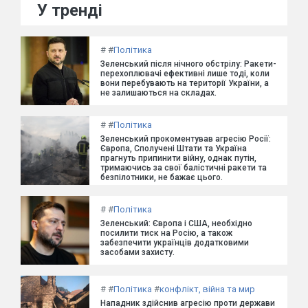
У тренді
#
#
Політика
Зеленський після нічного обстрілу: Ракети-
перехоплювачі ефективні лише тоді, коли
вони перебувають на території України, а
не залишаються на складах.
#
#
Політика
Зеленський прокоментував агресію Росії:
Європа, Сполучені Штати та Україна
прагнуть припинити війну, однак путін,
тримаючись за свої балістичні ракети та
безпілотники, не бажає цього.
#
#
Політика
Зеленський: Європа і США, необхідно
посилити тиск на Росію, а також
забезпечити українців додатковими
засобами захисту.
#
#
Політика
#
конфлікт, війна та мир
Нападник здійснив агресію проти держави