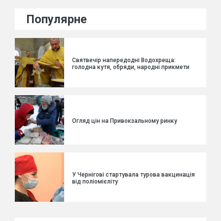
Популярне
Святвечір напередодні Водохреща:
голодна кутя, обряди, народні прикмети
Огляд цін на Привокзальному ринку
У Чернігові стартувала турова вакцинація
від поліомієліту