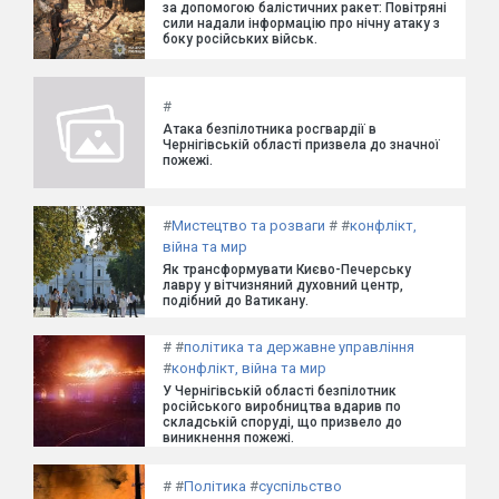
за допомогою балістичних ракет: Повітряні
сили надали інформацію про нічну атаку з
боку російських військ.
#
Атака безпілотника росгвардії в
Чернігівській області призвела до значної
пожежі.
#
Мистецтво та розваги
#
#
конфлікт,
війна та мир
Як трансформувати Києво-Печерську
лавру у вітчизняний духовний центр,
подібний до Ватикану.
#
#
політика та державне управління
#
конфлікт, війна та мир
У Чернігівській області безпілотник
російського виробництва вдарив по
складській споруді, що призвело до
виникнення пожежі.
#
#
Політика
#
суспільство