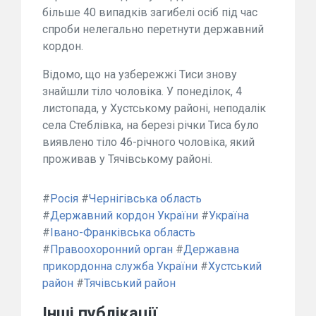
більше 40 випадків загибелі осіб під час
спроби нелегально перетнути державний
кордон.
Відомо, що на узбережжі Тиси знову
знайшли тіло чоловіка. У понеділок, 4
листопада, у Хустському районі, неподалік
села Стеблівка, на березі річки Тиса було
виявлено тіло 46-річного чоловіка, який
проживав у Тячівському районі.
#
Росія
#
Чернігівська область
#
Державний кордон України
#
Україна
#
Івано-Франківська область
#
Правоохоронний орган
#
Державна
прикордонна служба України
#
Хустський
район
#
Тячівський район
Інші публікації