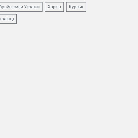
бройні сили України
Харків
Курськ
країнці