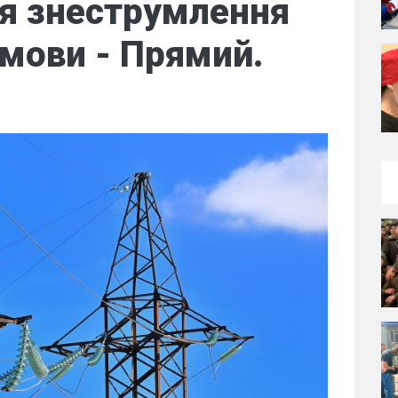
ся знеструмлення
умови - Прямий.