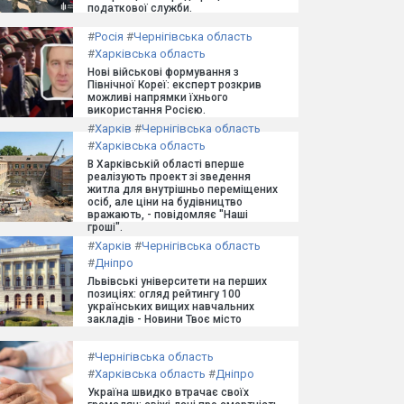
податкової служби.
#
Росія
#
Чернігівська область
#
Харківська область
Нові військові формування з
Північної Кореї: експерт розкрив
можливі напрямки їхнього
використання Росією.
#
Харків
#
Чернігівська область
#
Харківська область
В Харківській області вперше
реалізують проект зі зведення
житла для внутрішньо переміщених
осіб, але ціни на будівництво
вражають, - повідомляє "Наші
гроші".
#
Харків
#
Чернігівська область
#
Дніпро
Львівські університети на перших
позиціях: огляд рейтингу 100
українських вищих навчальних
закладів - Новини Твоє місто
#
Чернігівська область
#
Харківська область
#
Дніпро
Україна швидко втрачає своїх