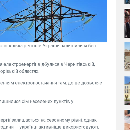
єкти, кілька регіонів України залишилися без
 електроенергії відбулися в Чернігівській,
орізькій областях.
нням електропостачання там, де це дозволяє
алишилися сім населених пунктів у
ргії залишається на сезонному рівні, однак
 години -- українці активніше використовують