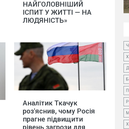
НАЙГОЛОВНІШИЙ
ІСПИТ У ЖИТТІ — НА
ЛЮДЯНІСТЬ»
Ч
Х
Д
Б
П
Аналітик Ткачук
Р
роз'яснив, чому Росія
М
прагне підвищити
Х
рівень загрози для