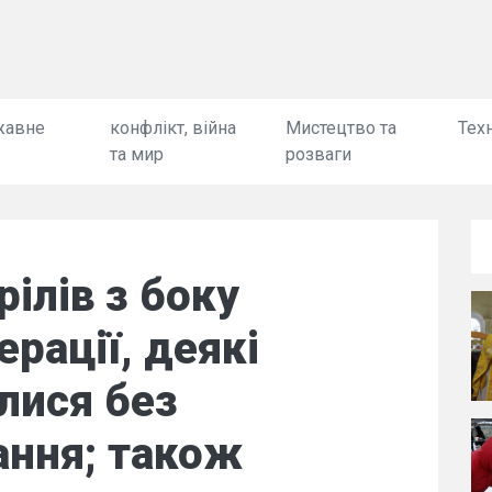
жавне
конфлікт, війна
Мистецтво та
Техн
та мир
розваги
ілів з боку
рації, деякі
лися без
ання; також