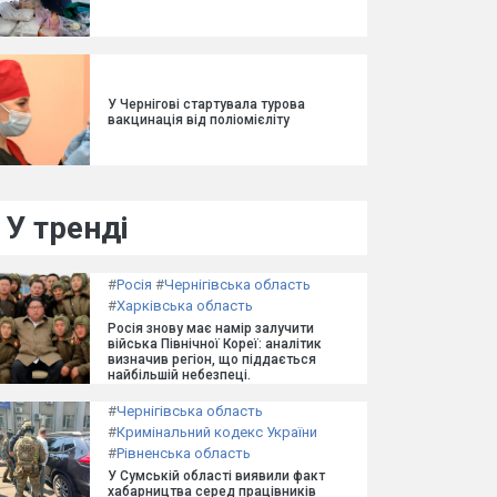
У Чернігові стартувала турова
вакцинація від поліомієліту
У тренді
#
Росія
#
Чернігівська область
#
Харківська область
Росія знову має намір залучити
війська Північної Кореї: аналітик
визначив регіон, що піддається
найбільшій небезпеці.
#
Чернігівська область
#
Кримінальний кодекс України
#
Рівненська область
У Сумській області виявили факт
хабарництва серед працівників