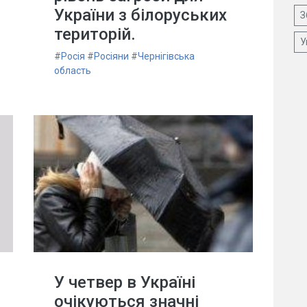
України з білоруських
З
територій.
У
#
Росія
#
Росіяни
#
Чернігівська
область
У четвер в Україні
очікуються значні