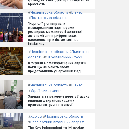
громадян: свіжі дані про смертність
вражають.
#
Чернігівська область
#
Бізнес
#
Полтавська область
"Кернел" у співпраці з
міжнародними партнерами
розширює можливості сонячної
автономії для прифронтових
населених пунктів: деталі про
ініціативу.
#
Чернігівська область
#
Львівська
область
#
Європейський Союз
В Україні 47 мажоритарних округів
поки що не мають своїх
представників у Верховній Раді.
#
Чернігівська область
#
Бізнес
#
Українська гривня
Зарплата за резервування: у Луцьку
виявили шахрайську схему
працевлаштування в ліцеї.
#
Харків
#
Чернігівська область
#
Безпілотний літальний апарат
The Kyiv Independent та ІМІ зуміли