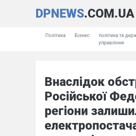
DPNEWS
.COM.UA
Політика
Бізнес
політика та дер
управління
Внаслідок обстр
Російської Феде
регіони залиши
електропостач