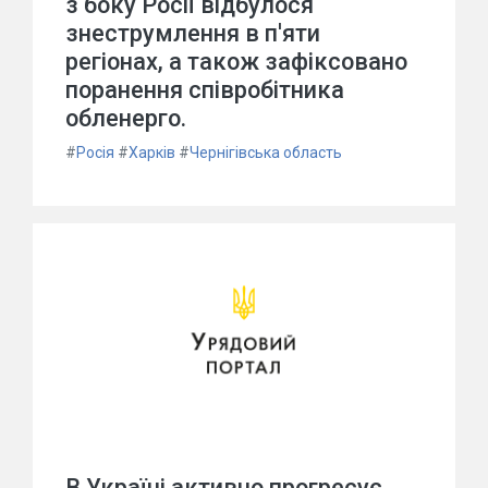
з боку Росії відбулося
знеструмлення в п'яти
регіонах, а також зафіксовано
поранення співробітника
обленерго.
#
Росія
#
Харків
#
Чернігівська область
В Україні активно прогресує