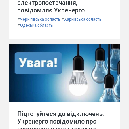
електропостачання,
повідомляє Укренерго.
#
Чернігівська область
#
Харківська область
#
Одеська область
Підготуйтеся до відключень:
Укренерго повідомило про
оновлення в розкладах на