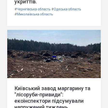
укриттів.
#
Чернігівська область
#
Одеська область
#
Миколаївська область
Київський завод маргарину та
"лісоруби-привиди":
екоінспектори підсумували
напружений тиждень.