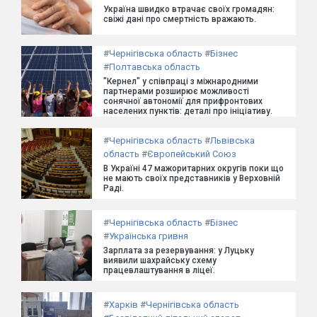
Україна швидко втрачає своїх громадян:
свіжі дані про смертність вражають.
#
Чернігівська область
#
Бізнес
#
Полтавська область
"Кернел" у співпраці з міжнародними
партнерами розширює можливості
сонячної автономії для прифронтових
населених пунктів: деталі про ініціативу.
#
Чернігівська область
#
Львівська
область
#
Європейський Союз
В Україні 47 мажоритарних округів поки що
не мають своїх представників у Верховній
Раді.
#
Чернігівська область
#
Бізнес
#
Українська гривня
Зарплата за резервування: у Луцьку
виявили шахрайську схему
працевлаштування в ліцеї.
#
Харків
#
Чернігівська область