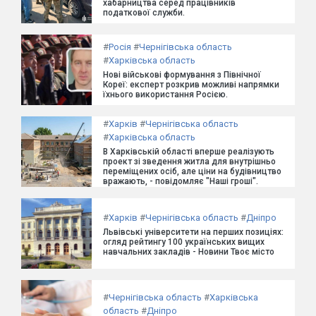
хабарництва серед працівників
податкової служби.
#
Росія
#
Чернігівська область
#
Харківська область
Нові військові формування з Північної
Кореї: експерт розкрив можливі напрямки
їхнього використання Росією.
#
Харків
#
Чернігівська область
#
Харківська область
В Харківській області вперше реалізують
проект зі зведення житла для внутрішньо
переміщених осіб, але ціни на будівництво
вражають, - повідомляє "Наші гроші".
#
Харків
#
Чернігівська область
#
Дніпро
Львівські університети на перших позиціях:
огляд рейтингу 100 українських вищих
навчальних закладів - Новини Твоє місто
#
Чернігівська область
#
Харківська
область
#
Дніпро