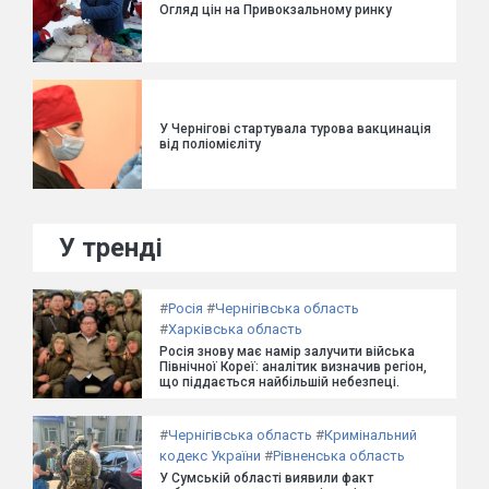
Огляд цін на Привокзальному ринку
У Чернігові стартувала турова вакцинація
від поліомієліту
У тренді
#
Росія
#
Чернігівська область
#
Харківська область
Росія знову має намір залучити війська
Північної Кореї: аналітик визначив регіон,
що піддається найбільшій небезпеці.
#
Чернігівська область
#
Кримінальний
кодекс України
#
Рівненська область
У Сумській області виявили факт