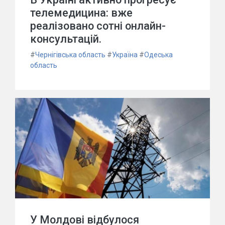
телемедицина: вже
реалізовано сотні онлайн-
консультацій.
#
Чернігівська область
#
Україна
#
Одеська
область
У Молдові відбулося