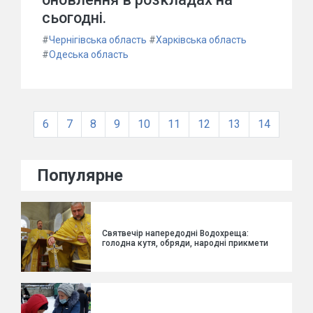
сьогодні.
#
Чернігівська область
#
Харківська область
#
Одеська область
6
7
8
9
10
11
12
13
14
Популярне
Святвечір напередодні Водохреща:
голодна кутя, обряди, народні прикмети