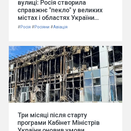
вулиці: Росія створила
справжнє "пекло" у великих
містах і областях України...
#
Росія
#
Росіяни
#
Авіація
Три місяці після старту
програми Кабінет Міністрів
України оновив умови