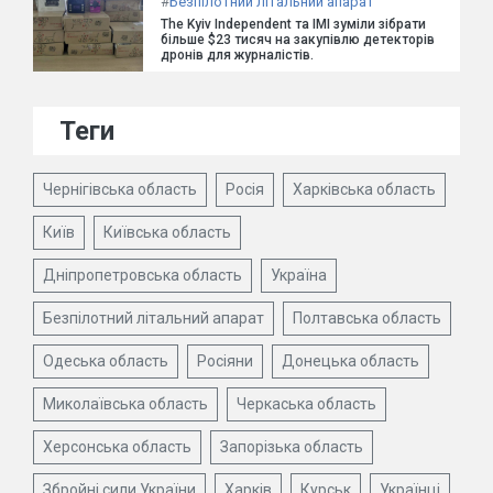
#
Безпілотний літальний апарат
The Kyiv Independent та ІМІ зуміли зібрати
більше $23 тисяч на закупівлю детекторів
дронів для журналістів.
Теги
Чернігівська область
Росія
Харківська область
Київ
Київська область
Дніпропетровська область
Україна
Безпілотний літальний апарат
Полтавська область
Одеська область
Росіяни
Донецька область
Миколаївська область
Черкаська область
Херсонська область
Запорізька область
Збройні сили України
Харків
Курськ
Українці