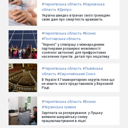
#
Чернігівська область
#
Харківська
область
#
Дніпро
Україна швидко втрачає своїх громадян:
свіжі дані про смертність вражають.
#
Чернігівська область
#
Бізнес
#
Полтавська область
"Кернел" у співпраці з міжнародними
партнерами розширює можливості
сонячної автономії для прифронтових
населених пунктів: деталі про ініціативу.
#
Чернігівська область
#
Львівська
область
#
Європейський Союз
В Україні 47 мажоритарних округів поки що
не мають своїх представників у Верховній
Раді.
#
Чернігівська область
#
Бізнес
#
Українська гривня
Зарплата за резервування: у Луцьку
виявили шахрайську схему
працевлаштування в ліцеї.