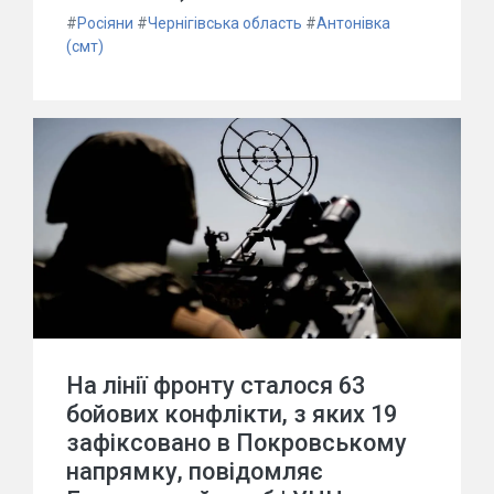
#
Росіяни
#
Чернігівська область
#
Антонівка
(смт)
На лінії фронту сталося 63
бойових конфлікти, з яких 19
зафіксовано в Покровському
напрямку, повідомляє