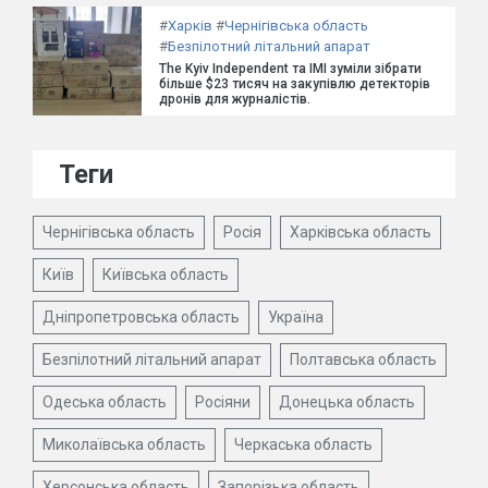
#
Харків
#
Чернігівська область
#
Безпілотний літальний апарат
The Kyiv Independent та ІМІ зуміли зібрати
більше $23 тисяч на закупівлю детекторів
дронів для журналістів.
Теги
Чернігівська область
Росія
Харківська область
Київ
Київська область
Дніпропетровська область
Україна
Безпілотний літальний апарат
Полтавська область
Одеська область
Росіяни
Донецька область
Миколаївська область
Черкаська область
Херсонська область
Запорізька область