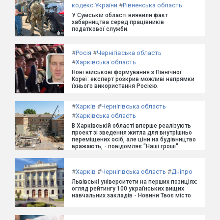
кодекс України
#
Рівненська область
У Сумській області виявили факт
хабарництва серед працівників
податкової служби.
#
Росія
#
Чернігівська область
#
Харківська область
Нові військові формування з Північної
Кореї: експерт розкрив можливі напрямки
їхнього використання Росією.
#
Харків
#
Чернігівська область
#
Харківська область
В Харківській області вперше реалізують
проект зі зведення житла для внутрішньо
переміщених осіб, але ціни на будівництво
вражають, - повідомляє "Наші гроші".
#
Харків
#
Чернігівська область
#
Дніпро
Львівські університети на перших позиціях:
огляд рейтингу 100 українських вищих
навчальних закладів - Новини Твоє місто