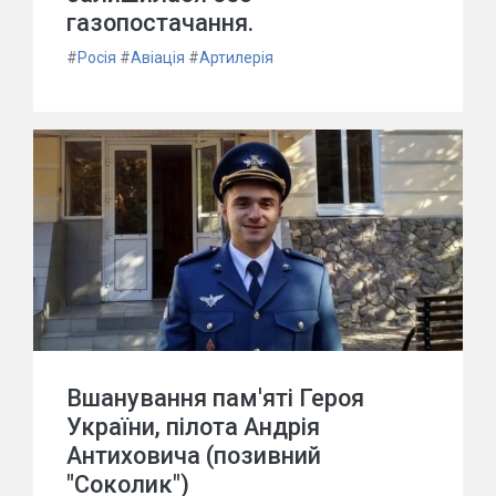
газопостачання.
#
Росія
#
Авіація
#
Артилерія
Вшанування пам'яті Героя
України, пілота Андрія
Антиховича (позивний
"Соколик")