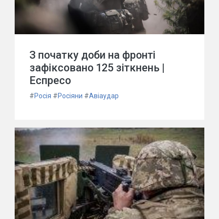
З початку доби на фронті
зафіксовано 125 зіткнень |
Еспресо
#
Росія
#
Росіяни
#
Авіаудар