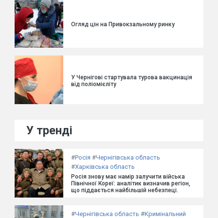
Огляд цін на Привокзальному ринку
У Чернігові стартувала турова вакцинація
від поліомієліту
У тренді
#
Росія
#
Чернігівська область
#
Харківська область
Росія знову має намір залучити війська
Північної Кореї: аналітик визначив регіон,
що піддається найбільшій небезпеці.
#
Чернігівська область
#
Кримінальний