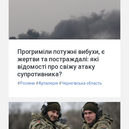
Прогриміли потужні вибухи, є
жертви та постраждалі: які
відомості про свіжу атаку
супротивника?
#
Росіяни
#
Артилерія
#
Чернігівська область