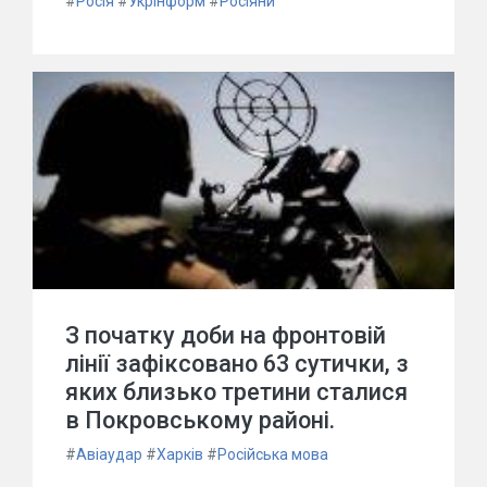
#
Росія
#
Укрінформ
#
Росіяни
З початку доби на фронтовій
лінії зафіксовано 63 сутички, з
яких близько третини сталися
в Покровському районі.
#
Авіаудар
#
Харків
#
Російська мова