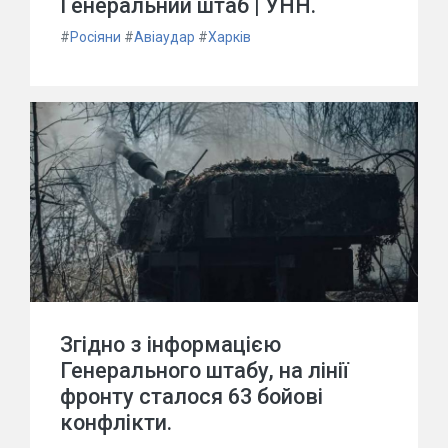
Генеральний штаб | УНН.
#
Росіяни
#
Авіаудар
#
Харків
Згідно з інформацією
Генерального штабу, на лінії
фронту сталося 63 бойові
конфлікти.