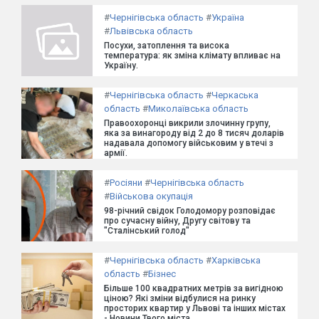
#
Чернігівська область
#
Україна
#
Львівська область
Посухи, затоплення та висока
температура: як зміна клімату впливає на
Україну.
#
Чернігівська область
#
Черкаська
область
#
Миколаївська область
Правоохоронці викрили злочинну групу,
яка за винагороду від 2 до 8 тисяч доларів
надавала допомогу військовим у втечі з
армії.
#
Росіяни
#
Чернігівська область
#
Військова окупація
98-річний свідок Голодомору розповідає
про сучасну війну, Другу світову та
"Сталінський голод"
#
Чернігівська область
#
Харківська
область
#
Бізнес
Більше 100 квадратних метрів за вигідною
ціною? Які зміни відбулися на ринку
просторих квартир у Львові та інших містах
- Новини Твого міста.