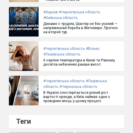
#
Харків
#
Чернігівська область
#
Київська область
Динамо с трудом, Шахтер не без усилий —
напряженная борьба в Житомире. Прогноз
на второй тур.
#
Чернігівська область
#
Бізнес
#
Львівська область
6 серпня температура в Києві та Рівному
досягла небачених раніше висот.
#
Чернігівська область
#
Львівська
область
#
Черкаська область
В Україні спостерігається різкий ріст
вартості оренди, а Київ займає одне з
провідних місць у цьому процесі.
Теги