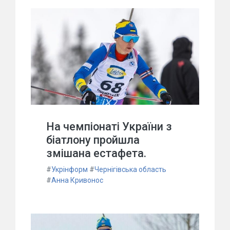
На чемпіонаті України з
біатлону пройшла
змішана естафета.
#
Укрінформ
#
Чернігівська область
#
Анна Кривонос