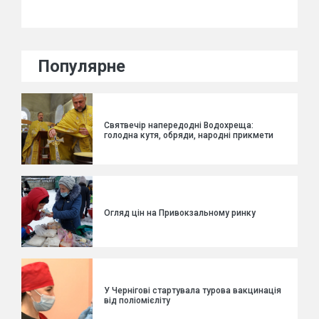
Популярне
Святвечір напередодні Водохреща:
голодна кутя, обряди, народні прикмети
Огляд цін на Привокзальному ринку
У Чернігові стартувала турова вакцинація
від поліомієліту