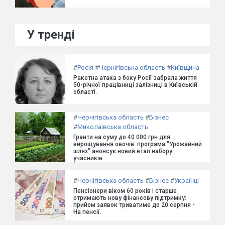
У тренді
#
Росія
#
Чернігівська область
#
Київщина
Ракетна атака з боку Росії забрала життя
50-річної працівниці залізниці в Київській
області.
#
Чернігівська область
#
Бізнес
#
Миколаївська область
Гранти на суму до 40 000 грн для
вирощування овочів: програма "Урожайний
шлях" анонсує новий етап набору
учасників.
#
Чернігівська область
#
Бізнес
#
Українці
Пенсіонери віком 60 років і старше
отримають нову фінансову підтримку:
прийом заявок триватиме до 20 серпня -
На пенсії.