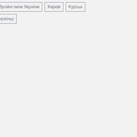
бройні сили України
Харків
Курськ
країнці