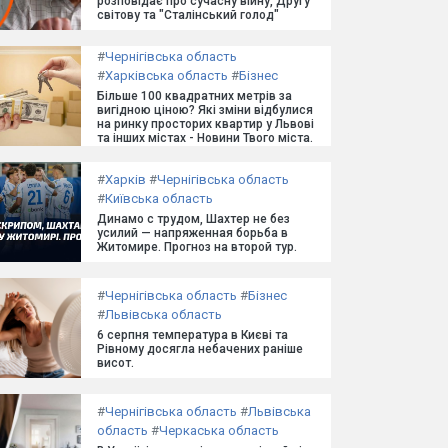
розповідає про сучасну війну, Другу
світову та "Сталінський голод"
#
Чернігівська область
#
Харківська область
#
Бізнес
Більше 100 квадратних метрів за
вигідною ціною? Які зміни відбулися
на ринку просторих квартир у Львові
та інших містах - Новини Твого міста.
#
Харків
#
Чернігівська область
#
Київська область
Динамо с трудом, Шахтер не без
усилий — напряженная борьба в
Житомире. Прогноз на второй тур.
#
Чернігівська область
#
Бізнес
#
Львівська область
6 серпня температура в Києві та
Рівному досягла небачених раніше
висот.
#
Чернігівська область
#
Львівська
область
#
Черкаська область