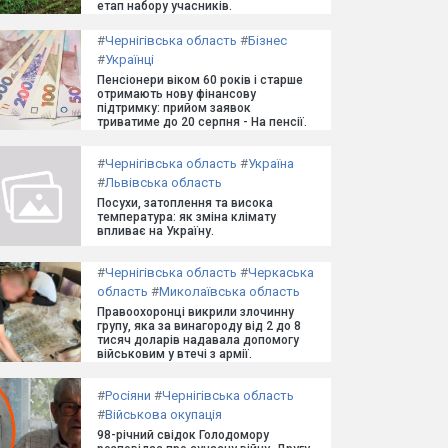
етап набору учасників.
#
Чернігівська область
#
Бізнес
#
Українці
Пенсіонери віком 60 років і старше
отримають нову фінансову
підтримку: прийом заявок
триватиме до 20 серпня - На пенсії.
#
Чернігівська область
#
Україна
#
Львівська область
Посухи, затоплення та висока
температура: як зміна клімату
впливає на Україну.
#
Чернігівська область
#
Черкаська
область
#
Миколаївська область
Правоохоронці викрили злочинну
групу, яка за винагороду від 2 до 8
тисяч доларів надавала допомогу
військовим у втечі з армії.
#
Росіяни
#
Чернігівська область
#
Військова окупація
98-річний свідок Голодомору