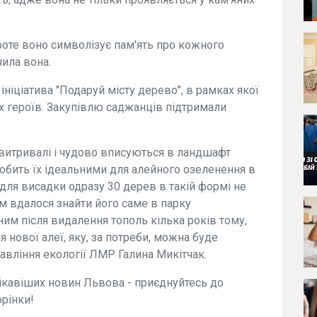
роте воно символізує пам'ять про кожного
чила вона.
ініціатива "Подаруй місту дерево", в рамках якої
х героїв. Закупівлю саджанців підтримали
е витривалі і чудово вписуються в ландшафт
обить їх ідеальними для алейного озеленення в
 для висадки одразу 30 дерев в такій формі не
м вдалося знайти його саме в парку
ним після видалення тополь кілька років тому,
нової алеї, яку, за потреби, можна буде
авління екології ЛМР Галина Микітчак.
цікавіших новин Львова - приєднуйтесь до
орінки!