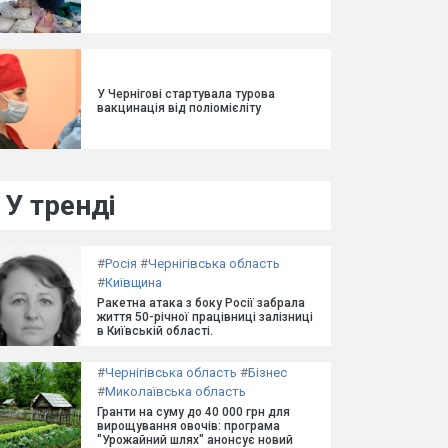
У Чернігові стартувала турова
вакцинація від поліомієліту
У тренді
#
Росія
#
Чернігівська область
#
Київщина
Ракетна атака з боку Росії забрала
життя 50-річної працівниці залізниці
в Київській області.
#
Чернігівська область
#
Бізнес
#
Миколаївська область
Гранти на суму до 40 000 грн для
вирощування овочів: програма
"Урожайний шлях" анонсує новий