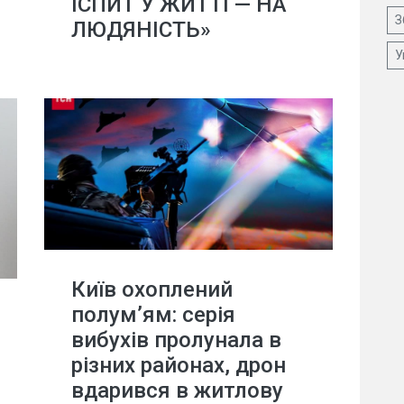
ІСПИТ У ЖИТТІ — НА
З
ЛЮДЯНІСТЬ»
У
Київ охоплений
полум’ям: серія
вибухів пролунала в
різних районах, дрон
вдарився в житлову