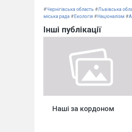
#
Чернігівська область
#
Львівська обл
міська рада
#
Екологія
#
Націоналізм
#
А
Інші публікації
Наші за кордоном