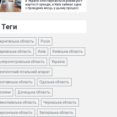
В Україні спостерігається різкий ріст
вартості оренди, а Київ займає одне
з провідних місць у цьому процесі.
Теги
ернігівська область
Росія
арківська область
Київ
Київська область
ніпропетровська область
Україна
езпілотний літальний апарат
олтавська область
Одеська область
осіяни
Донецька область
иколаївська область
Черкаська область
ерсонська область
Запорізька область