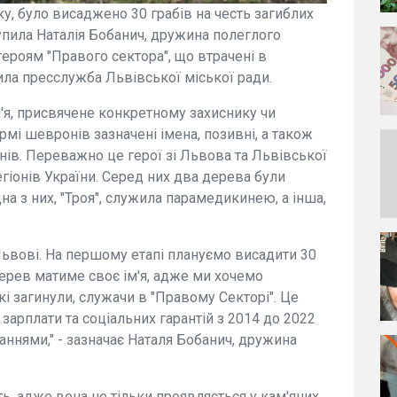
у, було висаджено 30 грабів на честь загиблих
ступила Наталія Бобанич, дружина полеглого
ероям "Правого сектора", що втрачені в
ила пресслужба Львівської міської ради.
'я, присвячене конкретному захиснику чи
рмі шевронів зазначені імена, позивні, а також
нів. Переважно це герої зі Львова та Львівської
егіонів України. Серед них два дерева були
на з них, "Троя", служила парамедикинею, а інша,
Львові. На першому етапі плануємо висадити 30
дерев матиме своє ім'я, адже ми хочемо
кі загинули, служачи в "Правому Секторі". Це
з зарплати та соціальних гарантій з 2014 до 2022
ннями," - зазначає Наталя Бобанич, дружина
ть, адже вона не тільки проявляється у кам'яних