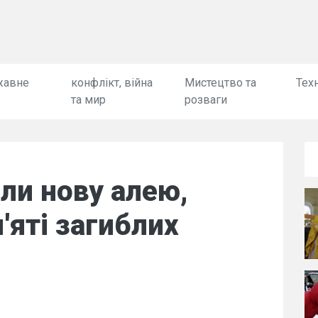
жавне
конфлікт, війна
Мистецтво та
Техн
та мир
розваги
или нову алею,
'яті загиблих