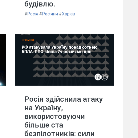
будівлю.
#
Росія
#
Росіяни
#
Харків
Росія здійснила атаку
на Україну,
використовуючи
більше ста
безпілотників: сили