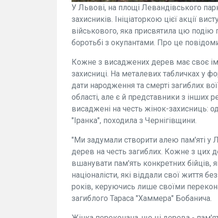
У Львові, на площі Левандівського парк
захисників. Ініціаторкою цієї акції ви
військового, яка присвятила цю подію г
боротьбі з окупантами. Про це повідом
Кожне з висаджених дерев має своє ім
захисниці. На металевих табличках у фо
дати народження та смерті загиблих вої
області, але є й представники з інших р
висаджені на честь жінок-захисниць: од
"Іранка", походила з Чернігівщини.
"Ми задумали створити алею пам'яті у 
дерев на честь загиблих. Кожне з цих 
вшанувати пам'ять конкретних бійців, я
націоналісти, які віддали свої життя бе
років, керуючись лише своїми перекона
загиблого Тараса "Хаммера" Бобанича.
Жінка переконана, що ці дерева - пам'я