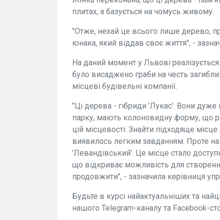
плитах, а базується на чомусь живому.
"Отже, нехай це всього лише дерево, п
юнака, який віддав своє життя", - зазна
На даний момент у Львові реалізується 
було висаджено граби на честь загибли
місцеві будівельні компанії.
"Ці дерева - гібриди 'Лукас'. Вони дуж
парку, мають колоновидну форму, що р
цій місцевості. Знайти підходяще місце
виявилось легким завданням. Проте на
'Левандівський'. Це місце стало доступ
що відкриває можливість для створення 
продовжити", - зазначила керівниця упр
Будьте в курсі найактуальніших та най
нашого Telegram-каналу та Facebook-ст