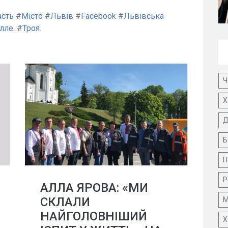
асть
#
Місто
#
Львів
#
Facebook
#
Львівська
лле.
#
Троя.
Ч
Х
Д
Б
П
Р
АЛЛА ЯРОВА: «МИ
СКЛАЛИ
М
НАЙГОЛОВНІШИЙ
Х