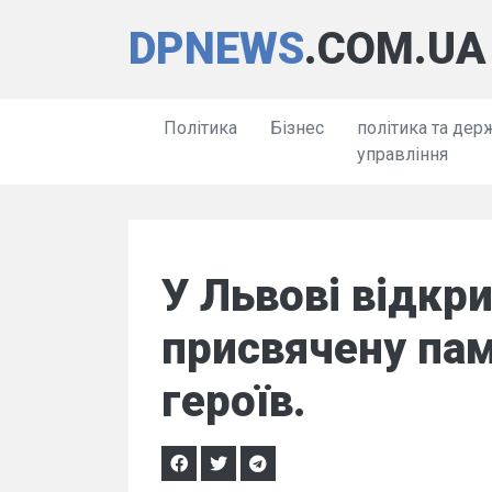
DPNEWS
.COM.UA
Політика
Бізнес
політика та дер
управління
У Львові відкр
присвячену пам
героїв.