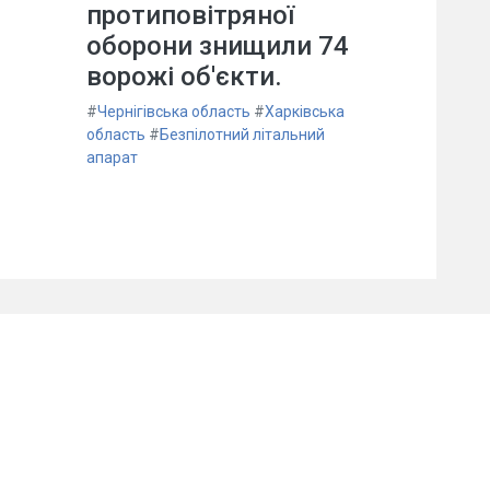
протиповітряної
оборони знищили 74
ворожі об'єкти.
#
Чернігівська область
#
Харківська
область
#
Безпілотний літальний
апарат