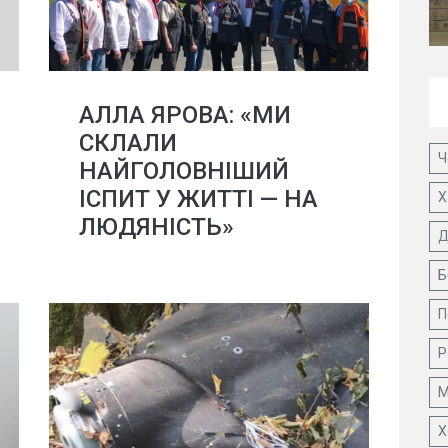
АЛЛА ЯРОВА: «МИ
СКЛАЛИ
Ч
НАЙГОЛОВНІШИЙ
ІСПИТ У ЖИТТІ — НА
Х
ЛЮДЯНІСТЬ»
Д
Б
П
Р
М
Х