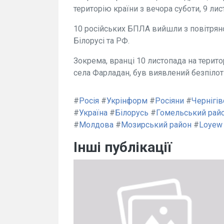
територію країни з вечора суботи, 9 лис
10 російських БПЛА вийшли з повітрян
Білорусі та РФ.
Зокрема, вранці 10 листопада на терит
села Фарладан, був виявлений безпілот
#
Росія
#
Укрінформ
#
Росіяни
#
Чернігів
#
Україна
#
Білорусь
#
Гомельський рай
#
Молдова
#
Мозирський район
#
Loyew
Інші публікації