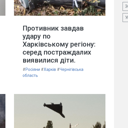
З
У
Противник завдав
удару по
Харківському регіону:
серед постраждалих
виявилися діти.
#
Росіяни
#
Харків
#
Чернігівська
область