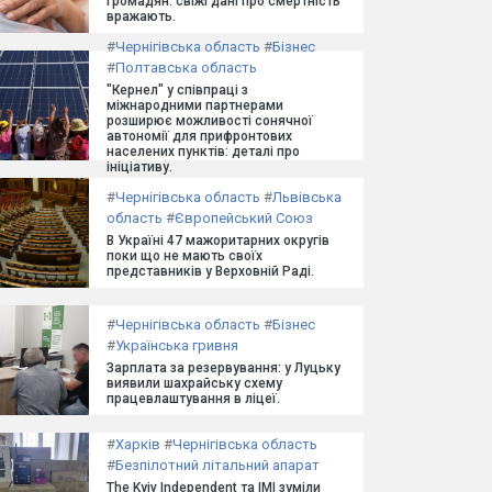
громадян: свіжі дані про смертність
вражають.
#
Чернігівська область
#
Бізнес
#
Полтавська область
"Кернел" у співпраці з
міжнародними партнерами
розширює можливості сонячної
автономії для прифронтових
населених пунктів: деталі про
ініціативу.
#
Чернігівська область
#
Львівська
область
#
Європейський Союз
В Україні 47 мажоритарних округів
поки що не мають своїх
представників у Верховній Раді.
#
Чернігівська область
#
Бізнес
#
Українська гривня
Зарплата за резервування: у Луцьку
виявили шахрайську схему
працевлаштування в ліцеї.
#
Харків
#
Чернігівська область
#
Безпілотний літальний апарат
The Kyiv Independent та ІМІ зуміли