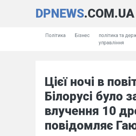
DPNEWS
.COM.UA
Політика
Бізнес
політика та дер
управління
Цієї ночі в пов
Білорусі було 
влучення 10 др
повідомляє Гаю