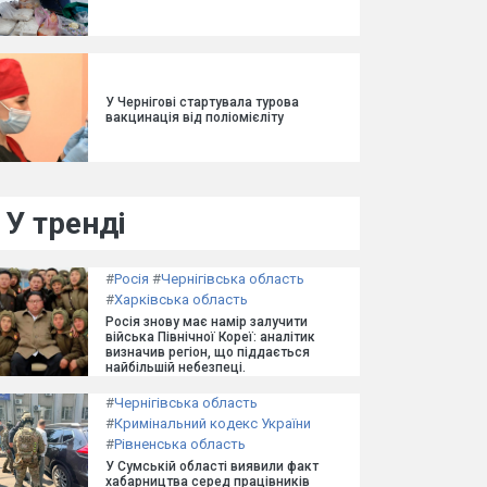
У Чернігові стартувала турова
вакцинація від поліомієліту
У тренді
#
Росія
#
Чернігівська область
#
Харківська область
Росія знову має намір залучити
війська Північної Кореї: аналітик
визначив регіон, що піддається
найбільшій небезпеці.
#
Чернігівська область
#
Кримінальний кодекс України
#
Рівненська область
У Сумській області виявили факт
хабарництва серед працівників