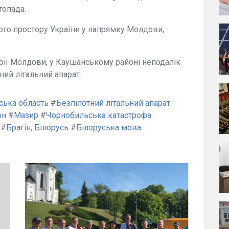
топада.
ого простору України у напрямку Молдови,
орії Молдови, у Каушанському районі неподалік
ний літальний апарат.
ська область
#
Безпілотний літальний апарат
он
#
Мазир
#
Чорнобильська катастрофа
#
Брагін, Білорусь
#
Білоруська мова