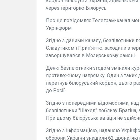
кордон Білорусі з України, здійснюючи 
через територію Білорусі.
Про це повідомляє Телеграм-канал моні
Укрінформ.
Згідно з даними каналу, безпілотники 
Славутиком і Прип'яттю, заходили з тер
завершувався в Мозирському районі.
Деякі безпілотники згодом змінили курс
протилежному напрямку. Один з таких 
перетнув білоруський кордон, цього ра
до Росії.
Згідно з попередніми відомостями, над 
безпілотники "Шахед" поблизу Брагіна,
При цьому білоруська авіація не здійс
Згідно з інформацією, наданою Укрінфор
оборони України знищили 62 дрони, які 