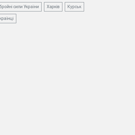
бройні сили України
Харків
Курськ
країнці