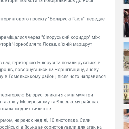
повторні польоти та повертаючись до Росії
торингового проєкту "Беларускі Гаюн", передає
переміщалися через "білоруський коридор" між
иторії Чорнобиля та Лоєва, а їхній маршрут
 над територією Білорусі та почали рухатися в
дронів, повернувшись на Чернігівщину, знову
зу в Гомельському районі, після чого направився
територією Білорусі зникли як мінімум три
 а також у Мозирському та Єльському районах.
нювала жодних вильотів.
мом, на ранок неділі, 10 листопада, Сили
російські війська використовували для атак на