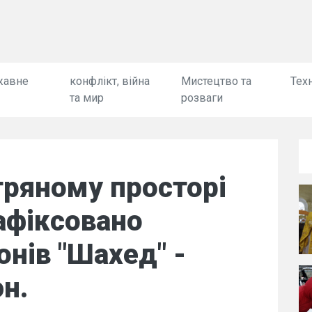
жавне
конфлікт, війна
Мистецтво та
Техн
та мир
розваги
ітряному просторі
зафіксовано
онів "Шахед" -
н.