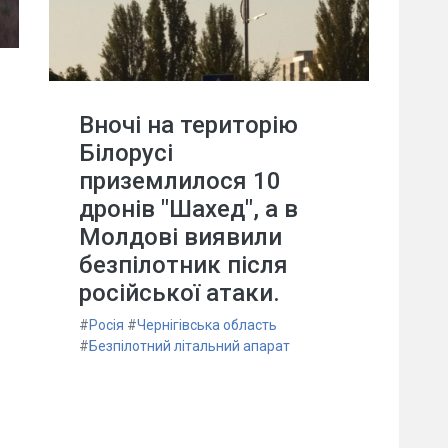
Вночі на територію
Білорусі
приземлилося 10
дронів "Шахед", а в
Молдові виявили
безпілотник після
російської атаки.
#
Росія
#
Чернігівська область
#
Безпілотний літальний апарат