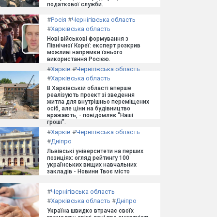
податкової служби.
#
Росія
#
Чернігівська область
#
Харківська область
Нові військові формування з
Північної Кореї: експерт розкрив
можливі напрямки їхнього
використання Росією.
#
Харків
#
Чернігівська область
#
Харківська область
В Харківській області вперше
реалізують проект зі зведення
житла для внутрішньо переміщених
осіб, але ціни на будівництво
вражають, - повідомляє "Наші
гроші".
#
Харків
#
Чернігівська область
#
Дніпро
Львівські університети на перших
позиціях: огляд рейтингу 100
українських вищих навчальних
закладів - Новини Твоє місто
#
Чернігівська область
#
Харківська область
#
Дніпро
Україна швидко втрачає своїх