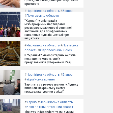
громадян: свіжі дані про смертність
вражають.
#
Чернігівська область
#
Бізнес
#
Полтавська область
"Кернел" у співпраці з
міжнародними партнерами
розширює можливості сонячної
автономії для прифронтових
населених пунктів: деталі про
ініціативу.
#
Чернігівська область
#
Львівська
область
#
Європейський Союз
В Україні 47 мажоритарних округів
поки що не мають своїх
представників у Верховній Раді.
#
Чернігівська область
#
Бізнес
#
Українська гривня
Зарплата за резервування: у Луцьку
виявили шахрайську схему
працевлаштування в ліцеї.
#
Харків
#
Чернігівська область
#
Безпілотний літальний апарат
The Kyiv Independent та ІМІ зуміли