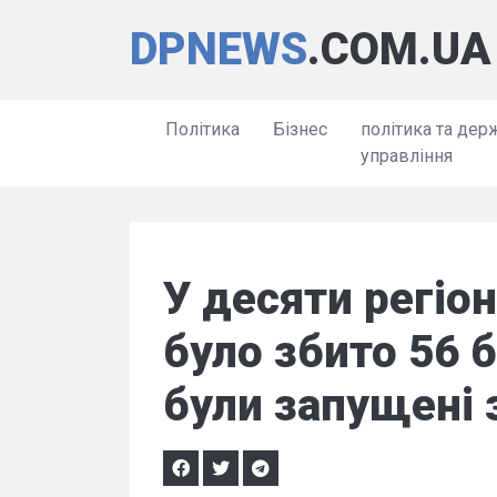
DPNEWS
.COM.UA
Політика
Бізнес
політика та дер
управління
У десяти регіон
було збито 56 б
були запущені з