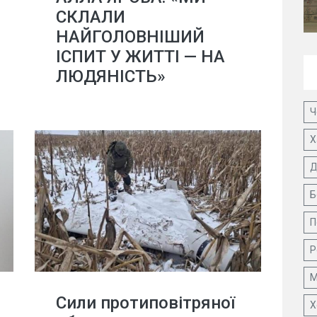
СКЛАЛИ
НАЙГОЛОВНІШИЙ
ІСПИТ У ЖИТТІ — НА
ЛЮДЯНІСТЬ»
Ч
Х
Д
Б
П
Р
М
Сили протиповітряної
Х