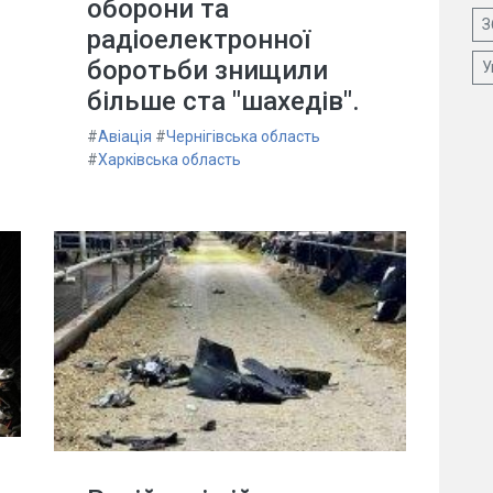
оборони та
З
радіоелектронної
боротьби знищили
У
більше ста "шахедів".
#
Авіація
#
Чернігівська область
#
Харківська область