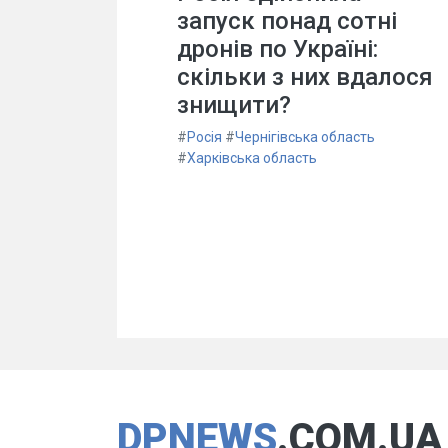
запуск понад сотні
дронів по Україні:
скільки з них вдалося
знищити?
#
Росія
#
Чернігівська область
#
Харківська область
DPNEWS
.COM.UA