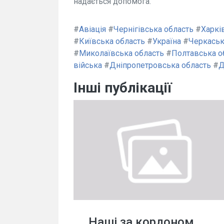
надається допомога.
#
Авіація
#
Чернігівська область
#
Харкі
#
Київська область
#
Україна
#
Черкаськ
#
Миколаївська область
#
Полтавська о
війська
#
Дніпропетровська область
#
Д
Інші публікації
Наші за кордоном