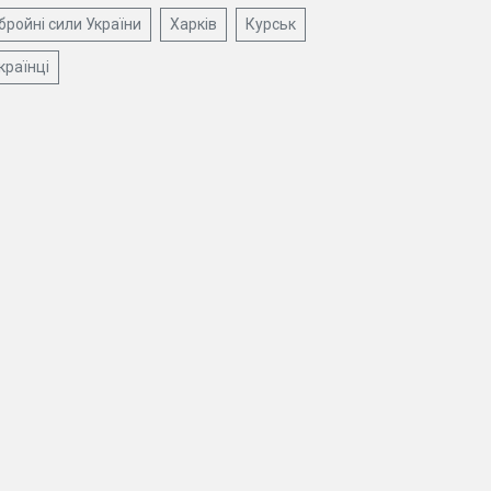
бройні сили України
Харків
Курськ
країнці