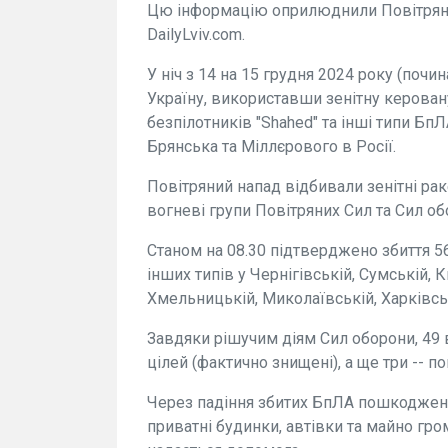
Цю інформацію оприлюднили Повітряні
DailyLviv.com.
У ніч з 14 на 15 грудня 2024 року (почи
Україну, використавши зенітну керовану
безпілотників "Shahed" та інші типи БпЛ
Брянська та Міллєрового в Росії.
Повітряний напад відбивали зенітні раке
вогневі групи Повітряних Сил та Сил об
Станом на 08.30 підтверджено збиття 56
інших типів у Чернігівській, Сумській, 
Хмельницькій, Миколаївській, Харківсь
Завдяки рішучим діям Сил оборони, 49 
цілей (фактично знищені), а ще три -- п
Через падіння збитих БпЛА пошкоджено 
приватні будинки, автівки та майно гро