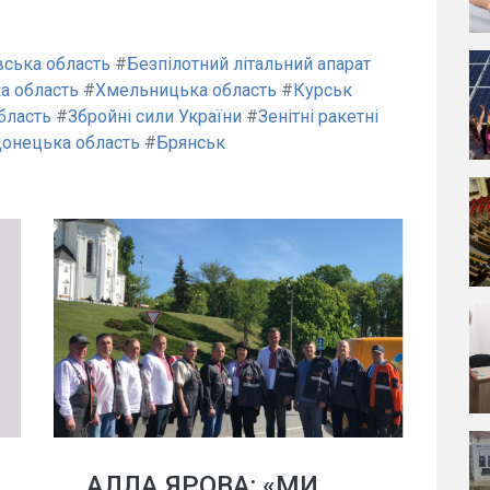
вська область
#
Безпілотний літальний апарат
а область
#
Хмельницька область
#
Курськ
бласть
#
Збройні сили України
#
Зенітні ракетні
онецька область
#
Брянськ
АЛЛА ЯРОВА: «МИ