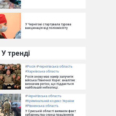
У Чернігові стартувала турова
вакцинація від поліомієліту
У тренді
#
Росія
#
Чернігівська область
#
Харківська область
Росія знову має намір залучити
війська Північної Кореї: аналітик
визначив регіон, що піддається
найбільшій небезпеці.
#
Чернігівська область
#
Кримінальний кодекс України
#
Рівненська область
У Сумській області виявили факт
хабарництва серед працівників