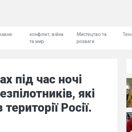
жавне
конфлікт, війна
Мистецтво та
Техн
та мир
розваги
ах під час ночі
езпілотників, які
 території Росії.