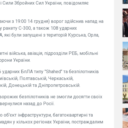
 Сили Збройних Сил України, повідомляє
наючи з 19:00 14 грудня) ворог здійснив напад на
 ракету С-300, а також 108 ударних
А, які були запущені з територій Курська, Орла,
тні війська, авіація, підрозділи РЕБ, мобільні
орони України.
 ударних БпЛА типу "Shahed" та безпілотників
Київській, Полтавській, Черкаській,
кій, Донецькій та Дніпропетровській.
ворожих безпілотників не змогли досягти своїх
овернулися назад до Росії.
об'єкт інфраструктури, багатоквартирні та
мадян у кількох регіонах України, постраждалим