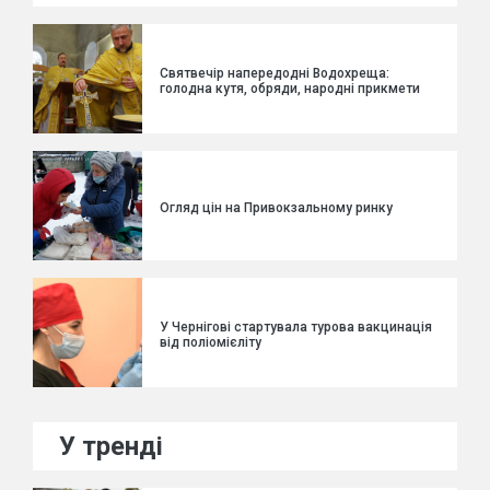
Святвечір напередодні Водохреща:
голодна кутя, обряди, народні прикмети
Огляд цін на Привокзальному ринку
У Чернігові стартувала турова вакцинація
від поліомієліту
У тренді