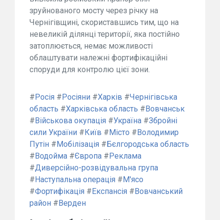
зруйнованого мосту через річку на
Чернігівщині, скориставшись тим, що на
невеликій ділянці території, яка постійно
затоплюється, немає можливості
облаштувати належні фортифікаційні
споруди для контролю цієї зони.
#
Росія
#
Росіяни
#
Харків
#
Чернігівська
область
#
Харківська область
#
Вовчанськ
#
Військова окупація
#
Україна
#
Збройні
сили України
#
Київ
#
Місто
#
Володимир
Путін
#
Мобілізація
#
Бєлгородська область
#
Водойма
#
Європа
#
Реклама
#
Диверсійно-розвідувальна група
#
Наступальна операція
#
М'ясо
#
Фортифікація
#
Експансія
#
Вовчанський
район
#
Верден