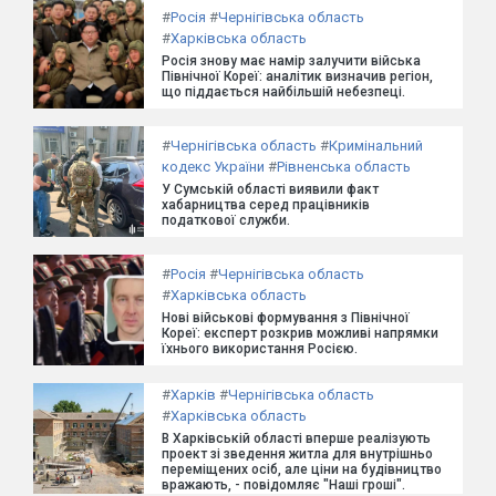
#
Росія
#
Чернігівська область
#
Харківська область
Росія знову має намір залучити війська
Північної Кореї: аналітик визначив регіон,
що піддається найбільшій небезпеці.
#
Чернігівська область
#
Кримінальний
кодекс України
#
Рівненська область
У Сумській області виявили факт
хабарництва серед працівників
податкової служби.
#
Росія
#
Чернігівська область
#
Харківська область
Нові військові формування з Північної
Кореї: експерт розкрив можливі напрямки
їхнього використання Росією.
#
Харків
#
Чернігівська область
#
Харківська область
В Харківській області вперше реалізують
проект зі зведення житла для внутрішньо
переміщених осіб, але ціни на будівництво
вражають, - повідомляє "Наші гроші".