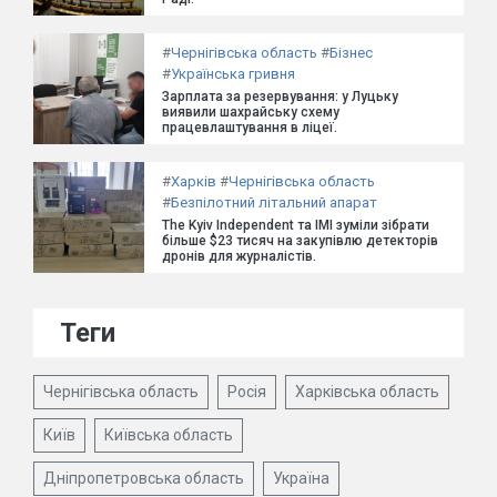
#
Чернігівська область
#
Бізнес
#
Українська гривня
Зарплата за резервування: у Луцьку
виявили шахрайську схему
працевлаштування в ліцеї.
#
Харків
#
Чернігівська область
#
Безпілотний літальний апарат
The Kyiv Independent та ІМІ зуміли зібрати
більше $23 тисяч на закупівлю детекторів
дронів для журналістів.
Теги
Чернігівська область
Росія
Харківська область
Київ
Київська область
Дніпропетровська область
Україна