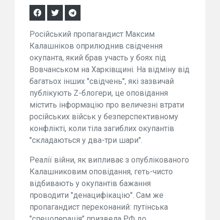
Російський пропагандист Максим
Калашніков оприлюднив свідчення
окупанта, який брав участь у боях під
Вовчанськом на Харківщині. На відміну від
багатьох інших "свідчень", які зазвичай
публікують Z-блогери, це оповідання
містить інформацію про величезні втрати
російських військ у безперспективному
конфлікті, коли тіла загиблих окупантів
"складаються у два-три шари".
Реалії війни, як випливає з опублікованого
Калашниковим оповідання, геть-чисто
відбивають у окупантів бажання
проводити "денацифікацію". Сам же
пропагандист переконаний: путінська
"спецоперація" призвела РФ до