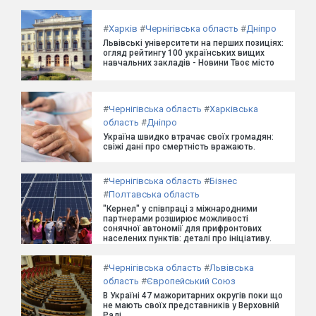
#
Харків
#
Чернігівська область
#
Дніпро
Львівські університети на перших позиціях:
огляд рейтингу 100 українських вищих
навчальних закладів - Новини Твоє місто
#
Чернігівська область
#
Харківська
область
#
Дніпро
Україна швидко втрачає своїх громадян:
свіжі дані про смертність вражають.
#
Чернігівська область
#
Бізнес
#
Полтавська область
"Кернел" у співпраці з міжнародними
партнерами розширює можливості
сонячної автономії для прифронтових
населених пунктів: деталі про ініціативу.
#
Чернігівська область
#
Львівська
область
#
Європейський Союз
В Україні 47 мажоритарних округів поки що
не мають своїх представників у Верховній
Раді.