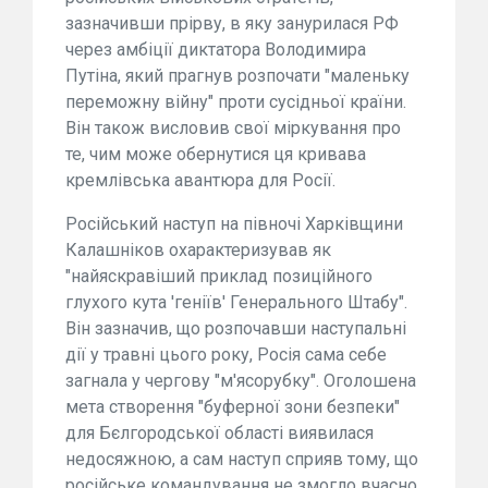
зазначивши прірву, в яку занурилася РФ
через амбіції диктатора Володимира
Путіна, який прагнув розпочати "маленьку
переможну війну" проти сусідньої країни.
Він також висловив свої міркування про
те, чим може обернутися ця кривава
кремлівська авантюра для Росії.
Російський наступ на півночі Харківщини
Калашніков охарактеризував як
"найяскравіший приклад позиційного
глухого кута 'геніїв' Генерального Штабу".
Він зазначив, що розпочавши наступальні
дії у травні цього року, Росія сама себе
загнала у чергову "м'ясорубку". Оголошена
мета створення "буферної зони безпеки"
для Бєлгородської області виявилася
недосяжною, а сам наступ сприяв тому, що
російське командування не змогло вчасно