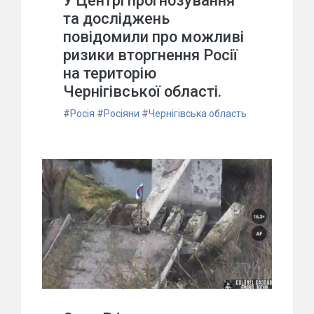
У Центрі прогнозування
та досліджень
повідомили про можливі
ризики вторгнення Росії
на територію
Чернігівської області.
#
Росія
#
Росіяни
#
Чернігівська область