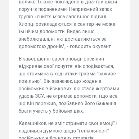
велике. Їх вже покладено в два-три шари
поруч із пораненими. Неприємний запах
трупів і гниття м'яса заповнює підвал.
Хлопці розкладаються, а санітар не може
їм нічим допомогти. Видає лише
знеболювальні, які доставляються за
допомогою дронів", - говорить окупант.
В завершенні своєї оповіді росіянин
відкриває свої почуття: він сподівається,
що отримана в ході атаки травма "заживе
повільно". Він зазначає, що жоден з
російських військових, які стали жертвами
ударів ЗСУ, не отримає допомоги, і що все,
що він пережив, позбавило його бажання
брати участь у бойових діях.
Калашніков не зміг стримати свої емоції і
поділився думкою щодо "геніальності"
російських військових стратегів,