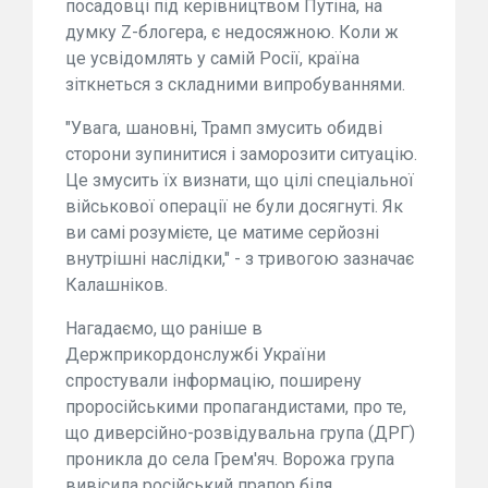
посадовці під керівництвом Путіна, на
думку Z-блогера, є недосяжною. Коли ж
це усвідомлять у самій Росії, країна
зіткнеться з складними випробуваннями.
"Увага, шановні, Трамп змусить обидві
сторони зупинитися і заморозити ситуацію.
Це змусить їх визнати, що цілі спеціальної
військової операції не були досягнуті. Як
ви самі розумієте, це матиме серйозні
внутрішні наслідки," - з тривогою зазначає
Калашніков.
Нагадаємо, що раніше в
Держприкордонслужбі України
спростували інформацію, поширену
проросійськими пропагандистами, про те,
що диверсійно-розвідувальна група (ДРГ)
проникла до села Грем'яч. Ворожа група
вивісила російський прапор біля