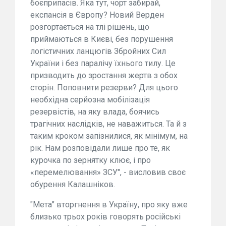
боєприпасів. Яка тут, чорт забирай,
експансія в Європу? Новий Верден
розгортається на тлі рішень, що
приймаються в Києві, без порушення
логістичних ланцюгів Збройних Сил
України і без паралічу їхнього тилу. Це
призводить до зростання жертв з обох
сторін. Поповнити резерви? Для цього
необхідна серйозна мобілізація
резервістів, на яку влада, боячись
трагічних наслідків, не наважиться. Та й з
таким кроком запізнилися, як мінімум, на
рік. Нам розповідали лише про те, як
курочка по зернятку клює, і про
«перемелювання» ЗСУ", - висловив своє
обурення Калашніков.
"Мета" вторгнення в Україну, про яку вже
близько трьох років говорять російські