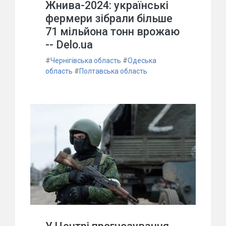
Жнива-2024: українські
фермери зібрали більше
71 мільйона тонн врожаю
-- Delo.ua
#
Чернігівська область
#
Одеська
область
#
Полтавська область