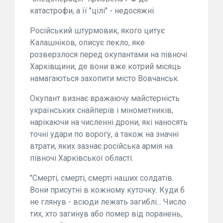
катастрофи, а її "цілі" - недосяжні.
Російський штурмовик, якого цитує
Калашніков, описує пекло, яке
розверзлося перед окупантами на півночі
Харківщини, де вони вже котрий місяць
намагаються захопити місто Вовчанськ.
Окупант визнає вражаючу майстерність
українських снайперів і мінометників,
нарікаючи на численні дрони, які наносять
точні удари по ворогу, а також на значні
втрати, яких зазнає російська армія на
півночі Харківської області.
"Смерті, смерті, смерті наших солдатів.
Вони присутні в кожному куточку. Куди б
не глянув - всюди лежать загиблі... Число
тих, хто загинув або помер від поранень,