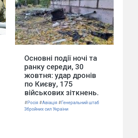
Основні події ночі та
ранку середи, 30
жовтня: удар дронів
по Києву, 175
військових зіткнень.
#
Росія
#
Авіація
#
Генеральний штаб
Збройних сил України