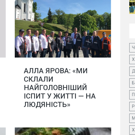
Ч
Х
АЛЛА ЯРОВА: «МИ
Д
СКЛАЛИ
Б
НАЙГОЛОВНІШИЙ
ІСПИТ У ЖИТТІ — НА
П
ЛЮДЯНІСТЬ»
Р
М
Х