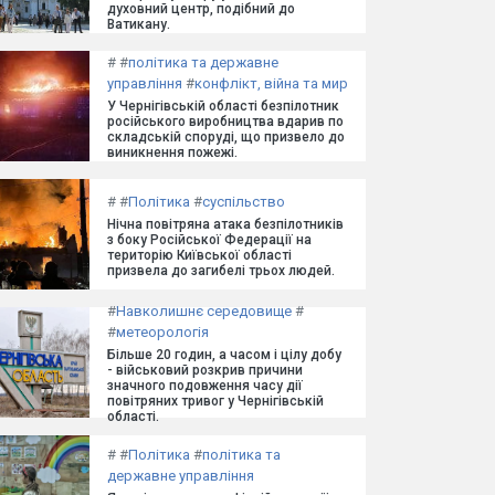
духовний центр, подібний до
Ватикану.
#
#
політика та державне
управління
#
конфлікт, війна та мир
У Чернігівській області безпілотник
російського виробництва вдарив по
складській споруді, що призвело до
виникнення пожежі.
#
#
Політика
#
суспільство
Нічна повітряна атака безпілотників
з боку Російської Федерації на
територію Київської області
призвела до загибелі трьох людей.
#
Навколишнє середовище
#
#
метеорологія
Більше 20 годин, а часом і цілу добу
- військовий розкрив причини
значного подовження часу дії
повітряних тривог у Чернігівській
області.
#
#
Політика
#
політика та
державне управління