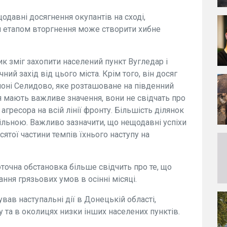
одавні досягнення окупантів на сході,
м етапом вторгнення може створити хибне
к зміг захопити населений пункт Вугледар і
чний захід від цього міста. Крім того, він досяг
айоні Селидово, яке розташоване на південний
ня мають важливе значення, вони не свідчать про
агресора на всій лінії фронту. Більшість ділянок
більною. Важливо зазначити, що нещодавні успіхи
сятої частини темпів їхнього наступу на
оточна обстановка більше свідчить про те, що
ння грязьових умов в осінні місяці.
вав наступальні дії в Донецькій області,
 та в околицях низки інших населених пунктів.