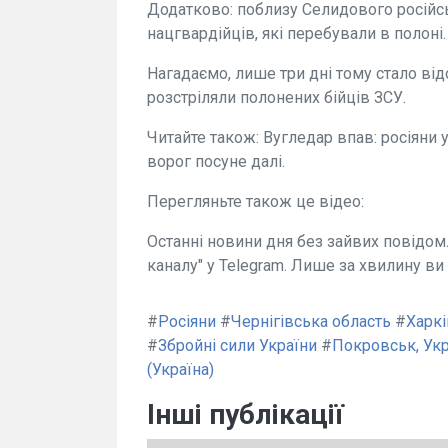
Додатково: поблизу Селидового російс
нацгвардійців, які перебували в полоні.
Нагадаємо, лише три дні тому стало від
розстріляли полонених бійців ЗСУ.
Читайте також: Вугледар впав: росіяни
ворог посуне далі.
Перегляньте також це відео:
Останні новини дня без зайвих повідомл
каналу" у Telegram. Лише за хвилину ви 
#
Росіяни
#
Чернігівська область
#
Харкі
#
Збройні сили України
#
Покровськ, Укр
(Україна)
Інші публікації