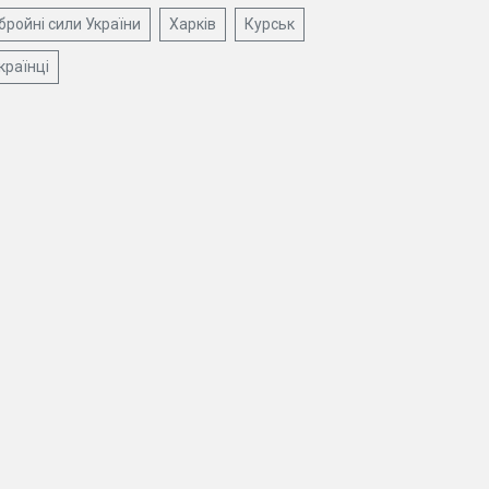
бройні сили України
Харків
Курськ
країнці