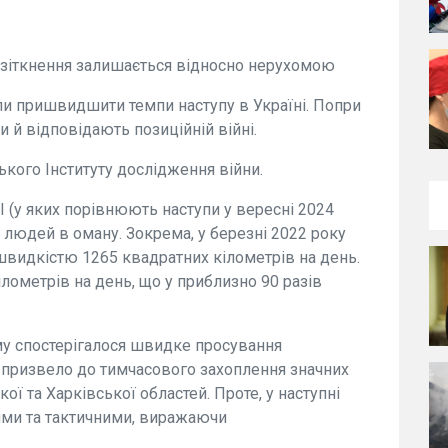
ї зіткнення залишається відносно нерухомою
гли пришвидшити темпи наступу в Україні. Попри
 й відповідають позиційній війні.
кого Інституту дослідження війни.
МІ (у яких порівнюють наступи у вересні 2024
ь людей в оману. Зокрема, у березні 2022 року
швидкістю 1265 квадратних кілометрів на день.
лометрів на день, що у приблизно 90 разів
му спостерігалося швидке просування
о призвело до тимчасового захоплення значних
кої та Харківської областей. Проте, у наступні
ими та тактичними, виражаючи