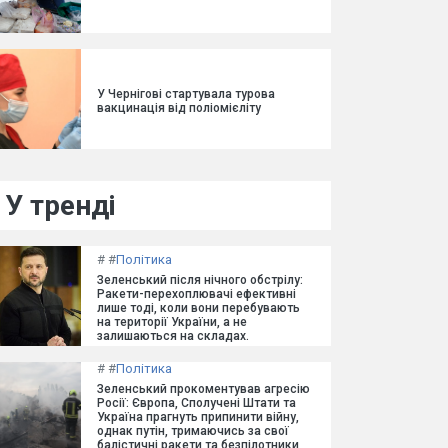
У Чернігові стартувала турова
вакцинація від поліомієліту
У тренді
#
#
Політика
Зеленський після нічного обстрілу:
Ракети-перехоплювачі ефективні
лише тоді, коли вони перебувають
на території України, а не
залишаються на складах.
#
#
Політика
Зеленський прокоментував агресію
Росії: Європа, Сполучені Штати та
Україна прагнуть припинити війну,
однак путін, тримаючись за свої
балістичні ракети та безпілотники,