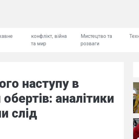
жавне
конфлікт, війна
Мистецтво та
Техн
та мир
розваги
ого наступу в
 обертів: аналітики
и слід