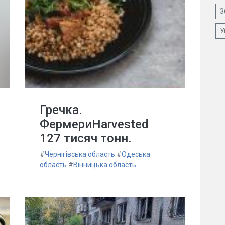
З
У
Гречка.
ФермериHarvested
127 тисяч тонн.
#
Чернігівська область
#
Одеська
область
#
Вінницька область