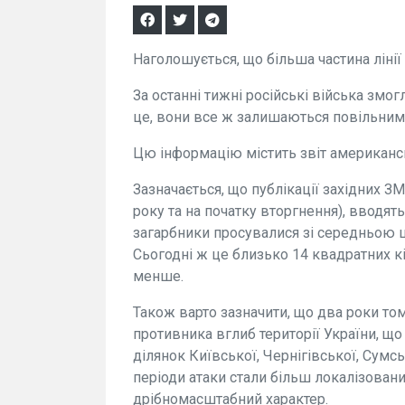
Наголошується, що більша частина ліні
За останні тижні російські війська змо
це, вони все ж залишаються повільними
Цю інформацію містить звіт американсь
Зазначається, що публікації західних З
року та на початку вторгнення), вводят
загарбники просувалися зі середньою 
Сьогодні ж це близько 14 квадратних кі
менше.
Також варто зазначити, що два роки то
противника вглиб території України, щ
ділянок Київської, Чернігівської, Сумсь
періоди атаки стали більш локалізован
дрібномасштабний характер.