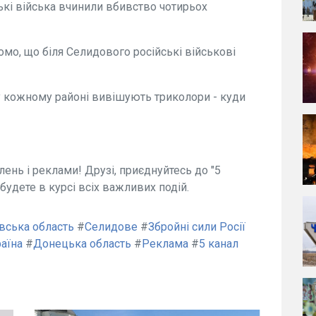
ькі війська вчинили вбивство чотирьох
омо, що біля Селидового російські військові
 у кожному районі вивішують триколори - куди
ень і реклами! Друзі, приєднуйтесь до "5
будете в курсі всіх важливих подій.
вська область
#
Селидове
#
Збройні сили Росії
аїна
#
Донецька область
#
Реклама
#
5 канал