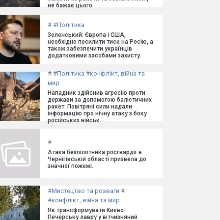
не бажає цього.
#
#
Політика
Зеленський: Європа і США,
необхідно посилити тиск на Росію, а
також забезпечити українців
додатковими засобами захисту.
#
#
Політика
#
конфлікт, війна та
мир
Нападник здійснив агресію проти
держави за допомогою балістичних
ракет: Повітряні сили надали
інформацію про нічну атаку з боку
російських військ.
#
Атака безпілотника росгвардії в
Чернігівській області призвела до
значної пожежі.
#
Мистецтво та розваги
#
#
конфлікт, війна та мир
Як трансформувати Києво-
Печерську лавру у вітчизняний