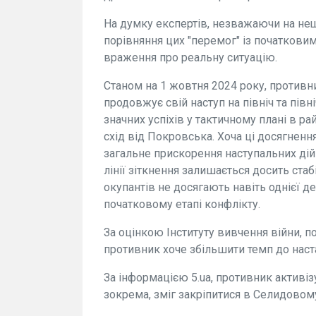
На думку експертів, незважаючи на нещ
порівняння цих "перемог" із початкови
враження про реальну ситуацію.
Станом на 1 жовтня 2024 року, противни
продовжує свій наступ на північ та півні
значних успіхів у тактичному плані в р
схід від Покровська. Хоча ці досягнен
загальне прискорення наступальних дій 
лінії зіткнення залишається досить ста
окупантів не досягають навіть однієї де
початковому етапі конфлікту.
За оцінкою Інституту вивчення війни, п
противник хоче збільшити темп до наста
За інформацією 5.ua, противник активізу
зокрема, зміг закріпитися в Селидовому