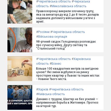
#
Чернігівська область
#
Черкаська
область
#
Миколаївська область
Правоохоронці викрили злочинну групу,
яка за винагороду від 2 до 8 тисяч доларів
надавала допомогу військовим у втечі з
армії.
#
Росіяни
#
Чернігівська область
#
Військова окупація
98-річний свідок Голодомору розповідає
про сучасну війну, Другу світову та
"Сталінський голод"
#
Чернігівська область
#
Харківська
область
#
Бізнес
Більше 100 квадратних метрів за вигідною
ціною? Які зміни відбулися на ринку
просторих квартир у Львові та інших містах
- Новини Твого міста.
#
Харків
#
Чернігівська область
#
Київська область
Динамо с трудом, Шахтер не без усилий —
напряженная борьба в Житомире. Прогноз
на второй тур.