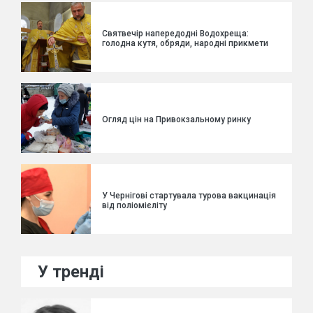
Святвечір напередодні Водохреща:
голодна кутя, обряди, народні прикмети
Огляд цін на Привокзальному ринку
У Чернігові стартувала турова вакцинація
від поліомієліту
У тренді