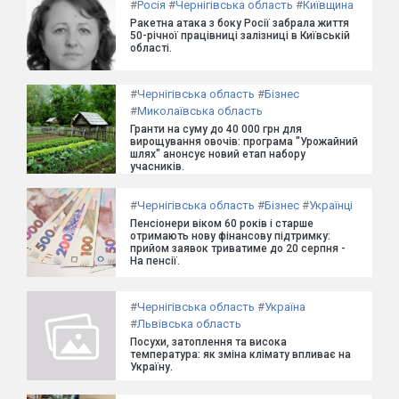
#
Росія
#
Чернігівська область
#
Київщина
Ракетна атака з боку Росії забрала життя
50-річної працівниці залізниці в Київській
області.
#
Чернігівська область
#
Бізнес
#
Миколаївська область
Гранти на суму до 40 000 грн для
вирощування овочів: програма "Урожайний
шлях" анонсує новий етап набору
учасників.
#
Чернігівська область
#
Бізнес
#
Українці
Пенсіонери віком 60 років і старше
отримають нову фінансову підтримку:
прийом заявок триватиме до 20 серпня -
На пенсії.
#
Чернігівська область
#
Україна
#
Львівська область
Посухи, затоплення та висока
температура: як зміна клімату впливає на
Україну.