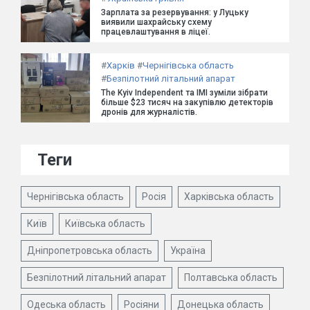
Зарплата за резервування: у Луцьку
виявили шахрайську схему
працевлаштування в ліцеї.
#
Харків
#
Чернігівська область
#
Безпілотний літальний апарат
The Kyiv Independent та ІМІ зуміли зібрати
більше $23 тисяч на закупівлю детекторів
дронів для журналістів.
Теги
Чернігівська область
Росія
Харківська область
Київ
Київська область
Дніпропетровська область
Україна
Безпілотний літальний апарат
Полтавська область
Одеська область
Росіяни
Донецька область