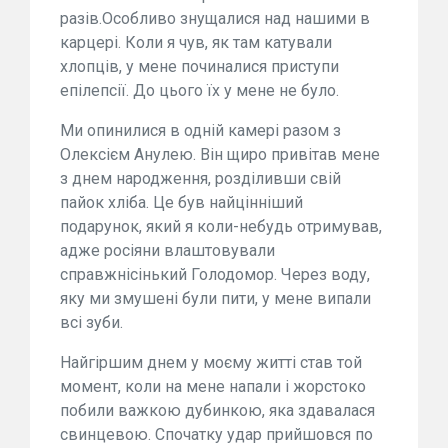
разів.Особливо знущалися над нашими в
карцері. Коли я чув, як там катували
хлопців, у мене починалися приступи
епілепсії. До цього їх у мене не було.
Ми опинилися в одній камері разом з
Олексієм Анулею. Він щиро привітав мене
з днем народження, розділивши свій
пайок хліба. Це був найцінніший
подарунок, який я коли-небудь отримував,
адже росіяни влаштовували
справжнісінький Голодомор. Через воду,
яку ми змушені були пити, у мене випали
всі зуби.
Найгіршим днем у моєму житті став той
момент, коли на мене напали і жорстоко
побили важкою дубинкою, яка здавалася
свинцевою. Спочатку удар прийшовся по