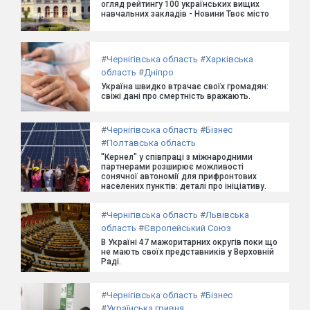
огляд рейтингу 100 українських вищих
навчальних закладів - Новини Твоє місто
#
Чернігівська область
#
Харківська
область
#
Дніпро
Україна швидко втрачає своїх громадян:
свіжі дані про смертність вражають.
#
Чернігівська область
#
Бізнес
#
Полтавська область
"Кернел" у співпраці з міжнародними
партнерами розширює можливості
сонячної автономії для прифронтових
населених пунктів: деталі про ініціативу.
#
Чернігівська область
#
Львівська
область
#
Європейський Союз
В Україні 47 мажоритарних округів поки що
не мають своїх представників у Верховній
Раді.
#
Чернігівська область
#
Бізнес
#
Українська гривня