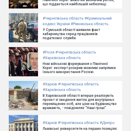
що піддається найбільшій небезпеці.
#
Чернігівська область
#
Кримінальний
кодекс України
#
Рівненська область
У Сумській області виявили факт
хабарництва серед працівників
податкової служби.
#
Росія
#
Чернігівська область
#
Харківська область
Нові військові формування з Північної
Кореї: експерт розкрив можливі напрямки
їхнього використання Росією.
#
Харків
#
Чернігівська область
#
Харківська область
В Харківській області вперше реалізують
проект зі зведення житла для внутрішньо
переміщених осіб, але ціни на будівництво
вражають, - повідомляє "Наші гроші".
#
Харків
#
Чернігівська область
#
Дніпро
Львівські університети на перших позиціях: