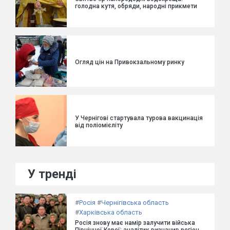
голодна кутя, обряди, народні прикмети
Огляд цін на Привокзальному ринку
У Чернігові стартувала турова вакцинація
від поліомієліту
У тренді
#
Росія
#
Чернігівська область
#
Харківська область
Росія знову має намір залучити війська
Північної Кореї: аналітик визначив регіон,