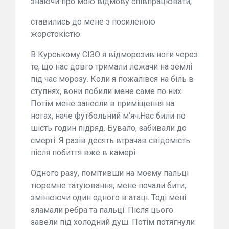
знаючи про мою відмову співпрацювати,
ставились до мене з посиленою
жорстокістю.
В Курському СІЗО я відморозив ноги через
те, що нас довго тримали лежачи на землі
під час морозу. Коли я пожалівся на біль в
ступнях, вони побили мене саме по них.
Потім мене занесли в приміщення на
ногах, наче футбольний м'яч.Нас били по
шість годин підряд. Бувало, забивали до
смерті. Я разів десять втрачав свідомість
після побиття вже в камері.
Одного разу, помітивши на моєму пальці
тюремне татуювання, мене почали бити,
змінюючи один одного в атаці. Тоді мені
зламали ребра та пальці. Після цього
завели під холодний душ. Потім потягнули