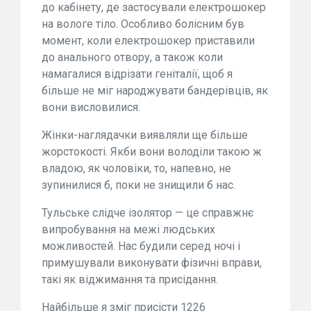
до кабінету, де застосували електрошокер
на вологе тіло. Особливо болісним був
момент, коли електрошокер приставили
до анального отвору, а також коли
намагалися відрізати геніталії, щоб я
більше не міг народжувати бандерівців, як
вони висловилися.
Жінки-наглядачки виявляли ще більше
жорстокості. Якби вони володіли такою ж
владою, як чоловіки, то, напевно, не
зупинилися б, поки не знищили б нас.
Тульське слідче ізолятор — це справжнє
випробування на межі людських
можливостей. Нас будили серед ночі і
примушували виконувати фізичні вправи,
такі як віджимання та присідання.
Найбільше я зміг присісти 1226