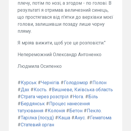
плечу, потім по нозі, а згодом - по голові. В
результаті я отримав величезний синець,
що простягався від п'ятки до верхівки моєї
голови, залишивши позаду лише чорну
пляму.
Я мріяв вижити, щоб усе це розповісти."
Непереможний Олександр Антоненко
Людмила Осипенко
#
Курськ
#
Чернігів
#
Голодомор
#
Полон
#
Дах
#
Кость.
#
Вишневе, Київська область
#
Страта через розстріл
#
Нога.
#
Біль
#
Бердянськ
#
Процес нанесення
татуювання
#
Колонія
#
Бетон
#
Пекло.
#
Тарілка (посуд)
#
Каша
#
Анус.
#
Гематома
#
Статевий орган