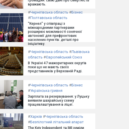
громадян: свіжі дані про смертність
вражають.
#
Чернігівська область
#
Бізнес
#
Полтавська область
"Кернел" у співпраці з
міжнародними партнерами
розширює можливості сонячної
автономії для прифронтових
населених пунктів: деталі про
ініціативу.
#
Чернігівська область
#
Львівська
область
#
Європейський Союз
В Україні 47 мажоритарних округів
поки що не мають своїх
представників у Верховній Раді.
#
Чернігівська область
#
Бізнес
#
Українська гривня
Зарплата за резервування: у Луцьку
виявили шахрайську схему
працевлаштування в ліцеї.
#
Харків
#
Чернігівська область
#
Безпілотний літальний апарат
The Kyiv Independent та ІМІ зуміли