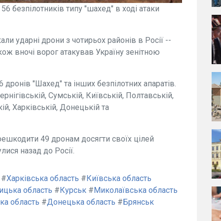
6 безпілотників типу "шахед" в ході атаки
али ударні дрони з чотирьох районів в Росії --
кож вночі ворог атакував Україну зенітною
 дронів "Шахед" та інших безпілотних апаратів.
рнігівській, Сумській, Київській, Полтавській,
й, Харківській, Донецькій та
ешкодити 49 дронам досягти своїх цілей
улися назад до Росії.
#
Харківська область
#
Київська область
ицька область
#
Курськ
#
Миколаївська область
ка область
#
Донецька область
#
Брянськ