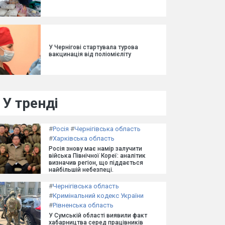
У Чернігові стартувала турова
вакцинація від поліомієліту
У тренді
#
Росія
#
Чернігівська область
#
Харківська область
Росія знову має намір залучити
війська Північної Кореї: аналітик
визначив регіон, що піддається
найбільшій небезпеці.
#
Чернігівська область
#
Кримінальний кодекс України
#
Рівненська область
У Сумській області виявили факт
хабарництва серед працівників