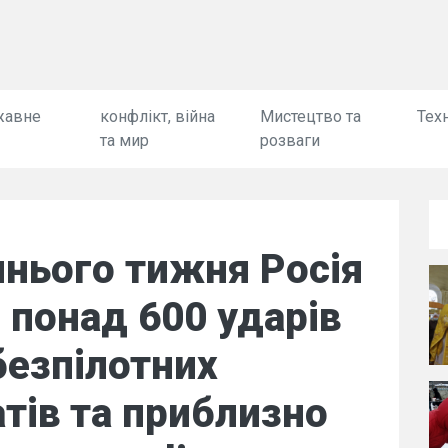
жавне
конфлікт, війна
Мистецтво та
Техн
та мир
розваги
нього тижня Росія
 понад 600 ударів
безпілотних
атів та приблизно