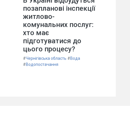
В Україні відбудуться
позапланові інспекції
житлово-
комунальних послуг:
хто має
підготуватися до
цього процесу?
#
Чернігівська область
#
Вода
#
Водопостачання