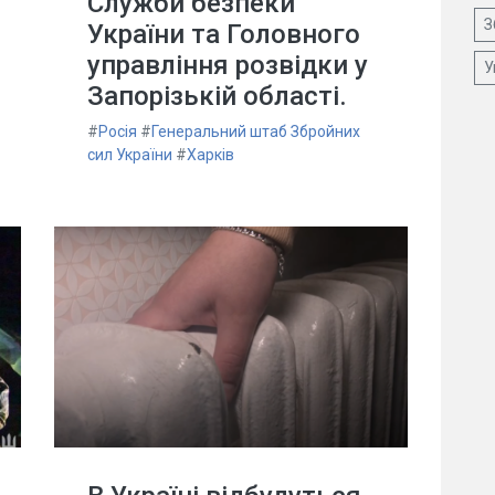
Служби безпеки
З
України та Головного
управління розвідки у
У
Запорізькій області.
#
Росія
#
Генеральний штаб Збройних
сил України
#
Харків