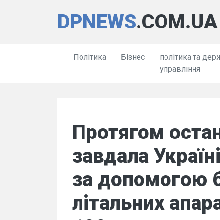
DPNEWS
.COM.UA
Політика
Бізнес
політика та дер
управління
Протягом остан
завдала Україні
за допомогою 
літальних апар