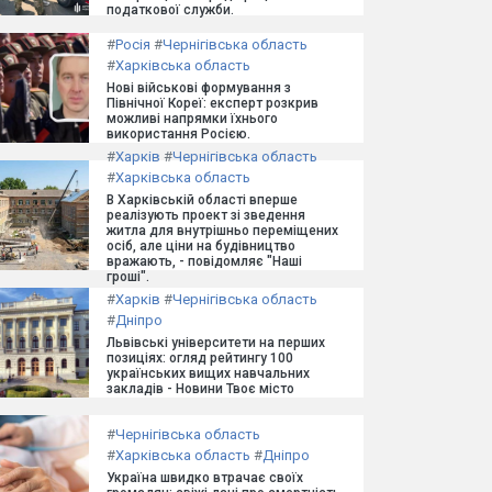
податкової служби.
#
Росія
#
Чернігівська область
#
Харківська область
Нові військові формування з
Північної Кореї: експерт розкрив
можливі напрямки їхнього
використання Росією.
#
Харків
#
Чернігівська область
#
Харківська область
В Харківській області вперше
реалізують проект зі зведення
житла для внутрішньо переміщених
осіб, але ціни на будівництво
вражають, - повідомляє "Наші
гроші".
#
Харків
#
Чернігівська область
#
Дніпро
Львівські університети на перших
позиціях: огляд рейтингу 100
українських вищих навчальних
закладів - Новини Твоє місто
#
Чернігівська область
#
Харківська область
#
Дніпро
Україна швидко втрачає своїх