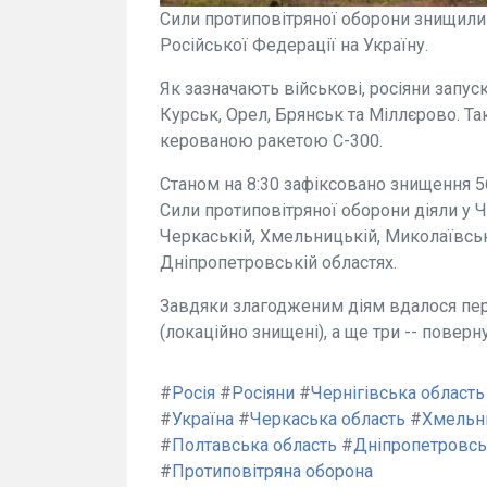
Сили протиповітряної оборони знищили 5
Російської Федерації на Україну.
Як зазначають військові, росіяни запуск
Курськ, Орел, Брянськ та Міллєрово. Та
керованою ракетою С-300.
Станом на 8:30 зафіксовано знищення 56
Сили протиповітряної оборони діяли у Че
Черкаській, Хмельницькій, Миколаївські
Дніпропетровській областях.
Завдяки злагодженим діям вдалося пер
(локаційно знищені), а ще три -- поверн
#
Росія
#
Росіяни
#
Чернігівська область
#
Україна
#
Черкаська область
#
Хмельн
#
Полтавська область
#
Дніпропетровсь
#
Протиповітряна оборона