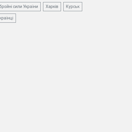
бройні сили України
Харків
Курськ
країнці