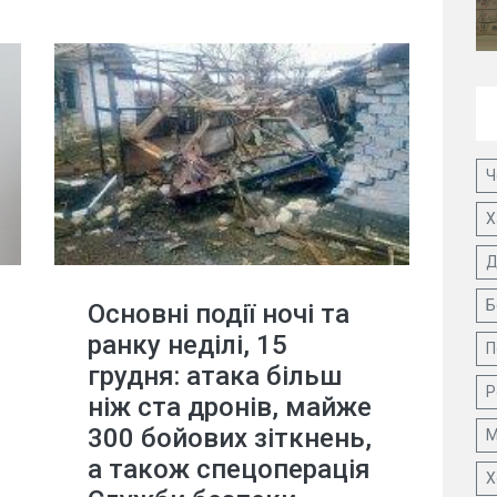
Ч
Х
Д
Б
Основні події ночі та
ранку неділі, 15
П
грудня: атака більш
Р
ніж ста дронів, майже
300 бойових зіткнень,
М
а також спецоперація
Х