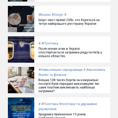
#
Бізнес
#
Спорт
#
Шорт-лист премії СІЛЬ: хто бореться за
титул найкращого ресторану України
#
#
Політика
Після нічних атак в Україні
спостерігається затримка ряду потягів у
кількох областях.
#
Навколишнє середовище
#
#
економіка,
бізнес та фінанси
Більше 108 тисяч боргів за комунальні
послуги були передані виконавцям: які
саме платежі викликають найбільші
затримки?
#
#
Політика
#
політика та державне
управління
Зраднику призначено 15 років
позбавлення волі.