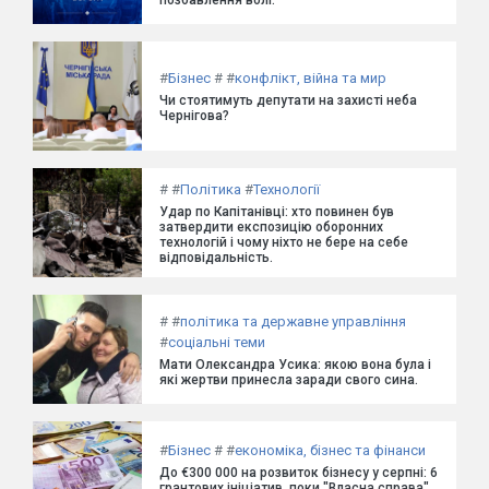
#
Бізнес
#
#
конфлікт, війна та мир
Чи стоятимуть депутати на захисті неба
Чернігова?
#
#
Політика
#
Технології
Удар по Капітанівці: хто повинен був
затвердити експозицію оборонних
технологій і чому ніхто не бере на себе
відповідальність.
#
#
політика та державне управління
#
соціальні теми
Мати Олександра Усика: якою вона була і
які жертви принесла заради свого сина.
#
Бізнес
#
#
економіка, бізнес та фінанси
До €300 000 на розвиток бізнесу у серпні: 6
грантових ініціатив, поки "Власна справа"