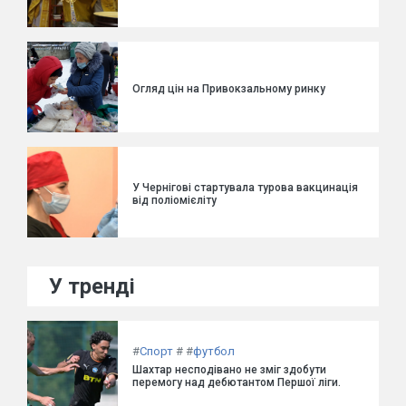
Огляд цін на Привокзальному ринку
У Чернігові стартувала турова вакцинація
від поліомієліту
У тренді
#
Спорт
#
#
футбол
Шахтар несподівано не зміг здобути
перемогу над дебютантом Першої ліги.