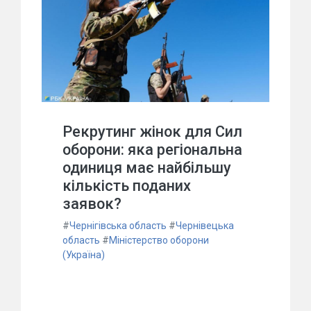
Рекрутинг жінок для Сил
оборони: яка регіональна
одиниця має найбільшу
кількість поданих
заявок?
#
Чернігівська область
#
Чернівецька
область
#
Міністерство оборони
(Україна)