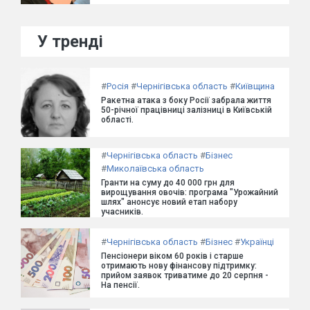
У тренді
#
Росія
#
Чернігівська область
#
Київщина
Ракетна атака з боку Росії забрала життя
50-річної працівниці залізниці в Київській
області.
#
Чернігівська область
#
Бізнес
#
Миколаївська область
Гранти на суму до 40 000 грн для
вирощування овочів: програма "Урожайний
шлях" анонсує новий етап набору
учасників.
#
Чернігівська область
#
Бізнес
#
Українці
Пенсіонери віком 60 років і старше
отримають нову фінансову підтримку:
прийом заявок триватиме до 20 серпня -
На пенсії.