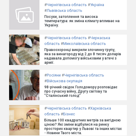
#
Чернігівська область
#
Україна
#
Львівська область
Посухи, затоплення та висока
температура: як зміна клімату впливає на
Україну.
#
Чернігівська область
#
Черкаська
область
#
Миколаївська область
Правоохоронці викрили злочинну групу,
яка за винагороду від 2 до 8 тисяч доларів
надавала допомогу військовим у втечі з
армії.
#
Росіяни
#
Чернігівська область
#
Військова окупація
98-річний свідок Голодомору розповідає
про сучасну війну, Другу світову та
"Сталінський голод"
#
Чернігівська область
#
Харківська
область
#
Бізнес
Більше 100 квадратних метрів за вигідною
ціною? Які зміни відбулися на ринку
просторих квартир у Львові та інших містах
- Новини Твого міста.