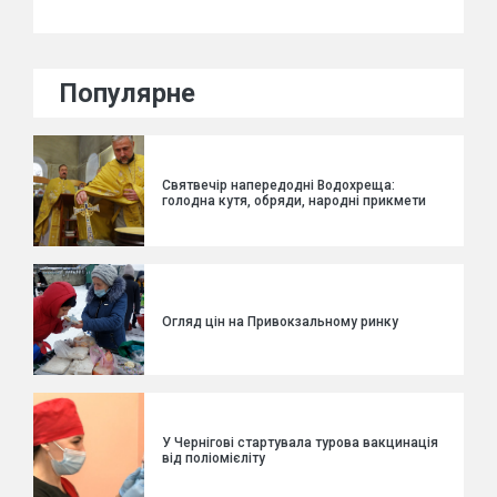
Популярне
Святвечір напередодні Водохреща:
голодна кутя, обряди, народні прикмети
Огляд цін на Привокзальному ринку
У Чернігові стартувала турова вакцинація
від поліомієліту