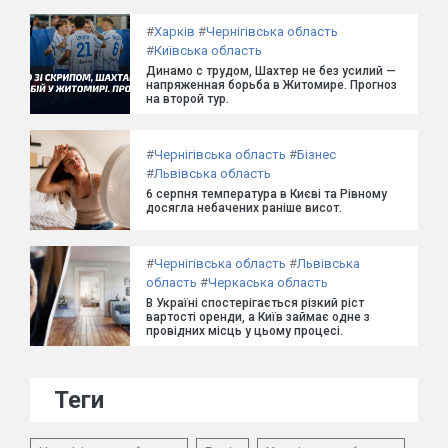
#
Харків
#
Чернігівська область
#
Київська область
Динамо с трудом, Шахтер не без усилий —
напряженная борьба в Житомире. Прогноз
на второй тур.
#
Чернігівська область
#
Бізнес
#
Львівська область
6 серпня температура в Києві та Рівному
досягла небачених раніше висот.
#
Чернігівська область
#
Львівська
область
#
Черкаська область
В Україні спостерігається різкий ріст
вартості оренди, а Київ займає одне з
провідних місць у цьому процесі.
Теги