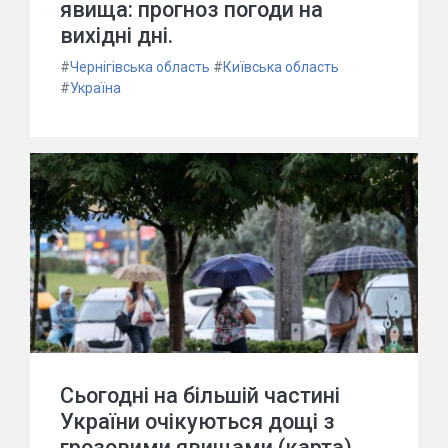
явища: прогноз погоди на
вихідні дні.
#
Чернігівська область
#
Київська область
#
Україна
Сьогодні на більшій частині
України очікуються дощі з
грозовими явищами (карта)