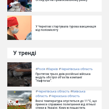
Огляд цін на Привокзальному ринку
У Чернігові стартувала турова вакцинація
від поліомієліту
У тренді
#
Росія
#
Харків
#
Чернігівська область
Протягом трьох днів російські війська
ведуть обстріл об'єктів компанії
"Нафтогаз".
#
Чернігівська область
#
Київська
область
#
Черкаська область
Вночі температура опуститься до 11°C, що
принесе справжнє полегшення від літньої
спеки в Україні. Кому ж пощастить