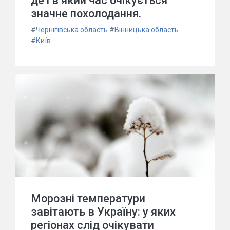
де і в який час очікується
значне похолодання.
#
Чернігівська область
#
Вінницька область
#
Київ
Морозні температури
завітають в Україну: у яких
регіонах слід очікувати