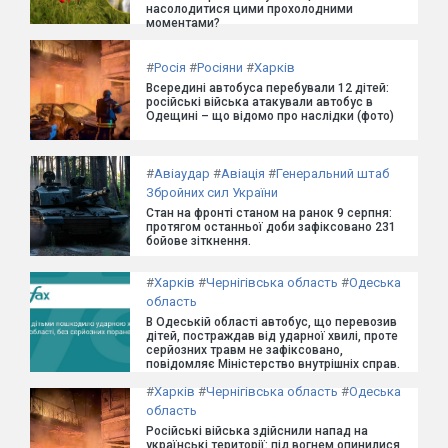
насолодитися цими прохолодними
моментами?
#
Росія
#
Росіяни
#
Харків
Всередині автобуса перебували 12 дітей:
російські війська атакували автобус в
Одещині – що відомо про наслідки (фото)
#
Авіаудар
#
Авіація
#
Генеральний штаб
Збройних сил України
Стан на фронті станом на ранок 9 серпня:
протягом останньої доби зафіксовано 231
бойове зіткнення.
#
Харків
#
Чернігівська область
#
Одеська
область
В Одеській області автобус, що перевозив
дітей, постраждав від ударної хвилі, проте
серйозних травм не зафіксовано,
повідомляє Міністерство внутрішніх справ.
#
Харків
#
Чернігівська область
#
Одеська
область
Російські війська здійснили напад на
українські території: під вогнем опинилися