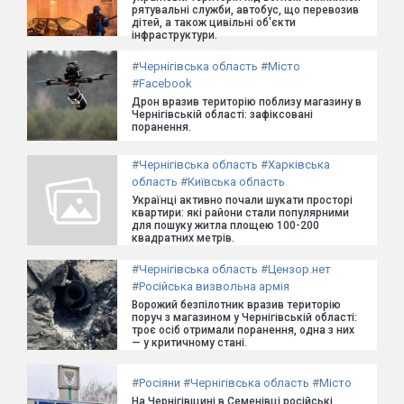
рятувальні служби, автобус, що перевозив
дітей, а також цивільні об'єкти
інфраструктури.
#
Чернігівська область
#
Місто
#
Facebook
Дрон вразив територію поблизу магазину в
Чернігівській області: зафіксовані
поранення.
#
Чернігівська область
#
Харківська
область
#
Київська область
Українці активно почали шукати просторі
квартири: які райони стали популярними
для пошуку житла площею 100-200
квадратних метрів.
#
Чернігівська область
#
Цензор.нет
#
Російська визвольна армія
Ворожий безпілотник вразив територію
поруч з магазином у Чернігівській області:
троє осіб отримали поранення, одна з них
— у критичному стані.
#
Росіяни
#
Чернігівська область
#
Місто
На Чернігівщині в Семенівці російські