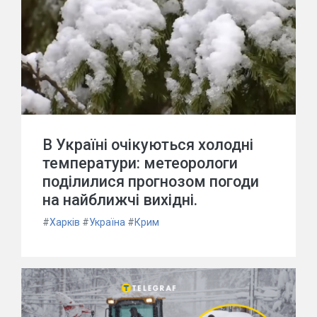
В Україні очікуються холодні
температури: метеорологи
поділилися прогнозом погоди
на найближчі вихідні.
#
Харків
#
Україна
#
Крим