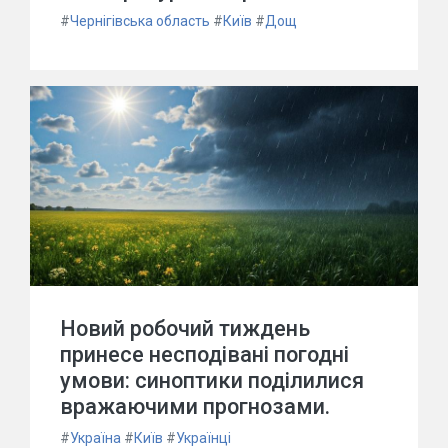
#
Чернігівська область
#
Київ
#
Дощ
Новий робочий тиждень
принесе несподівані погодні
умови: синоптики поділилися
вражаючими прогнозами.
#
Україна
#
Київ
#
Українці