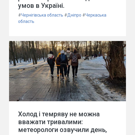
умов в Україні.
#
Чернігівська область
#
Дніпро
#
Черкаська
область
Холод і темряву не можна
вважати тривалими:
метеорологи озвучили день,