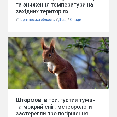
та зниження температури на
західних територіях.
#
Чернігівська область
#
Дощ
#
Опади
Штормові вітри, густий туман
та мокрий сніг: метеорологи
застерегли про погіршення