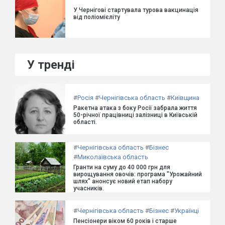
У Чернігові стартувала турова вакцинація
від поліомієліту
У тренді
#
Росія
#
Чернігівська область
#
Київщина
Ракетна атака з боку Росії забрала життя
50-річної працівниці залізниці в Київській
області.
#
Чернігівська область
#
Бізнес
#
Миколаївська область
Гранти на суму до 40 000 грн для
вирощування овочів: програма "Урожайний
шлях" анонсує новий етап набору
учасників.
#
Чернігівська область
#
Бізнес
#
Українці
Пенсіонери віком 60 років і старше