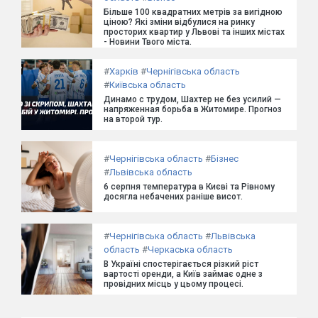
Більше 100 квадратних метрів за вигідною
ціною? Які зміни відбулися на ринку
просторих квартир у Львові та інших містах
- Новини Твого міста.
#
Харків
#
Чернігівська область
#
Київська область
Динамо с трудом, Шахтер не без усилий —
напряженная борьба в Житомире. Прогноз
на второй тур.
#
Чернігівська область
#
Бізнес
#
Львівська область
6 серпня температура в Києві та Рівному
досягла небачених раніше висот.
#
Чернігівська область
#
Львівська
область
#
Черкаська область
В Україні спостерігається різкий ріст
вартості оренди, а Київ займає одне з
провідних місць у цьому процесі.