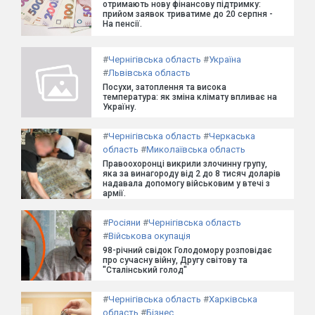
отримають нову фінансову підтримку:
прийом заявок триватиме до 20 серпня -
На пенсії.
#
Чернігівська область
#
Україна
#
Львівська область
Посухи, затоплення та висока
температура: як зміна клімату впливає на
Україну.
#
Чернігівська область
#
Черкаська
область
#
Миколаївська область
Правоохоронці викрили злочинну групу,
яка за винагороду від 2 до 8 тисяч доларів
надавала допомогу військовим у втечі з
армії.
#
Росіяни
#
Чернігівська область
#
Військова окупація
98-річний свідок Голодомору розповідає
про сучасну війну, Другу світову та
"Сталінський голод"
#
Чернігівська область
#
Харківська
область
#
Бізнес