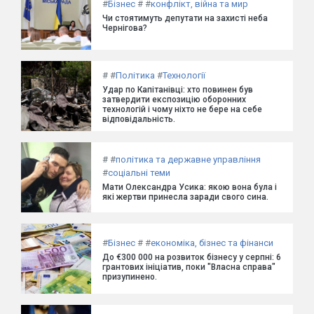
#
Бізнес
#
#
конфлікт, війна та мир
Чи стоятимуть депутати на захисті неба
Чернігова?
#
#
Політика
#
Технології
Удар по Капітанівці: хто повинен був
затвердити експозицію оборонних
технологій і чому ніхто не бере на себе
відповідальність.
#
#
політика та державне управління
#
соціальні теми
Мати Олександра Усика: якою вона була і
які жертви принесла заради свого сина.
#
Бізнес
#
#
економіка, бізнес та фінанси
До €300 000 на розвиток бізнесу у серпні: 6
грантових ініціатив, поки "Власна справа"
призупинено.