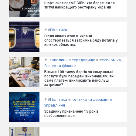
Шорт-лист премії СІЛЬ: хто бореться за
титул найкращого ресторану України
#
#
Політика
Після нічних атак в Україні
спостерігається затримка ряду потягів у
кількох областях.
#
Навколишнє середовище
#
#
економіка,
бізнес та фінанси
Більше 108 тисяч боргів за комунальні
послуги були передані виконавцям: які
саме платежі викликають найбільші
затримки?
#
#
Політика
#
політика та державне
управління
Зраднику призначено 15 років
позбавлення волі.