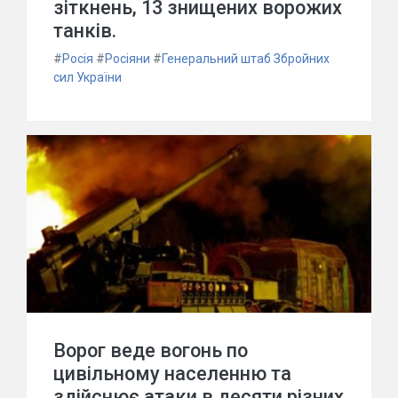
зіткнень, 13 знищених ворожих
танків.
#
Росія
#
Росіяни
#
Генеральний штаб Збройних
сил України
Ворог веде вогонь по
цивільному населенню та
здійснює атаки в десяти різних