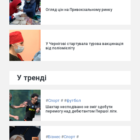
Огляд цін на Привокзальному ринку
У Чернігові стартувала турова вакцинація
від поліомієліту
У тренді
#
Спорт
#
#
футбол
Шахтар несподівано не зміг здобути
перемогу над дебютантом Першої ліги.
#
Бізнес
#
Спорт
#