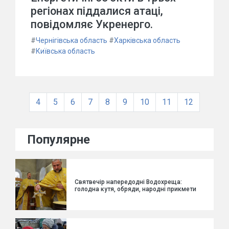
регіонах піддалися атаці,
повідомляє Укренерго.
#
Чернігівська область
#
Харківська область
#
Київська область
4
5
6
7
8
9
10
11
12
Популярне
Святвечір напередодні Водохреща:
голодна кутя, обряди, народні прикмети