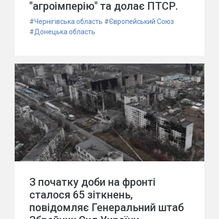
"агроімперію" та долає ПТСР.
#
Чернігівська область
#
Європейський Союз
#
Донецька область
З початку доби на фронті
сталося 65 зіткнень,
повідомляє Генеральний штаб