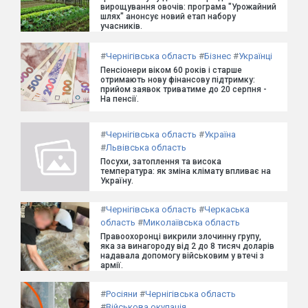
вирощування овочів: програма "Урожайний
шлях" анонсує новий етап набору
учасників.
#
Чернігівська область
#
Бізнес
#
Українці
Пенсіонери віком 60 років і старше
отримають нову фінансову підтримку:
прийом заявок триватиме до 20 серпня -
На пенсії.
#
Чернігівська область
#
Україна
#
Львівська область
Посухи, затоплення та висока
температура: як зміна клімату впливає на
Україну.
#
Чернігівська область
#
Черкаська
область
#
Миколаївська область
Правоохоронці викрили злочинну групу,
яка за винагороду від 2 до 8 тисяч доларів
надавала допомогу військовим у втечі з
армії.
#
Росіяни
#
Чернігівська область
#
Військова окупація