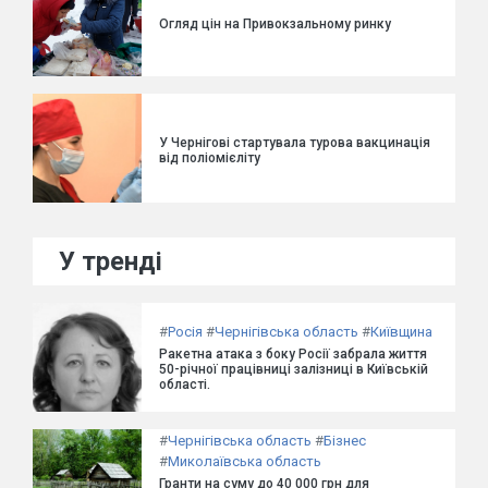
Огляд цін на Привокзальному ринку
У Чернігові стартувала турова вакцинація
від поліомієліту
У тренді
#
Росія
#
Чернігівська область
#
Київщина
Ракетна атака з боку Росії забрала життя
50-річної працівниці залізниці в Київській
області.
#
Чернігівська область
#
Бізнес
#
Миколаївська область
Гранти на суму до 40 000 грн для