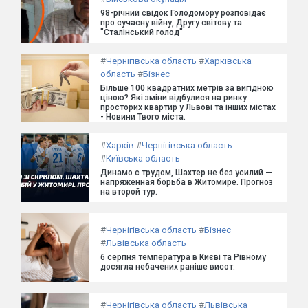
98-річний свідок Голодомору розповідає
про сучасну війну, Другу світову та
"Сталінський голод"
#
Чернігівська область
#
Харківська
область
#
Бізнес
Більше 100 квадратних метрів за вигідною
ціною? Які зміни відбулися на ринку
просторих квартир у Львові та інших містах
- Новини Твого міста.
#
Харків
#
Чернігівська область
#
Київська область
Динамо с трудом, Шахтер не без усилий —
напряженная борьба в Житомире. Прогноз
на второй тур.
#
Чернігівська область
#
Бізнес
#
Львівська область
6 серпня температура в Києві та Рівному
досягла небачених раніше висот.
#
Чернігівська область
#
Львівська