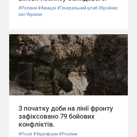
#
Росіяни
#
Авіація
#
Генеральний штаб Збройних
сил України
З початку доби на лінії фронту
зафіксовано 79 бойових
конфліктів.
#
Росія
#
Укрінформ
#
Росіяни