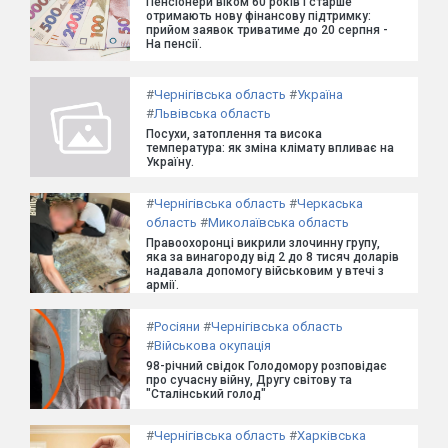
Пенсіонери віком 60 років і старше
отримають нову фінансову підтримку:
прийом заявок триватиме до 20 серпня -
На пенсії.
#
Чернігівська область
#
Україна
#
Львівська область
Посухи, затоплення та висока
температура: як зміна клімату впливає на
Україну.
#
Чернігівська область
#
Черкаська
область
#
Миколаївська область
Правоохоронці викрили злочинну групу,
яка за винагороду від 2 до 8 тисяч доларів
надавала допомогу військовим у втечі з
армії.
#
Росіяни
#
Чернігівська область
#
Військова окупація
98-річний свідок Голодомору розповідає
про сучасну війну, Другу світову та
"Сталінський голод"
#
Чернігівська область
#
Харківська