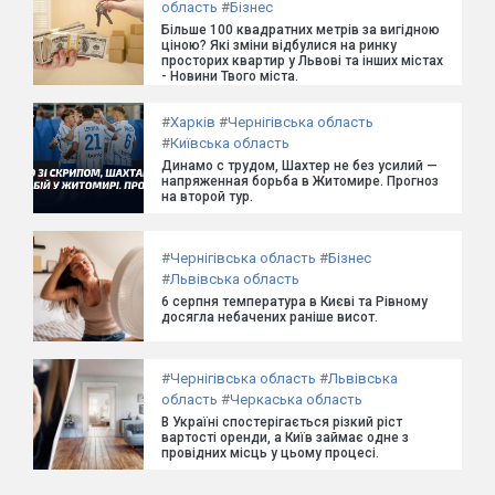
область
#
Бізнес
Більше 100 квадратних метрів за вигідною
ціною? Які зміни відбулися на ринку
просторих квартир у Львові та інших містах
- Новини Твого міста.
#
Харків
#
Чернігівська область
#
Київська область
Динамо с трудом, Шахтер не без усилий —
напряженная борьба в Житомире. Прогноз
на второй тур.
#
Чернігівська область
#
Бізнес
#
Львівська область
6 серпня температура в Києві та Рівному
досягла небачених раніше висот.
#
Чернігівська область
#
Львівська
область
#
Черкаська область
В Україні спостерігається різкий ріст
вартості оренди, а Київ займає одне з
провідних місць у цьому процесі.