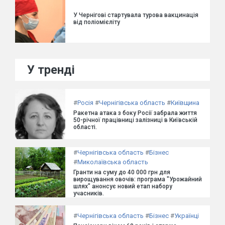
У Чернігові стартувала турова вакцинація
від поліомієліту
У тренді
#
Росія
#
Чернігівська область
#
Київщина
Ракетна атака з боку Росії забрала життя
50-річної працівниці залізниці в Київській
області.
#
Чернігівська область
#
Бізнес
#
Миколаївська область
Гранти на суму до 40 000 грн для
вирощування овочів: програма "Урожайний
шлях" анонсує новий етап набору
учасників.
#
Чернігівська область
#
Бізнес
#
Українці