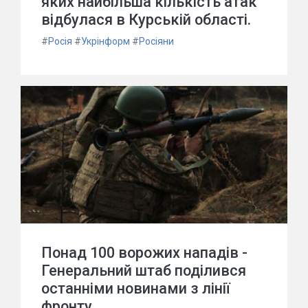
яких найбільша кількість атак
відбулася в Курській області.
#
Росія
#
Укрінформ
#
Росіяни
Понад 100 ворожих нападів -
Генеральний штаб поділився
останніми новинами з лінії
фронту.