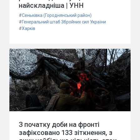
найскладніша | УНН
#
Сеньківка (Городнянський район)
#
Генеральний штаб Збройних сил України
#
Харків
З початку доби на фронті
зафіксовано 133 зіткнення, з