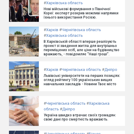
#
Харківська область
Нові військові формування з Північної
Кореї: експерт розкрив можливі напрямки
їхнього використання Росією.
#
Харків
#
Чернігівська область
#
Харківська область
В Харківській області вперше реалізують
проект зі зведення житла для внутрішньо
переміщених осіб, але ціни на будівництво
вражають, - повідомляє "Наші гроші".
#
Харків
#
Чернігівська область
#
Дніпро
Львівські університети на перших позиціях:
огляд рейтингу 100 українських вищих
навчальних закладів - Новини Твоє місто
#
Чернігівська область
#
Харківська
область
#
Дніпро
Україна швидко втрачає своїх громадян:
свіжі дані про смертність вражають.
#
Чернігівська область
#
Бізнес