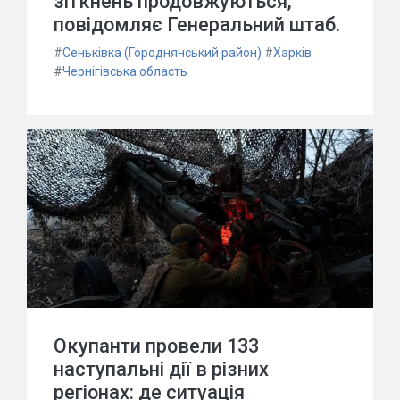
зіткнень продовжуються,
повідомляє Генеральний штаб.
#
Сеньківка (Городнянський район)
#
Харків
#
Чернігівська область
Окупанти провели 133
наступальні дії в різних
регіонах: де ситуація