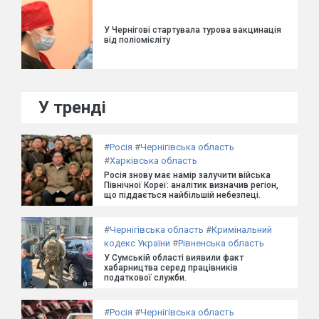
У Чернігові стартувала турова вакцинація
від поліомієліту
У тренді
#
Росія
#
Чернігівська область
#
Харківська область
Росія знову має намір залучити війська
Північної Кореї: аналітик визначив регіон,
що піддається найбільшій небезпеці.
#
Чернігівська область
#
Кримінальний
кодекс України
#
Рівненська область
У Сумській області виявили факт
хабарництва серед працівників
податкової служби.
#
Росія
#
Чернігівська область