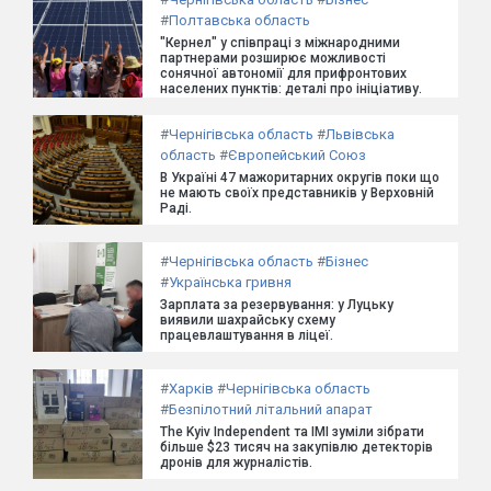
#
Полтавська область
"Кернел" у співпраці з міжнародними
партнерами розширює можливості
сонячної автономії для прифронтових
населених пунктів: деталі про ініціативу.
#
Чернігівська область
#
Львівська
область
#
Європейський Союз
В Україні 47 мажоритарних округів поки що
не мають своїх представників у Верховній
Раді.
#
Чернігівська область
#
Бізнес
#
Українська гривня
Зарплата за резервування: у Луцьку
виявили шахрайську схему
працевлаштування в ліцеї.
#
Харків
#
Чернігівська область
#
Безпілотний літальний апарат
The Kyiv Independent та ІМІ зуміли зібрати
більше $23 тисяч на закупівлю детекторів
дронів для журналістів.