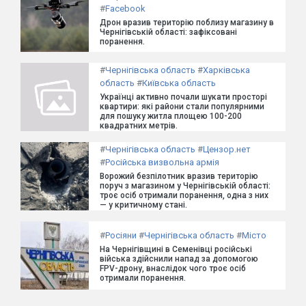
#
Facebook
Дрон вразив територію поблизу магазину в
Чернігівській області: зафіксовані
поранення.
#
Чернігівська область
#
Харківська
область
#
Київська область
Українці активно почали шукати просторі
квартири: які райони стали популярними
для пошуку житла площею 100-200
квадратних метрів.
#
Чернігівська область
#
Цензор.нет
#
Російська визвольна армія
Ворожий безпілотник вразив територію
поруч з магазином у Чернігівській області:
троє осіб отримали поранення, одна з них
— у критичному стані.
#
Росіяни
#
Чернігівська область
#
Місто
На Чернігівщині в Семенівці російські
війська здійснили напад за допомогою
FPV-дрону, внаслідок чого троє осіб
отримали поранення.