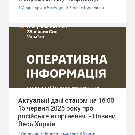
#
Укрінформ
#
Авіаудар
#
Велика Писарівка
Актуальні дані станом на 16:00
15 червня 2025 року про
російське вторгнення. - Новини
Весь Харків
#
Авіаудар
#
Велика Писарівка
#
Харків