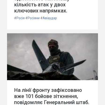
кількість атак у двох
ключових напрямках.
#
Росія
#
Росіяни
#
Авіаудар
На лінії фронту зафіксовано
вже 101 бойове зіткнення,
повідомляє Генеральний штаб.