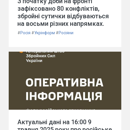
З початку доби на фронті
зафіксовано 80 конфліктів,
збройні сутички відбуваються
на восьми різних напрямках.
#
Росія
#
Укрінформ
#
Росіяни
Актуальні дані на 16:00 9
травня 2025 року про російське