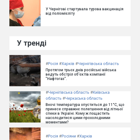
У Чернігові стартувала турова вакцинація
від поліомієліту
У тренді
#
Росія
#
Харків
#
Чернігівська область
Протягом трьох днів російські війська
ведуть обстріл об'єктів компанії
"Нафтогаз".
#
Чернігівська область
#
Київська
область
#
Черкаська область
Вночі температура опуститься до 11°C, що
принесе справжнє полегшення від літньої
спеки в Україні. Кому ж пощастить
насолодитися цими прохолодними
моментами?
#
Росія
#
Росіяни
#
Харків