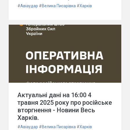
#
Авіаудар
#
Велика Писарівка
#
Харків
Актуальні дані на 16:00 4
травня 2025 року про російське
вторгнення - Новини Весь
Харків.
#
Авіаудар
#
Велика Писарівка
#
Харків