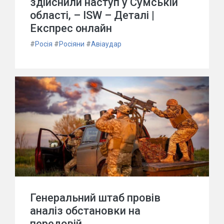
здійснили наступ у Сумській
області, – ISW – Деталі |
Експрес онлайн
#
Росія
#
Росіяни
#
Авіаудар
Генеральний штаб провів
аналіз обстановки на
передовій.