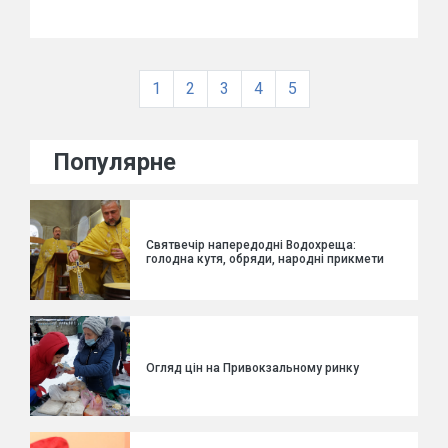
1
2
3
4
5
Популярне
Святвечір напередодні Водохреща:
голодна кутя, обряди, народні прикмети
Огляд цін на Привокзальному ринку