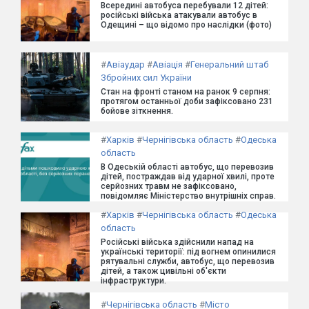
Всередині автобуса перебували 12 дітей:
російські війська атакували автобус в
Одещині – що відомо про наслідки (фото)
#
Авіаудар
#
Авіація
#
Генеральний штаб
Збройних сил України
Стан на фронті станом на ранок 9 серпня:
протягом останньої доби зафіксовано 231
бойове зіткнення.
#
Харків
#
Чернігівська область
#
Одеська
область
В Одеській області автобус, що перевозив
дітей, постраждав від ударної хвилі, проте
серйозних травм не зафіксовано,
повідомляє Міністерство внутрішніх справ.
#
Харків
#
Чернігівська область
#
Одеська
область
Російські війська здійснили напад на
українські території: під вогнем опинилися
рятувальні служби, автобус, що перевозив
дітей, а також цивільні об'єкти
інфраструктури.
#
Чернігівська область
#
Місто