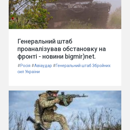
Генеральний штаб
проаналізував обстановку на
фронті - новини bigmir)net.
#
Росія
#
Авіаудар
#
Генеральний штаб Збройних
сил України