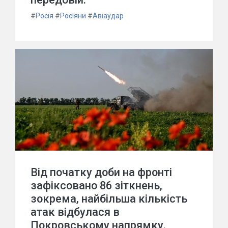
#
Росія
#
Росіяни
#
Авіаудар
Від початку доби на фронті
зафіксовано 86 зіткнень,
зокрема, найбільша кількість
атак відбулася в
Покровському напрямку.