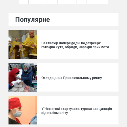
Популярне
Святвечір напередодні Водохреща:
голодна кутя, обряди, народні прикмети
Огляд цін на Привокзальному ринку
У Чернігові стартувала турова вакцинація
від поліомієліту