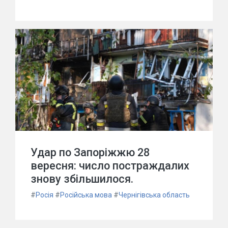
Удар по Запоріжжю 28
вересня: число постраждалих
знову збільшилося.
#
Росія
#
Російська мова
#
Чернігівська область