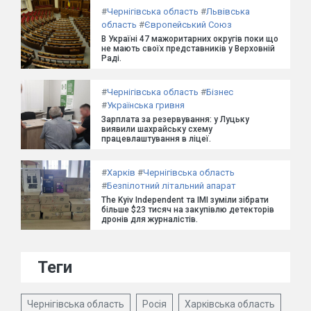
#
Чернігівська область
#
Львівська
область
#
Європейський Союз
В Україні 47 мажоритарних округів поки що
не мають своїх представників у Верховній
Раді.
#
Чернігівська область
#
Бізнес
#
Українська гривня
Зарплата за резервування: у Луцьку
виявили шахрайську схему
працевлаштування в ліцеї.
#
Харків
#
Чернігівська область
#
Безпілотний літальний апарат
The Kyiv Independent та ІМІ зуміли зібрати
більше $23 тисяч на закупівлю детекторів
дронів для журналістів.
Теги
Чернігівська область
Росія
Харківська область