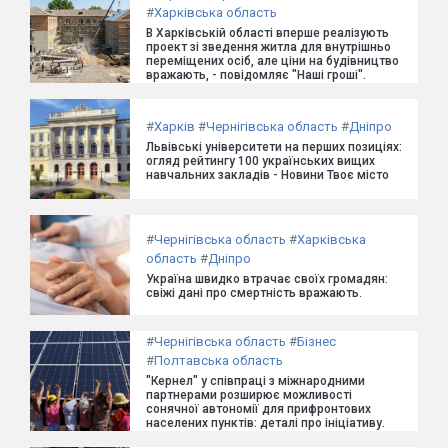
#
Харківська область
В Харківській області вперше реалізують
проект зі зведення житла для внутрішньо
переміщених осіб, але ціни на будівництво
вражають, - повідомляє "Наші гроші".
#
Харків
#
Чернігівська область
#
Дніпро
Львівські університети на перших позиціях:
огляд рейтингу 100 українських вищих
навчальних закладів - Новини Твоє місто
#
Чернігівська область
#
Харківська
область
#
Дніпро
Україна швидко втрачає своїх громадян:
свіжі дані про смертність вражають.
#
Чернігівська область
#
Бізнес
#
Полтавська область
"Кернел" у співпраці з міжнародними
партнерами розширює можливості
сонячної автономії для прифронтових
населених пунктів: деталі про ініціативу.