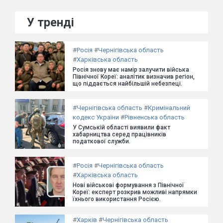
У тренді
#
Росія
#
Чернігівська область
#
Харківська область
Росія знову має намір залучити війська
Північної Кореї: аналітик визначив регіон,
що піддається найбільшій небезпеці.
#
Чернігівська область
#
Кримінальний
кодекс України
#
Рівненська область
У Сумській області виявили факт
хабарництва серед працівників
податкової служби.
#
Росія
#
Чернігівська область
#
Харківська область
Нові військові формування з Північної
Кореї: експерт розкрив можливі напрямки
їхнього використання Росією.
#
Харків
#
Чернігівська область