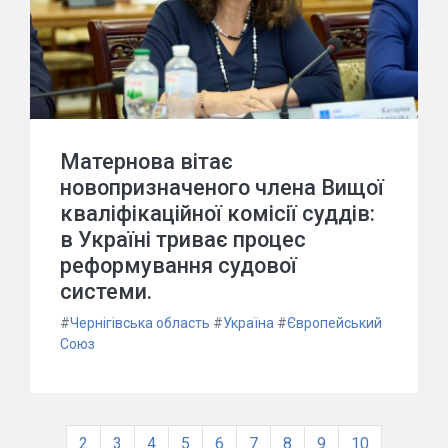
Матернова вітає
новопризначеного члена Вищої
кваліфікаційної комісії суддів:
в Україні триває процес
реформування судової
системи.
#
Чернігівська область
#
Україна
#
Європейський
Союз
2
3
4
5
6
7
8
9
10