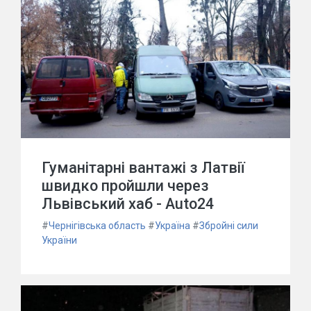
Гуманітарні вантажі з Латвії
швидко пройшли через
Львівський хаб - Auto24
#
Чернігівська область
#
Україна
#
Збройні сили
України