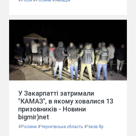
#
Росія
#
Росіяни
#
Авіація
У Закарпатті затримали
"КАМАЗ", в якому ховалися 13
призовників - Новини
bigmir)net
#
Росіяни
#
Чернігівська область
#
Часів Яр