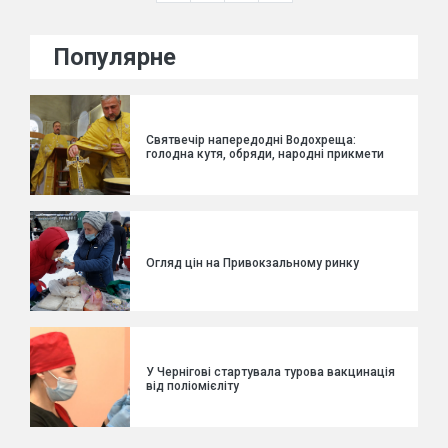
Популярне
Святвечір напередодні Водохреща:
голодна кутя, обряди, народні прикмети
Огляд цін на Привокзальному ринку
У Чернігові стартувала турова вакцинація
від поліомієліту