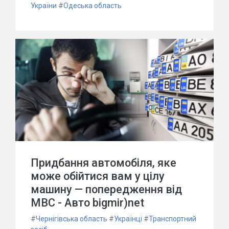
України
#
Одеська область
Придбання автомобіля, яке
може обійтися вам у цілу
машину — попередження від
МВС - Авто bigmir)net
#
Чернігівська область
#
Українці
#
Транспортний