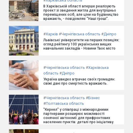
#
Харківська область
В Харківській області вперше реалізують
проект зі зведення житла для внутрішньо
переміщених осіб, але ціни на будівництво
вражають, - повідомляє "Наші гроші".
#
Харків
#
Чернігівська область
#
Дніпро
Львівські університети на перших позиціях:
огляд рейтингу 100 українських вищих
навчальних закладів - Новини Твоє місто
#
Чернігівська область
#
Харківська
область
#
Дніпро
Україна швидко втрачає своїх громадян:
свіжі дані про смертність вражають.
#
Чернігівська область
#
Бізнес
#
Полтавська область
"Кернел" у співпраці з міжнародними
партнерами розширює можливості
сонячної автономії для прифронтових
населених пунктів: деталі про ініціативу.