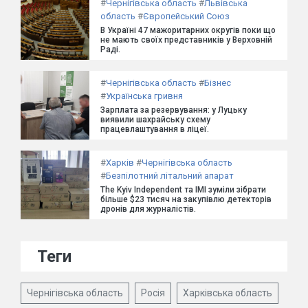
#
Чернігівська область
#
Львівська
область
#
Європейський Союз
В Україні 47 мажоритарних округів поки що
не мають своїх представників у Верховній
Раді.
#
Чернігівська область
#
Бізнес
#
Українська гривня
Зарплата за резервування: у Луцьку
виявили шахрайську схему
працевлаштування в ліцеї.
#
Харків
#
Чернігівська область
#
Безпілотний літальний апарат
The Kyiv Independent та ІМІ зуміли зібрати
більше $23 тисяч на закупівлю детекторів
дронів для журналістів.
Теги
Чернігівська область
Росія
Харківська область