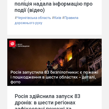
поліція надала інформацію про
події (відео)
#
Чернігівська область
#
Київ
#
Правила
дорожнього руху
Росія здійснила запуск 83
дронів: в шести регіонах
зафіксовані пожежі та