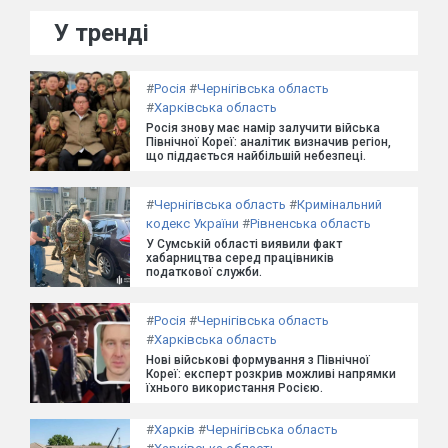
У тренді
#
Росія
#
Чернігівська область
#
Харківська область
Росія знову має намір залучити війська
Північної Кореї: аналітик визначив регіон,
що піддається найбільшій небезпеці.
#
Чернігівська область
#
Кримінальний
кодекс України
#
Рівненська область
У Сумській області виявили факт
хабарництва серед працівників
податкової служби.
#
Росія
#
Чернігівська область
#
Харківська область
Нові військові формування з Північної
Кореї: експерт розкрив можливі напрямки
їхнього використання Росією.
#
Харків
#
Чернігівська область