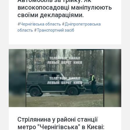
високопосадовці маніпулюють
своїми деклараціями.
#
Чернігівська область
#
Дніпропетровська
область
#
Транспортний засіб
Стрілянина у районі станції
метро "Чернігівська" в Києві: