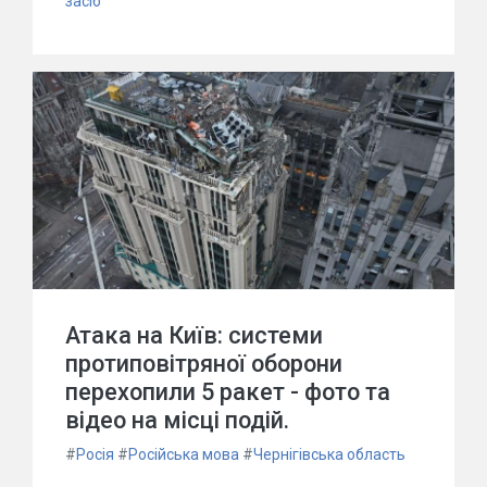
засіб
Атака на Київ: системи
протиповітряної оборони
перехопили 5 ракет - фото та
відео на місці подій.
#
Росія
#
Російська мова
#
Чернігівська область